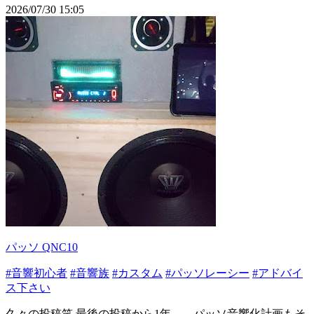
2026/07/30 15:05
パッソ QNC10
#音響初心者
#音響族
#カスタム
#パッソレーシー
#アドバイ
ス下さい
久々の投稿笑 最後の投稿から1年、、パッソ音響化計画もそ