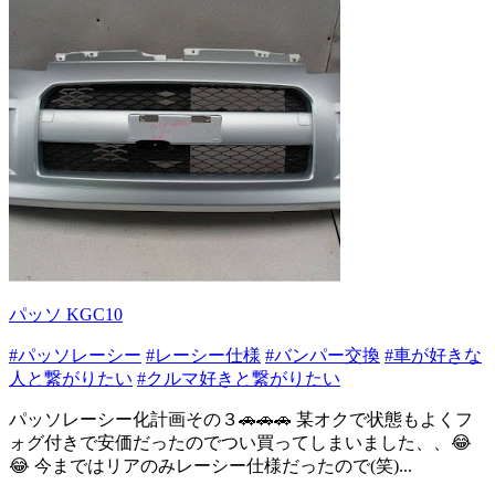
パッソ KGC10
#パッソレーシー
#レーシー仕様
#バンパー交換
#車が好きな
人と繋がりたい
#クルマ好きと繋がりたい
パッソレーシー化計画その３🚗🚗🚗 某オクで状態もよくフ
ォグ付きで安価だったのでつい買ってしまいました、、😂
😂 今まではリアのみレーシー仕様だったので(笑)...