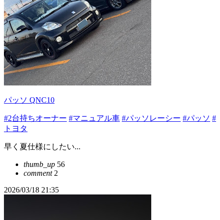
パッソ QNC10
#2台持ちオーナー
#マニュアル車
#パッソレーシー
#パッソ
#
トヨタ
早く夏仕様にしたい...
thumb_up
56
comment
2
2026/03/18 21:35