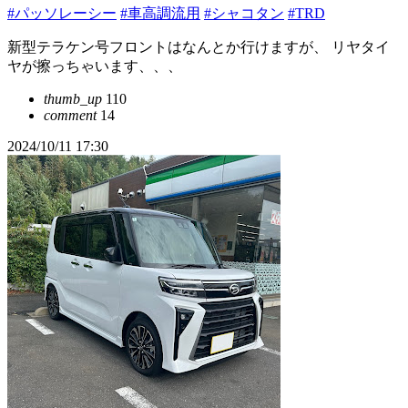
#パッソレーシー
#車高調流用
#シャコタン
#TRD
新型テラケン号フロントはなんとか行けますが、 リヤタイ
ヤが擦っちゃいます、、、
thumb_up
110
comment
14
2024/10/11 17:30