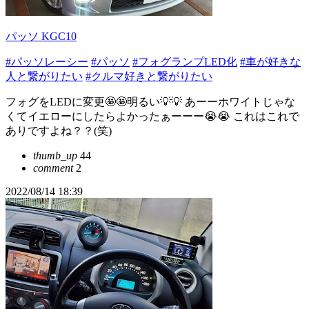
パッソ KGC10
#パッソレーシー
#パッソ
#フォグランプLED化
#車が好きな
人と繋がりたい
#クルマ好きと繋がりたい
フォグをLEDに変更🤩🤩明るい💡💡 あーーホワイトじゃな
くてイエローにしたらよかったぁーーー😭😭 これはこれで
ありですよね？？(笑)
thumb_up
44
comment
2
2022/08/14 18:39