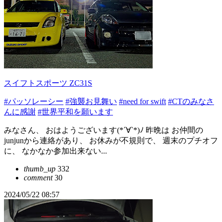
スイフトスポーツ ZC31S
#パッソレーシー
#強襲お見舞い
#need for swift
#CTのみなさ
んに感謝
#世界平和を願います
みなさん、 おはようございます(*´∀`*)ﾉ 昨晩は お仲間の
junjunから連絡があり、 お休みが不規則で、 週末のプチオフ
に、 なかなか参加出来ない...
thumb_up
332
comment
30
2024/05/22 08:57