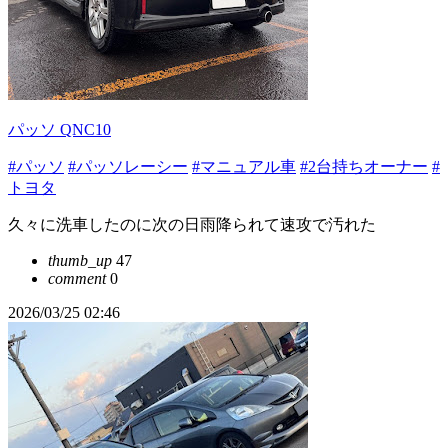
パッソ QNC10
#パッソ
#パッソレーシー
#マニュアル車
#2台持ちオーナー
#
トヨタ
久々に洗車したのに次の日雨降られて速攻で汚れた
thumb_up
47
comment
0
2026/03/25 02:46