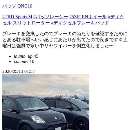
パッソ QNC10
#TRD Sports M
#パッソレーシー
#5ZIGENホイール
#ディク
セル スリットローター
#ディクセルブレーキパッド
ブレーキを交換したのでブレーキの当たりを確認するために
とある駐車場へいい感じにあたりが出てたので良きです☺️土
曜日は強風で寒い中リヤワイパーを倒立化しました〜
thumb_up
45
comment
0
2026/05/13 01:57