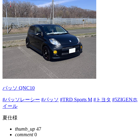
パッソ QNC10
#パッソレーシー
#パッソ
#TRD Sports M
#トヨタ
#5ZIGENホ
イール
夏仕様
thumb_up
47
comment
0