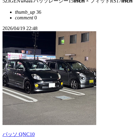
5ZIGEN𝔀𝓱𝓮𝓮𝓵 パッソレーシー15𝗶𝗻𝗰𝗵 × フィットRS17𝗶𝗻𝗰𝗵
thumb_up
36
comment
0
2026/04/19 22:48
パッソ QNC10