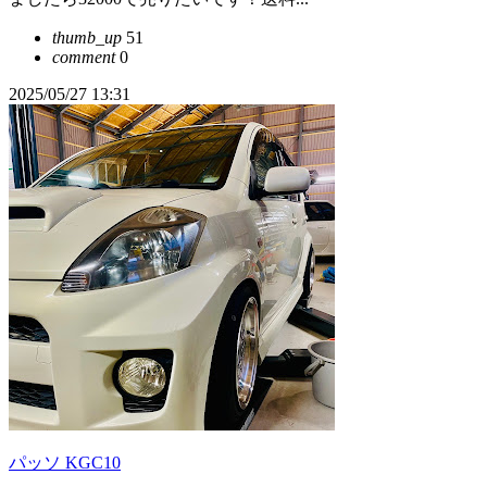
thumb_up
51
comment
0
2025/05/27 13:31
パッソ KGC10