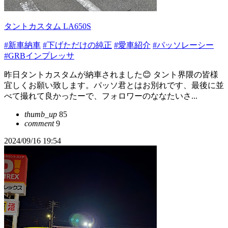
タントカスタム LA650S
#新車納車
#下げただけの純正
#愛車紹介
#パッソレーシー
#GRBインプレッサ
昨日タントカスタムが納車されました😊 タント界隈の皆様
宜しくお願い致します。パッソ君とはお別れです、最後に並
べて撮れて良かったーで、フォロワーのななたいさ...
thumb_up
85
comment
9
2024/09/16 19:54