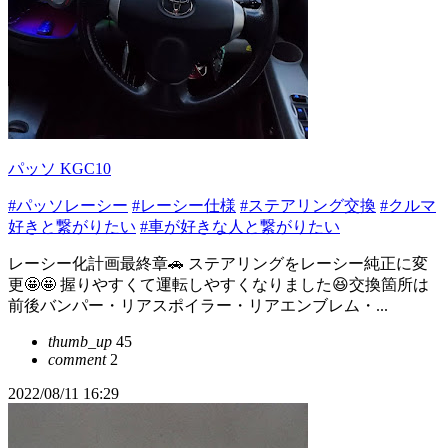
パッソ KGC10
#パッソレーシー
#レーシー仕様
#ステアリング交換
#クルマ
好きと繋がりたい
#車が好きな人と繋がりたい
レーシー化計画最終章🚗 ステアリングをレーシー純正に変
更🤩🤩 握りやすくて運転しやすくなりました😆交換箇所は
前後バンパー・リアスポイラー・リアエンブレム・...
thumb_up
45
comment
2
2022/08/11 16:29