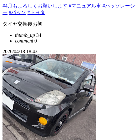
#4月もよろしくお願いします
#マニュアル車
#パッソレーシ
ー
#パッソ
#トヨタ
タイヤ交換後お初
thumb_up
34
comment
0
2026/04/18 18:43