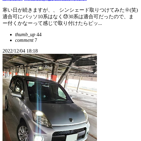
寒い日が続きますが、、 シンシェード取りつけてみた🌞(笑)
適合可にパッソ10系はなく😓30系は適合可だったので、ま
ー付くかなーって感じで取り付けたらピッ...
thumb_up
44
comment
7
2022/12/04 18:18