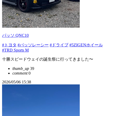
パッソ QNC10
#トヨタ
#パッソレーシー
#ドライブ
#5ZIGENホイール
#TRD Sports M
十勝スピードウェイの誕生祭に行ってきました〜
thumb_up
39
comment
0
2026/05/06 15:38