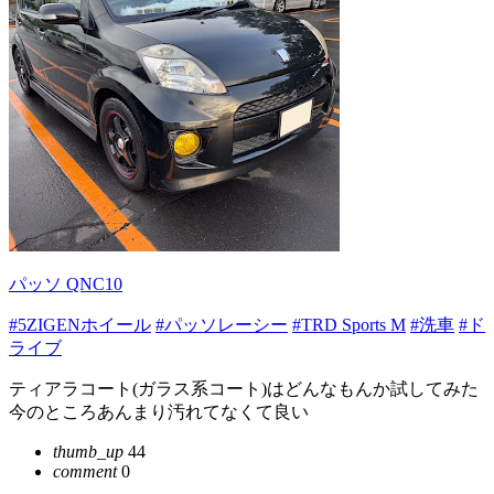
パッソ QNC10
#5ZIGENホイール
#パッソレーシー
#TRD Sports M
#洗車
#ド
ライブ
ティアラコート(ガラス系コート)はどんなもんか試してみた
今のところあんまり汚れてなくて良い
thumb_up
44
comment
0