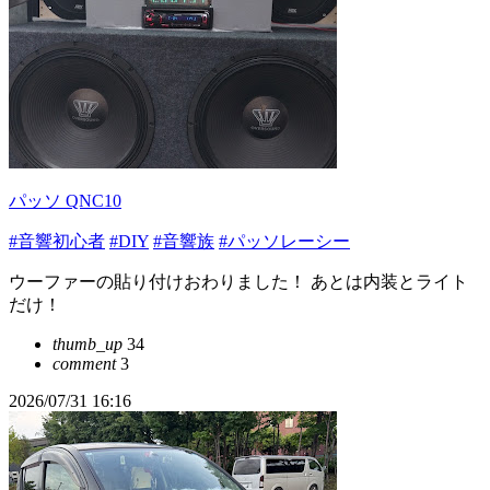
パッソ QNC10
#音響初心者
#DIY
#音響族
#パッソレーシー
ウーファーの貼り付けおわりました！ あとは内装とライト
だけ！
thumb_up
34
comment
3
2026/07/31 16:16