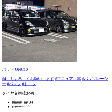
パッソ QNC10
#4月もよろしくお願いします
#マニュアル車
#パッソレーシ
ー
#パッソ
#トヨタ
タイヤ交換後お初
thumb_up
34
comment
0