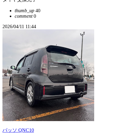
thumb_up
40
comment
0
2026/04/11 11:44
パッソ QNC10