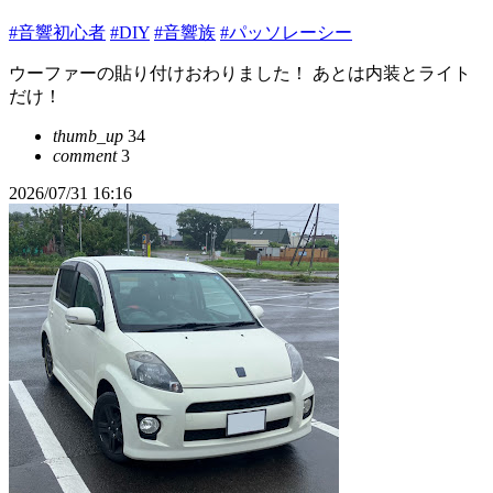
#音響初心者
#DIY
#音響族
#パッソレーシー
ウーファーの貼り付けおわりました！ あとは内装とライト
だけ！
thumb_up
34
comment
3
2026/07/31 16:16