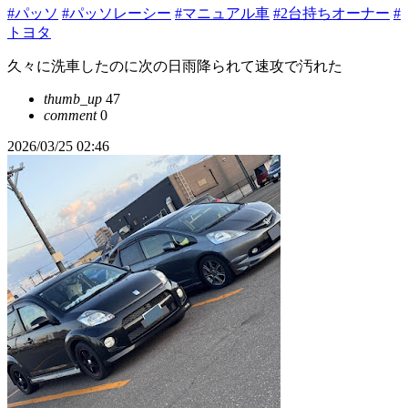
#パッソ
#パッソレーシー
#マニュアル車
#2台持ちオーナー
#
トヨタ
久々に洗車したのに次の日雨降られて速攻で汚れた
thumb_up
47
comment
0
2026/03/25 02:46