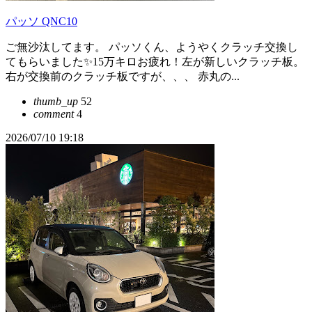
パッソ QNC10
ご無沙汰してます。 パッソくん、ようやくクラッチ交換し
てもらいました✨15万キロお疲れ！左が新しいクラッチ板。
右が交換前のクラッチ板ですが、、、 赤丸の...
thumb_up
52
comment
4
2026/07/10 19:18