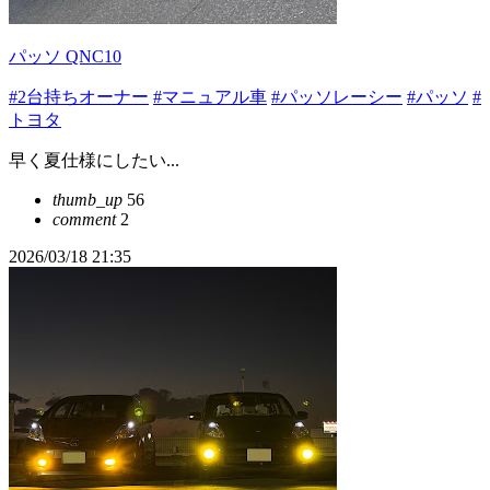
パッソ QNC10
#2台持ちオーナー
#マニュアル車
#パッソレーシー
#パッソ
#
トヨタ
早く夏仕様にしたい...
thumb_up
56
comment
2
2026/03/18 21:35