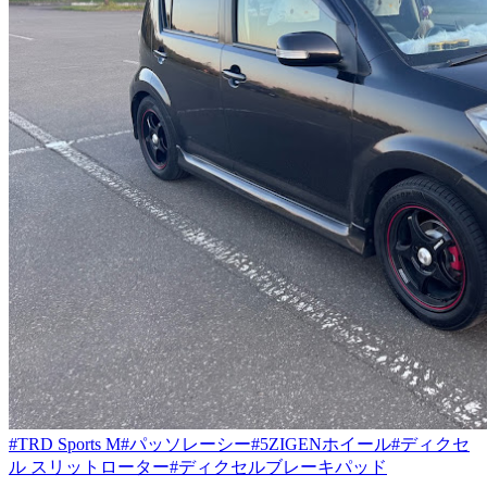
#TRD Sports M
#パッソレーシー
#5ZIGENホイール
#ディクセ
ル スリットローター
#ディクセルブレーキパッド