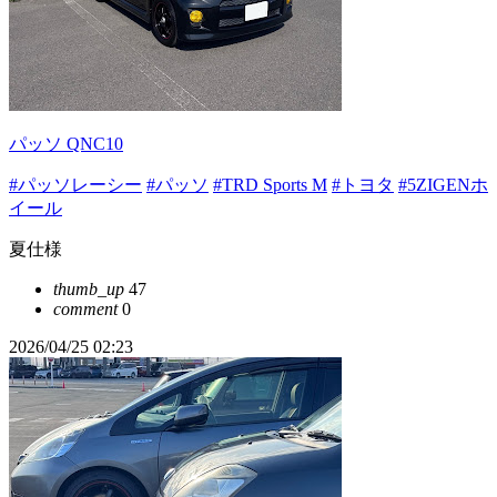
パッソ QNC10
#パッソレーシー
#パッソ
#TRD Sports M
#トヨタ
#5ZIGENホ
イール
夏仕様
thumb_up
47
comment
0
2026/04/25 02:23