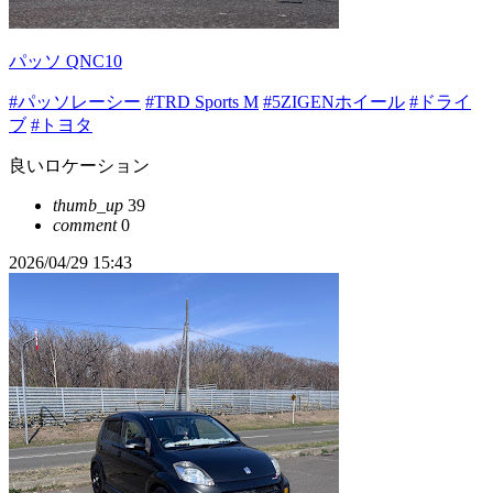
パッソ QNC10
#パッソレーシー
#TRD Sports M
#5ZIGENホイール
#ドライ
ブ
#トヨタ
良いロケーション
thumb_up
39
comment
0
2026/04/29 15:43