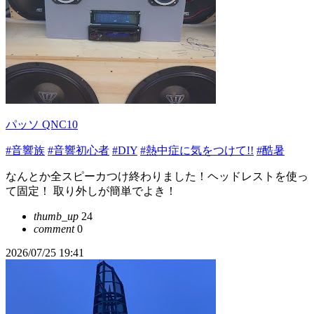
パッソ QNC10
#音響族
#音響初心者
#DIY
#熱中症に気をつけて!!
#酷暑
なんとか全スピーカつけ終わりました！ヘッドレストを使っ
て固定！ 取り外しが簡単でよき！
thumb_up
24
comment
0
2026/07/25 19:41