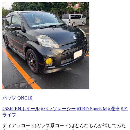
パッソ QNC10
#5ZIGENホイール
#パッソレーシー
#TRD Sports M
#洗車
#ド
ライブ
ティアラコート(ガラス系コート)はどんなもんか試してみた