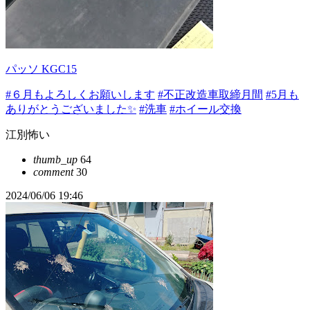
パッソ KGC15
#６月もよろしくお願いします
#不正改造車取締月間
#5月も
ありがとうございました✨
#洗車
#ホイール交換
江別怖い
thumb_up
64
comment
30
2024/06/06 19:46