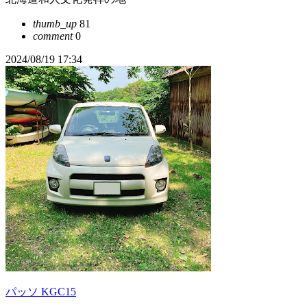
thumb_up
81
comment
0
2024/08/19 17:34
パッソ KGC15