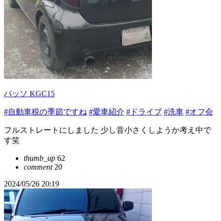
パッソ KGC15
#自動車税の季節ですね
#愛車紹介
#ドライブ
#洗車
#オフ会
フルストレートにしました 少し音小さくしようか考え中で
す笑
thumb_up
62
comment
20
2024/05/26 20:19