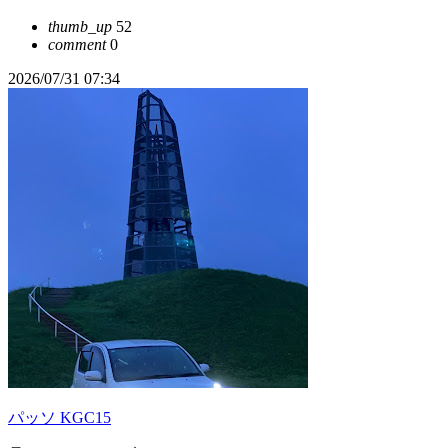
thumb_up
52
comment
0
2026/07/31 07:34
パッソ KGC15