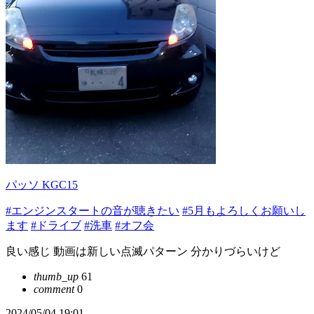
パッソ KGC15
#エンジンスタートの音が聴きたい
#5月もよろしくお願いし
ます
#ドライブ
#洗車
#オフ会
良い感じ 動画は新しい点滅パターン 分かりづらいけど
thumb_up
61
comment
0
2024/05/04 19:01