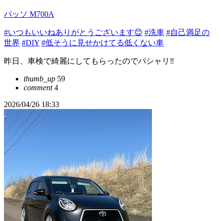
パッソ M700A
#いつもいいねありがとうございます😊
#洗車
#自己満足の
世界
#DIY
#低そうに見せかけてる低くない車
昨日、車検で綺麗にしてもらったのでパシャリ‼️
thumb_up
59
comment
4
2026/04/26 18:33