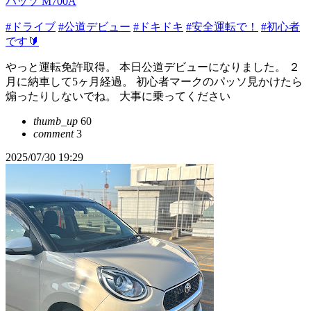
パッソ M700A
#ドライブ
#公道デビュー
#ドキドキ
#安全運転で！
#初心者
です🔰
やっと運転免許取得。 本日公道デビューになりました。 ２
月に納車して5ヶ月経過。 初心者マークのパッソ見かけたら
煽ったりしないでね。 大事に乗ってください
thumb_up
60
comment
3
2025/07/30 19:29