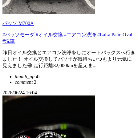
パッソ M700A
#パッソモーダ
#オイル交換
#エアコン洗浄
#LaLa Palm Oval
#洗車
昨日オイル交換とエアコン洗浄をしにオートバックスへ行き
ました！ オイル交換してパソ子が気持ちいつもより元気に
見えました😆 走行距離82,000kmを超えま...
thumb_up
42
comment
2
2026/06/24 16:04