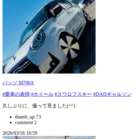
パッソ M700A
#愛車の表情
#ホイール
#スワロフスキー
#DADギャルソン
久しぶりに、撮って見ました(^^)
thumb_up
73
comment
2
2026/03/16 16:59