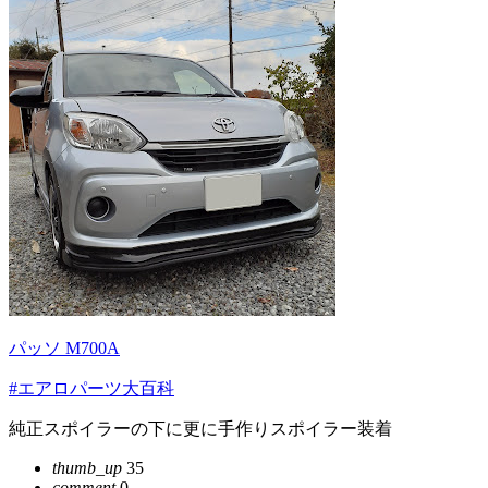
パッソ M700A
#エアロパーツ大百科
純正スポイラーの下に更に手作りスポイラー装着
thumb_up
35
comment
0