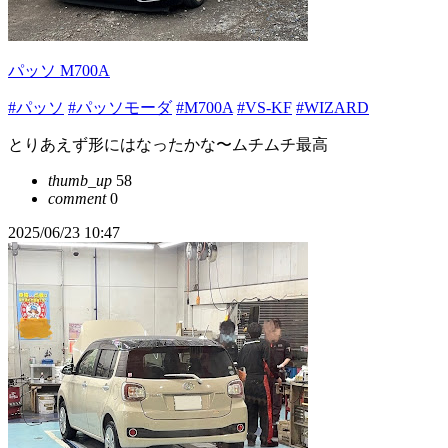
パッソ M700A
#パッソ
#パッソモーダ
#M700A
#VS-KF
#WIZARD
とりあえず形にはなったかな〜ムチムチ最高
thumb_up
58
comment
0
2025/06/23 10:47