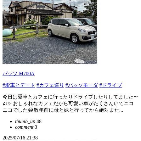
パッソ M700A
#愛車とデート
#カフェ巡り
#パッソモーダ
#ドライブ
今日は愛車とカフェに行ったりドライブしたりしてました〜
🌿✨ おしゃれなカフェだから可愛い車がたくさんいてニコ
ニコでした😂数年前に母と妹と行ってから絶対また...
thumb_up
48
comment
3
2025/07/16 21:38