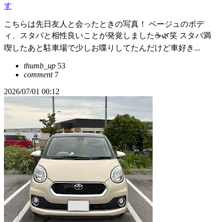
す
こちらは先日友人と会ったときの写真！ ベージュのボデ
ィ、スタバと相性良いことが発覚しました☕🌿笑 スタバ満
喫したあと駐車場で少しお喋りしてたんだけど車好き...
thumb_up
53
comment
7
2026/07/01 00:12