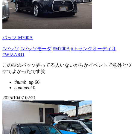
パッソ M700A
#パッソ
#パッソモーダ
#M700A
#トランクオーディオ
#WIZARD
この型のパッソ弄ってる人いないからかイベントで意外とウ
ケてよかったです笑
thumb_up
66
comment
0
2025/10/07 02:21