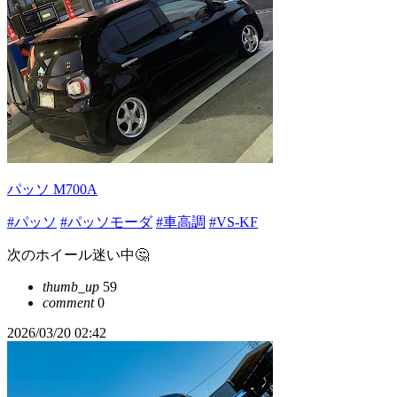
パッソ M700A
#パッソ
#パッソモーダ
#車高調
#VS-KF
次のホイール迷い中🤔
thumb_up
59
comment
0
2026/03/20 02:42