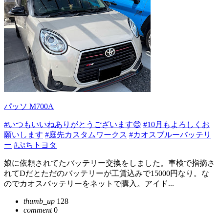
パッソ M700A
#いつもいいねありがとうございます😊
#10月もよろしくお
願いします
#庭先カスタムワークス
#カオスブルーバッテリ
ー
#ぷちトヨタ
娘に依頼されてたバッテリー交換をしました。車検で指摘さ
れてDだとただのバッテリーが工賃込みで15000円なり。な
のでカオスバッテリーをネットで購入。アイド...
thumb_up
128
comment
0