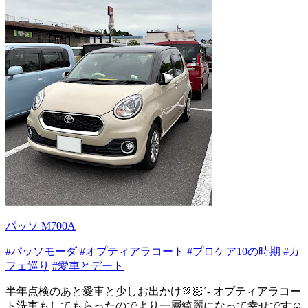
パッソ M700A
#パッソモーダ
#オプティアラコート
#プロケア10の時期
#カ
フェ巡り
#愛車とデート
半年点検のあと愛車と少しお出かけ🫶🏻´- オプティアラコー
ト洗車もしてもらったのでより一層綺麗になって幸せです☺️