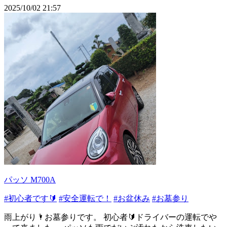
2025/10/02 21:57
パッソ M700A
#初心者です🔰
#安全運転で！
#お盆休み
#お墓参り
雨上がり🌂お墓参りです。 初心者🔰ドライバーの運転でや