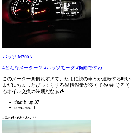
パッソ M700A
#どんなメーター？
#パッソモーダ
#梅雨ですね
このメーター見慣れすぎて、たまに親の車とか運転する時い
まだにちょっとびっくりする😂情報量が多くて😂😂 そろそ
ろオイル交換の時期だなぁ💭
thumb_up
37
comment
3
2026/06/20 23:10