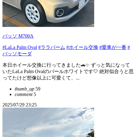
パッソ M700A
#LaLa Palm Oval
#ララパーム
#ホイール交換
#愛車が一番
#
パッソモーダ
本日ホイール交換に行ってきました🚗✨ ずっと気になって
いたLaLa Palm Ovalのパールホワイトです🤍 絶対似合うと思
ってたけど想像以上に可愛くて、...
thumb_up
59
comment
5
2025/07/29 23:25