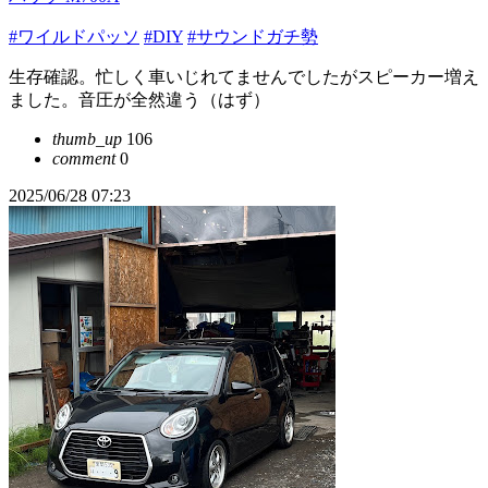
#ワイルドパッソ
#DIY
#サウンドガチ勢
生存確認。忙しく車いじれてませんでしたがスピーカー増え
ました。音圧が全然違う（はず）
thumb_up
106
comment
0
2025/06/28 07:23