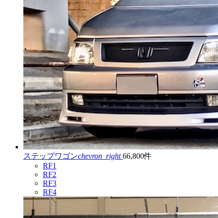
ステップワゴン
chevron_right
66,800件
RF1
RF2
RF3
RF4