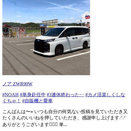
ノア ZWR90W
#NOAH
#単身赴任中
#3連休終わった‥
#カメ活楽しくしな
くちゃ！
#自販機と愛車
こんばんは〜⭐︎ いつも自分の何気ない投稿を見ていただき又
たくさんのいいねを押していただき、感謝申し上げます.ᐟ.ᐟ
ありがとうございます🙇‍♀️✨️ 単...