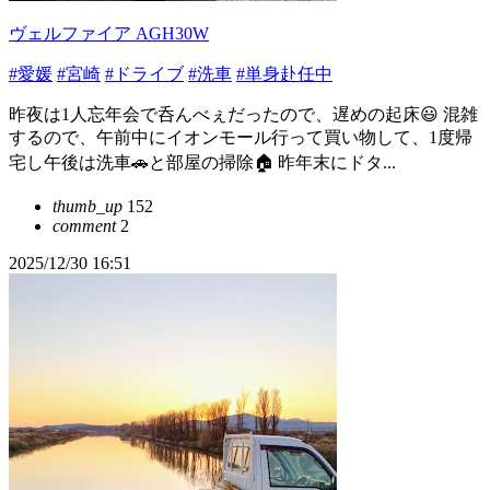
ヴェルファイア AGH30W
#愛媛
#宮崎
#ドライブ
#洗車
#単身赴任中
昨夜は1人忘年会で呑んべぇだったので、遅めの起床😃 混雑
するので、午前中にイオンモール行って買い物して、1度帰
宅し午後は洗車🚗と部屋の掃除🏠 昨年末にドタ...
thumb_up
152
comment
2
2025/12/30 16:51