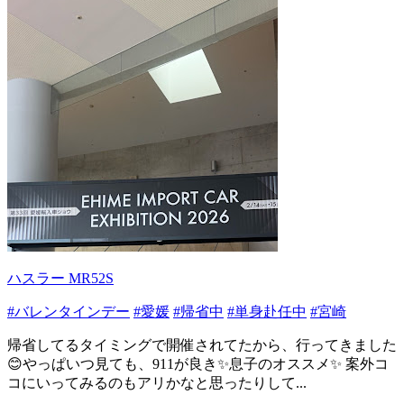
ハスラー MR52S
#バレンタインデー
#愛媛
#帰省中
#単身赴任中
#宮崎
帰省してるタイミングで開催されてたから、行ってきました
😊やっぱいつ見ても、911が良き✨️息子のオススメ✨ 案外コ
コにいってみるのもアリかなと思ったりして...