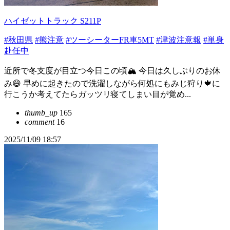
ハイゼットトラック S211P
#秋田県
#熊注意
#ツーシーターFR車5MT
#津波注意報
#単身
赴任中
近所で冬支度が目立つ今日この頃🏔️ 今日は久しぶりのお休
み😄 早めに起きたので洗濯しながら何処にもみじ狩り🍁に
行こうか考えてたらガッツリ寝てしまい目が覚め...
thumb_up
165
comment
16
2025/11/09 18:57