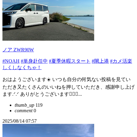
ノア ZWR90W
#NOAH
#単身赴任中
#夏季休暇スタート
#閖上港
#カメ活楽
しくしなくちゃ！
おはようございます☀️ いつも自分の何気ない投稿を見てい
ただき又たくさんのいいねを押していただき、感謝申し上げ
ます.ᐟ.ᐟ ありがとうございます🙇‍♀️✨...
thumb_up
119
comment
0
2025/08/14 07:57