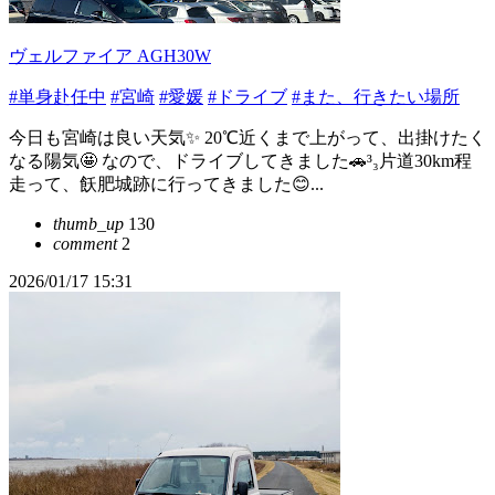
ヴェルファイア AGH30W
#単身赴任中
#宮崎
#愛媛
#ドライブ
#また、行きたい場所
今日も宮崎は良い天気✨️ 20℃近くまで上がって、出掛けたく
なる陽気🤩 なので、ドライブしてきました🚗³₃片道30km程
走って、飫肥城跡に行ってきました😊...
thumb_up
130
comment
2
2026/01/17 15:31