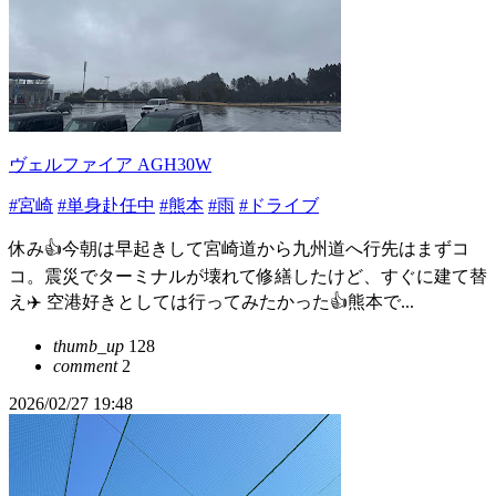
ヴェルファイア AGH30W
#宮崎
#単身赴任中
#熊本
#雨
#ドライブ
休み👍今朝は早起きして宮崎道から九州道へ行先はまずコ
コ。震災でターミナルが壊れて修繕したけど、すぐに建て替
え✈️ 空港好きとしては行ってみたかった👍熊本で...
thumb_up
128
comment
2
2026/02/27 19:48