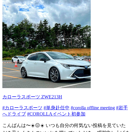
カローラスポーツ ZWE213H
#カローラスポーツ
#単身赴任中
#corolla offline meeting
#岩手
へドライブ
#COROLLAイベント初参加
こんばんは〜☀️😖☀️ いつも自分の何気ない投稿を見ていた