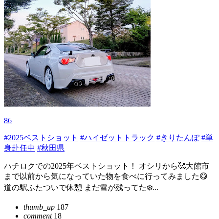
86
#2025ベストショット
#ハイゼットトラック
#きりたんぽ
#単
身赴任中
#秋田県
ハチロクでの2025年ベストショット！ オシリから🥰大館市
まで以前から気になっていた物を食べに行ってみました😋
道の駅ふたついで休憩 まだ雪が残ってた❄️...
thumb_up
187
comment
18