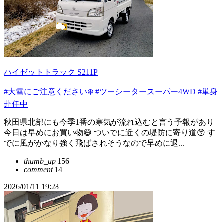
ハイゼットトラック S211P
#大雪にご注意ください❄️
#ツーシータースーパー4WD
#単身
赴任中
秋田県北部にも今季1番の寒気が流れ込むと言う予報があり
今日は早めにお買い物😄 ついでに近くの堤防に寄り道😙 す
でに風がかなり強く飛ばされそうなので早めに退...
thumb_up
156
comment
14
2026/01/11 19:28