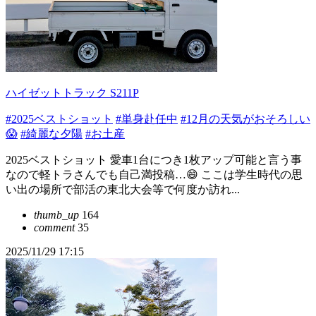
ハイゼットトラック S211P
#2025ベストショット
#単身赴任中
#12月の天気がおそろしい
😱
#綺麗な夕陽
#お土産
2025ベストショット 愛車1台につき1枚アップ可能と言う事
なので軽トラさんでも自己満投稿…😄 ここは学生時代の思
い出の場所で部活の東北大会等で何度か訪れ...
thumb_up
164
comment
35
2025/11/29 17:15