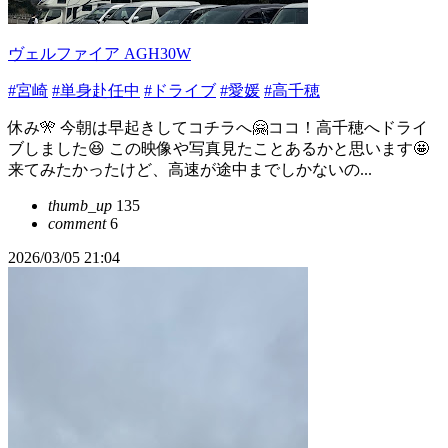
ヴェルファイア AGH30W
#宮崎
#単身赴任中
#ドライブ
#愛媛
#高千穂
休み🎌 今朝は早起きしてコチラへ🤗ココ！高千穂へドライ
ブしました😆 この映像や写真見たことあるかと思います🤩
来てみたかったけど、高速が途中までしかないの...
thumb_up
135
comment
6
2026/03/05 21:04