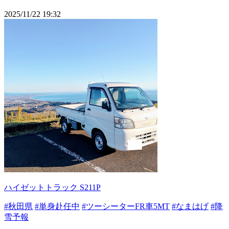
2025/11/22 19:32
ハイゼットトラック S211P
#秋田県
#単身赴任中
#ツーシーターFR車5MT
#なまはげ
#降
雪予報