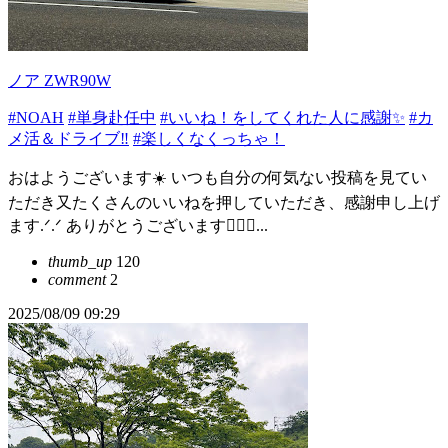
ノア ZWR90W
#NOAH
#単身赴任中
#いいね！をしてくれた人に感謝✨
#カ
メ活＆ドライブ‼️
#楽しくなくっちゃ！
おはようございます☀️ いつも自分の何気ない投稿を見てい
ただき又たくさんのいいねを押していただき、感謝申し上げ
ます.ᐟ.ᐟ ありがとうございます🙇‍♀️✨...
thumb_up
120
comment
2
2025/08/09 09:29