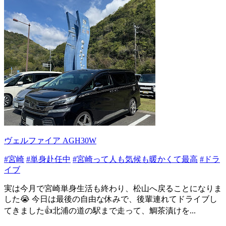
ヴェルファイア AGH30W
#宮崎
#単身赴任中
#宮崎って人も気候も暖かくて最高
#ドラ
イブ
実は今月で宮崎単身生活も終わり、松山へ戻ることになりま
した😭 今日は最後の自由な休みで、後輩連れてドライブし
てきました👍北浦の道の駅まで走って、鯛茶漬けを...