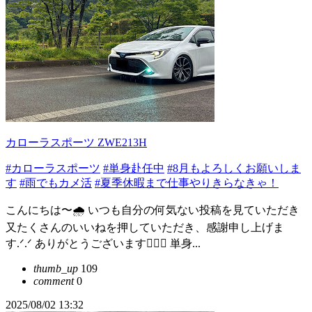
カローラスポーツ ZWE213H
#カローラスポーツ
#単身赴任中
#8月もよろしくお願いしま
す
#雨でもカメ活
#夏季休暇まで仕事やりきらなきゃ！
こんにちは〜🌧 いつも自分の何気ない投稿を見ていただき
又たくさんのいいねを押していただき、感謝申し上げま
す.ᐟ.ᐟ ありがとうございます🙇‍♀️✨️ 単身...
thumb_up
109
comment
0
2025/08/02 13:32