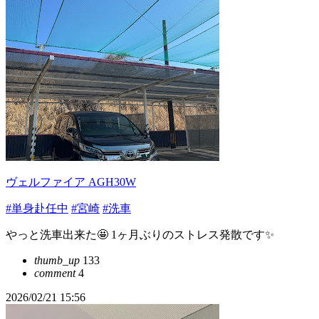
ヴェルファイア AGH30W
#単身赴任中
#宮崎
#洗車
やっと洗車出来た🤩 1ヶ月ぶりのストレス発散です✨️
thumb_up
133
comment
4
2026/02/21 15:56