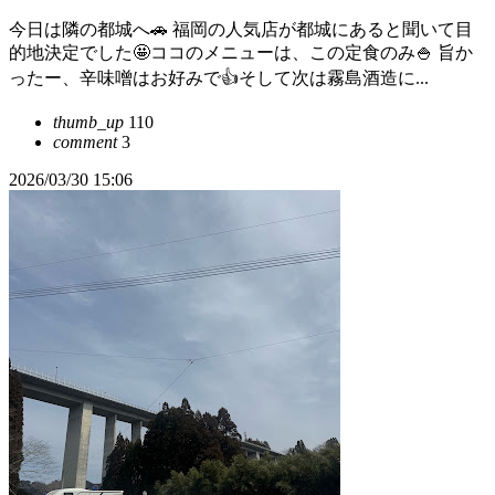
今日は隣の都城へ🚗 福岡の人気店が都城にあると聞いて目
的地決定でした🤩ココのメニューは、この定食のみ🍚 旨か
ったー、辛味噌はお好みで👍そして次は霧島酒造に...
thumb_up
110
comment
3
2026/03/30 15:06