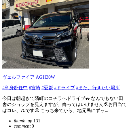
ヴェルファイア AGH30W
#単身赴任中
#宮崎
#愛媛
#ドライブ
#また、行きたい場所
今日は朝起きて隣町のコチラへドライブ🚗 なんでもない田
舎のショップを見えますが、侮ってはいけません🫢お目当て
はコレ、🍙です🤗 こっち来てから、地元民にずっ...
thumb_up
131
comment
0