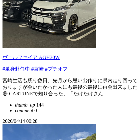
ヴェルファイア AGH30W
#単身赴任中
#宮崎
#プチオフ
宮崎生活も残り数日、先月から思い出作りに県内走り回って
おりますが会いたかった人にも最後の最後に再会出来ました
😆 CARTUNEで知り合った、「たけたけさん...
thumb_up
144
comment
0
2026/04/14 00:28