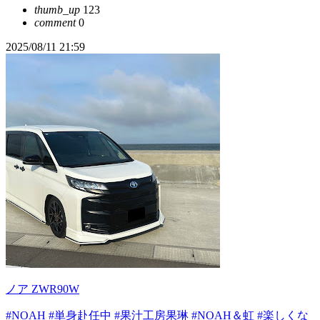
thumb_up
123
comment
0
2025/08/11 21:59
ノア ZWR90W
#NOAH
#単身赴任中
#果汁工房果琳
#NOAH＆虹
#楽しくな