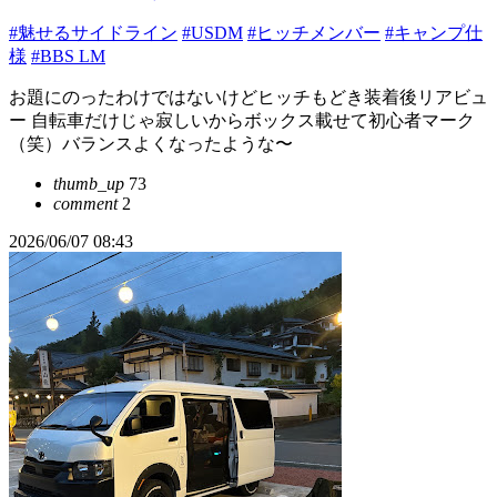
#魅せるサイドライン
#USDM
#ヒッチメンバー
#キャンプ仕
様
#BBS LM
お題にのったわけではないけどヒッチもどき装着後リアビュ
ー 自転車だけじゃ寂しいからボックス載せて初心者マーク
（笑）バランスよくなったような〜
thumb_up
73
comment
2
2026/06/07 08:43