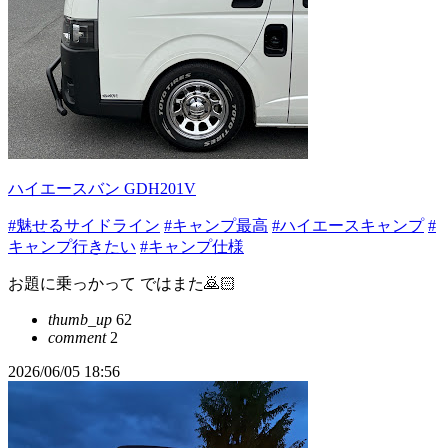
ハイエースバン GDH201V
#魅せるサイドライン
#キャンプ最高
#ハイエースキャンプ
#
キャンプ行きたい
#キャンプ仕様
お題に乗っかって ではまた🙇🏻
thumb_up
62
comment
2
2026/06/05 18:56