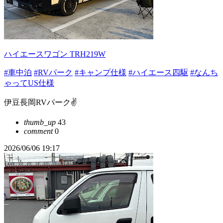
ハイエースワゴン TRH219W
#車中泊
#RVパーク
#キャンプ仕様
#ハイエース四駆
#なんち
ゃってUS仕様
伊豆長岡RVパーク✌️
thumb_up
43
comment
0
2026/06/06 19:17