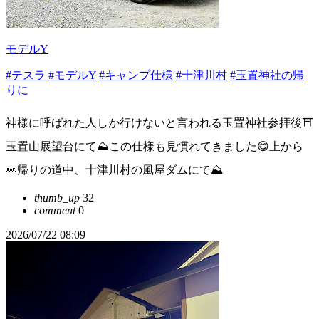
モデルY
#テスラ
#モデルY
#キャンプ仕様
#十津川村
#玉置神社の帰
りに
神様に呼ばれた人しか行けないと言われる玉置神社参拝後⛩️
玉置山展望台にて⛰️この仕様も見慣れてきました😋上から
👀帰りの道中、十津川村の風屋ダムにて⛰️
thumb_up
32
comment
0
2026/07/22 08:09