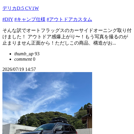
デリカD:5 CV1W
#DIY
#キャンプ仕様
#アウトドアカスタム
そんな訳でオートフラッグスのカーサイドオーニング取り付
けました！ アウトドア感爆上がり〜！もう写真を撮るのが
止まりません正面から！ただしこの商品、構造がお...
thumb_up
93
comment
0
2026/07/19 14:57