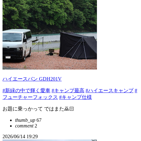
ハイエースバン GDH201V
#新緑の中で輝く愛車
#キャンプ最高
#ハイエースキャンプ
#
フューチャーフォックス
#キャンプ仕様
お題に乗っかって ではまた🙇🏻
thumb_up
67
comment
2
2026/06/14 19:29