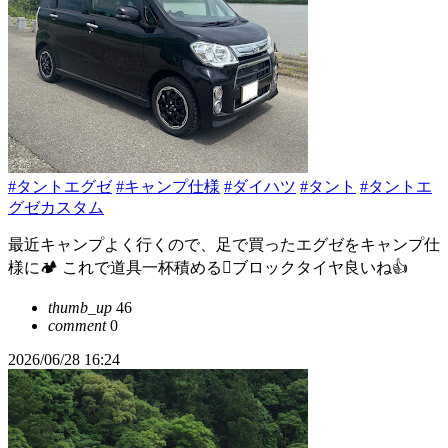
#タントエグゼ
#キャンプ仕様
#ダイハツ
#タント
#タントエ
グゼカスタム
最近キャンプよく行くので、足で買ったエグゼをキャンプ仕
様に🏕️ これで道具一杯積める🫪ブロックタイヤ良いね👍
thumb_up
46
comment
0
2026/06/28 16:24