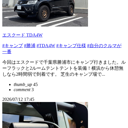
エスクード TDA4W
#キャンプ
#勝浦
#TDA4W
#キャンプ仕様
#自分のクルマが
一番
今回はエスクードで千葉県勝浦市にキャンプ行きました。ル
ーフラックと2ルームテントテントを装備！横浜から休憩無
しなら2時間弱で到着です。 芝生のキャンプ場で...
thumb_up
45
comment
3
2026/07/12 17:45