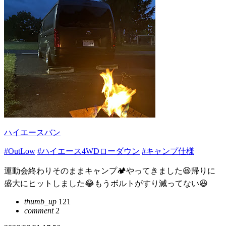
ハイエースバン
#OutLow
#ハイエース4WDローダウン
#キャンプ仕様
運動会終わりそのままキャンプ🏕️やってきました😆帰りに
盛大にヒットしました😂もうボルトがすり減ってない😆
thumb_up
121
comment
2