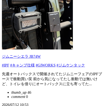
ジムニーシエラ JB74W
#IPF
#キャンプ仕様
#GIWORKS
#ジムケンタック
先週オートバックスで開催されてたジムニーフェアのIPFブ
ースで衝動買い笑 前から気になってたし衝動では無いけ
ど、トイレを借りにオートバックスに立ち寄ってた...
thumb_up
46
comment
0
2026/07/12 10:53