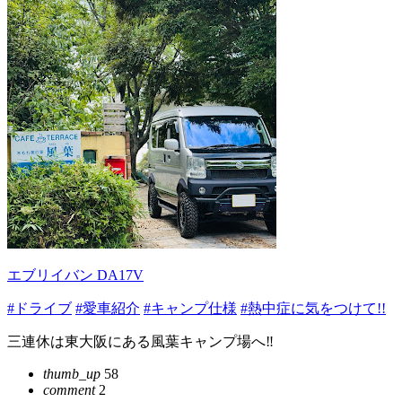
エブリイバン DA17V
#ドライブ
#愛車紹介
#キャンプ仕様
#熱中症に気をつけて!!
三連休は東大阪にある風葉キャンプ場へ‼︎
thumb_up
58
comment
2