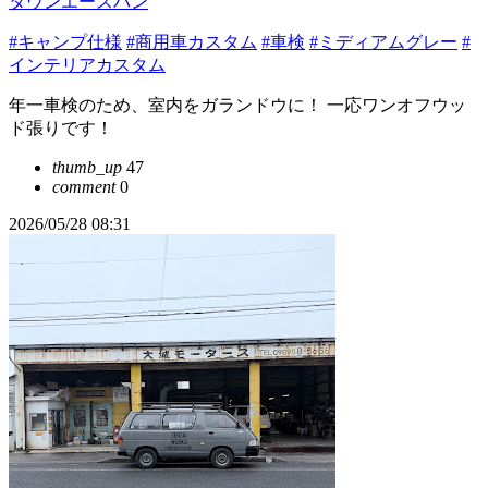
タウンエースバン
#キャンプ仕様
#商用車カスタム
#車検
#ミディアムグレー
#
インテリアカスタム
年一車検のため、室内をガランドウに！ 一応ワンオフウッ
ド張りです！
thumb_up
47
comment
0
2026/05/28 08:31