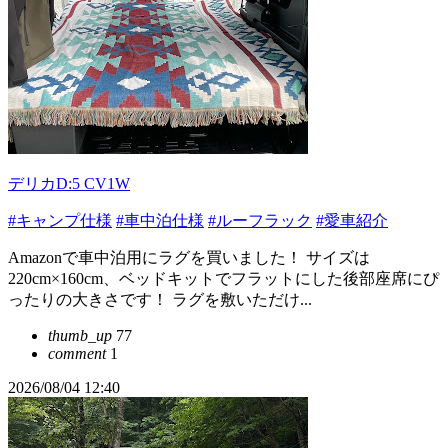
デリカD:5 CV1W
#キャンプ仕様
#車中泊仕様
#ルーフラック
#愛車紹介
Amazonで車中泊用にラグを買いました！ サイズは
220cm×160cm、ベッドキットでフラットにした後部座席にぴ
ったりの大きさです！ ラグを敷いただけ...
thumb_up
77
comment
1
2026/08/04 12:40