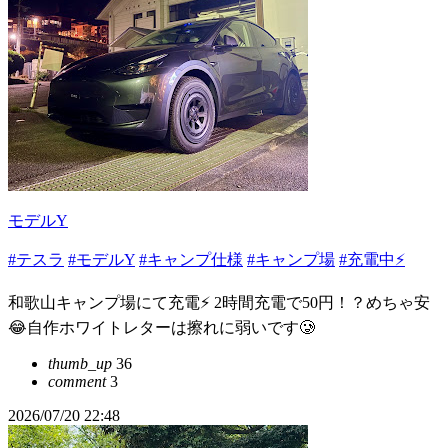
モデルY
#テスラ
#モデルY
#キャンプ仕様
#キャンプ場
#充電中⚡
和歌山キャンプ場にて充電⚡️ 2時間充電で50円！？めちゃ安
😂自作ホワイトレターは擦れに弱いです🥲
thumb_up
36
comment
3
2026/07/20 22:48