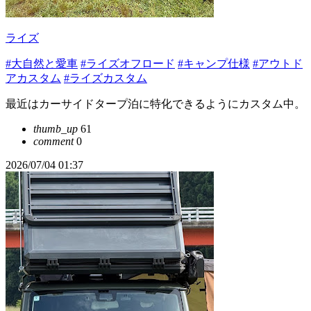
ライズ
#大自然と愛車
#ライズオフロード
#キャンプ仕様
#アウトド
アカスタム
#ライズカスタム
最近はカーサイドタープ泊に特化できるようにカスタム中。
thumb_up
61
comment
0
2026/07/04 01:37