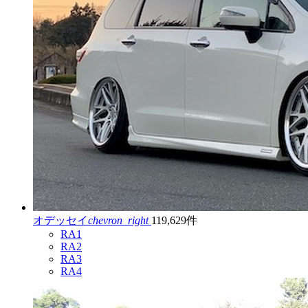
オデッセイ
chevron_right
119,629件
RA1
RA2
RA3
RA4