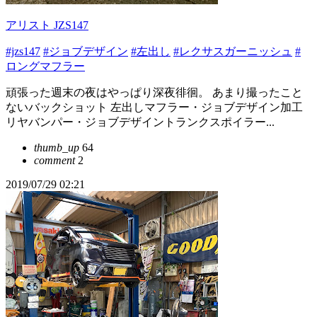
アリスト JZS147
#jzs147
#ジョブデザイン
#左出し
#レクサスガーニッシュ
#
ロングマフラー
頑張った週末の夜はやっぱり深夜徘徊。 あまり撮ったこと
ないバックショット 左出しマフラー・ジョブデザイン加工
リヤバンパー・ジョブデザイントランクスポイラー...
thumb_up
64
comment
2
2019/07/29 02:21