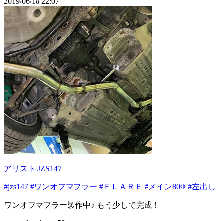
2019/06/18 22:07
アリスト JZS147
#jzs147
#ワンオフマフラー
#ＦＬＡＲＥ
#メイン80Φ
#左出し
ワンオフマフラー製作中♪ もう少しで完成！