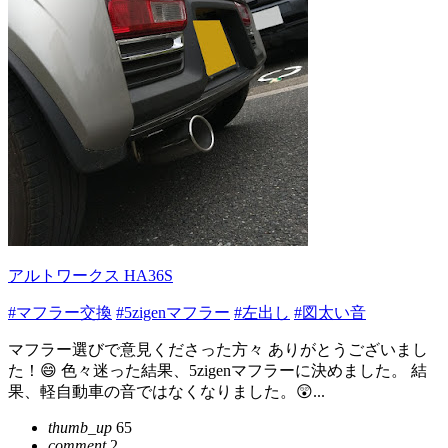
アルトワークス HA36S
#マフラー交換
#5zigenマフラー
#左出し
#図太い音
マフラー選びで意見くださった方々 ありがとうございまし
た！😄 色々迷った結果、5zigenマフラーに決めました。 結
果、軽自動車の音ではなくなりました。😲...
thumb_up
65
comment
2