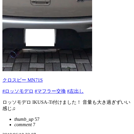
クロスビー MN71S
#ロッソモデロ
#マフラー交換
#左出し
ロッソモデロ IKUSA-Ti付けました！ 音量も大き過ぎずいい
感じ♫
thumb_up
57
comment
7