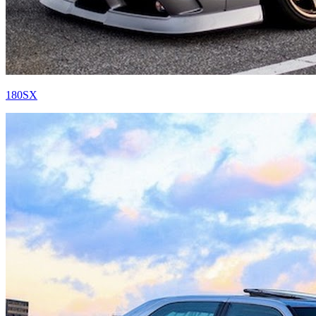
180SX