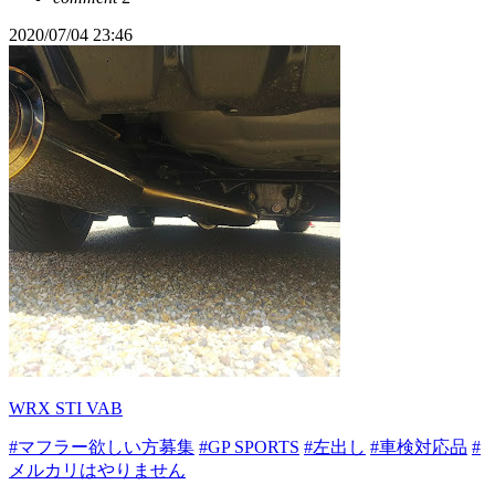
2020/07/04 23:46
WRX STI VAB
#マフラー欲しい方募集
#GP SPORTS
#左出し
#車検対応品
#
メルカリはやりません