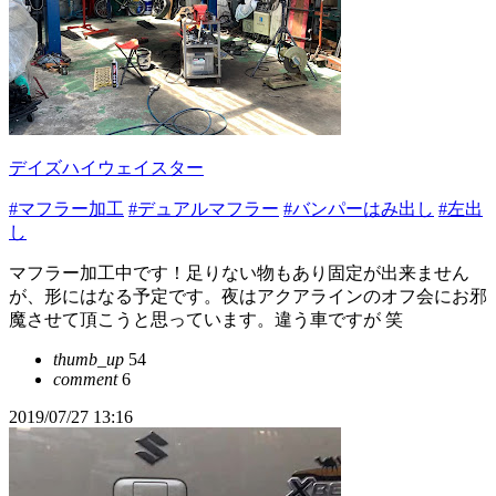
デイズハイウェイスター
#マフラー加工
#デュアルマフラー
#バンパーはみ出し
#左出
し
マフラー加工中です！足りない物もあり固定が出来ません
が、形にはなる予定です。夜はアクアラインのオフ会にお邪
魔させて頂こうと思っています。違う車ですが 笑
thumb_up
54
comment
6
2019/07/27 13:16