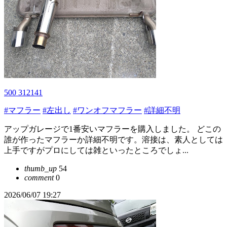
500 312141
#マフラー
#左出し
#ワンオフマフラー
#詳細不明
アップガレージで1番安いマフラーを購入しました。 どこの
誰が作ったマフラーか詳細不明です。溶接は、素人としては
上手ですがプロにしては雑といったところでしょ...
thumb_up
54
comment
0
2026/06/07 19:27