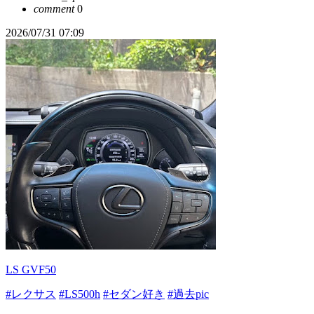
comment
0
2026/07/31 07:09
LS GVF50
#レクサス
#LS500h
#セダン好き
#過去pic