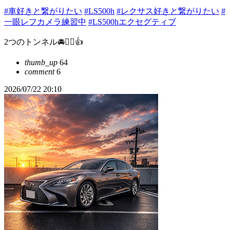
#車好きと繋がりたい
#LS500h
#レクサス好きと繋がりたい
#
一眼レフカメラ練習中
#LS500hエクセグティブ
2つのトンネル🚘❤️‍🔥👍
thumb_up
64
comment
6
2026/07/22 20:10