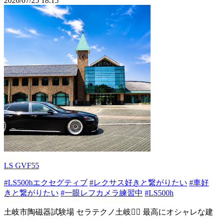
2026/07/25 18:15
LS GVF55
#LS500hエクセグティブ
#レクサス好きと繋がりたい
#車好
きと繋がりたい
#一眼レフカメラ練習中
#LS500h
土岐市陶磁器試験場 セラテクノ土岐❤️‍🔥 最高にオシャレな建