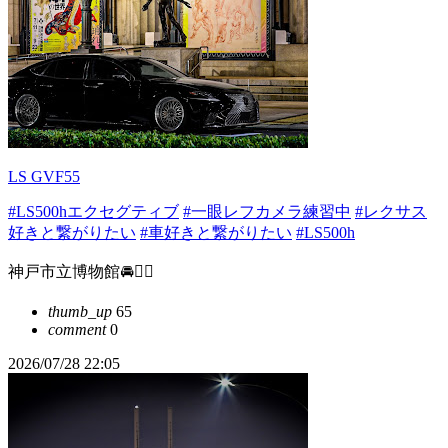
LS GVF55
#LS500hエクセグティブ
#一眼レフカメラ練習中
#レクサス
好きと繋がりたい
#車好きと繋がりたい
#LS500h
神戸市立博物館🚘❤️‍🔥
thumb_up
65
comment
0
2026/07/28 22:05