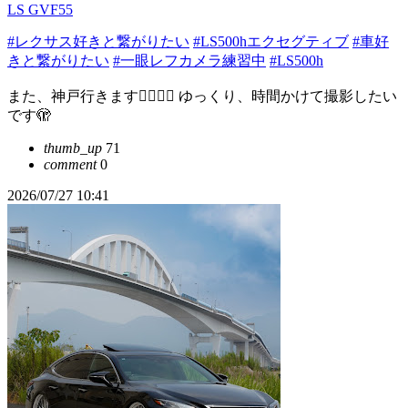
LS GVF55
#レクサス好きと繋がりたい
#LS500hエクセグティブ
#車好
きと繋がりたい
#一眼レフカメラ練習中
#LS500h
また、神戸行きます🙋‍♂️❤️‍🔥 ゆっくり、時間かけて撮影したい
です🫣
thumb_up
71
comment
0
2026/07/27 10:41