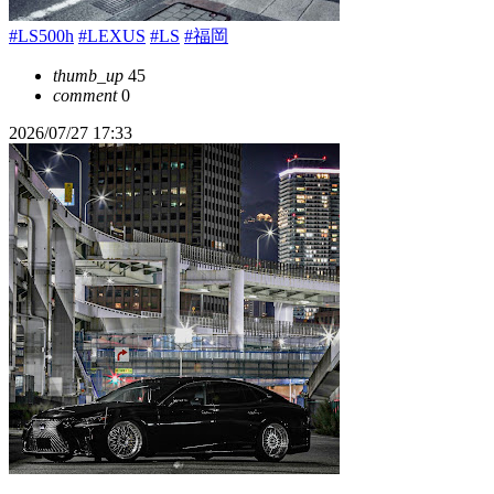
#LS500h
#LEXUS
#LS
#福岡
thumb_up
45
comment
0
2026/07/27 17:33