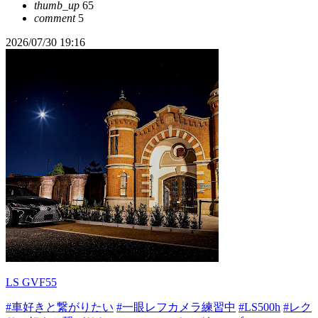
thumb_up
65
comment
5
2026/07/30 19:16
LS GVF55
#車好きと繋がりたい
#一眼レフカメラ練習中
#LS500h
#レク