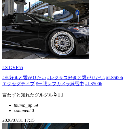
LS GVF55
#車好きと繋がりたい
#レクサス好きと繋がりたい
#LS500h
エクセグティブ
#一眼レフカメラ練習中
#LS500h
言わずと知れたグルグル🌀❤️‍🔥
thumb_up
59
comment
0
2026/07/31 17:15