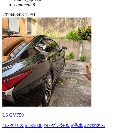
comment
8
2026/08/08 12:51
LS GVF50
#レクサス
#LS500h
#セダン好き
#洗車
#お盆休み