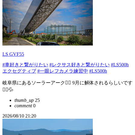
LS GVF55
#車好きと繋がりたい
#レクサス好きと繋がりたい
#LS500h
エクセグティブ
#一眼レフカメラ練習中
#LS500h
岐阜県にあるソーラーアーク❤️‍🔥 9月に解体されるらしいです
🤦‍♂️💦
thumb_up
25
comment
0
2026/08/10 21:20