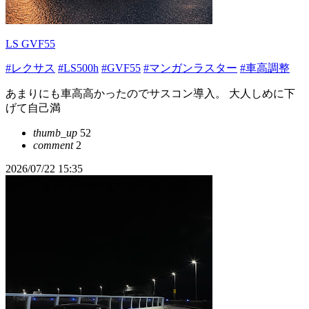
LS GVF55
#レクサス
#LS500h
#GVF55
#マンガンラスター
#車高調整
あまりにも車高高かったのでサスコン導入。 大人しめに下
げて自己満
thumb_up
52
comment
2
2026/07/22 15:35