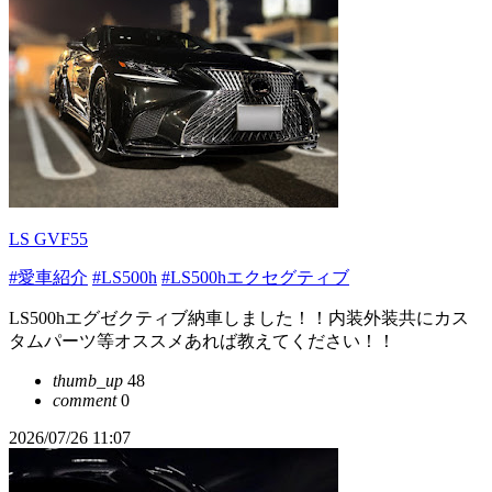
LS GVF55
#愛車紹介
#LS500h
#LS500hエクセグティブ
LS500hエグゼクティブ納車しました！！内装外装共にカス
タムパーツ等オススメあれば教えてください！！
thumb_up
48
comment
0
2026/07/26 11:07