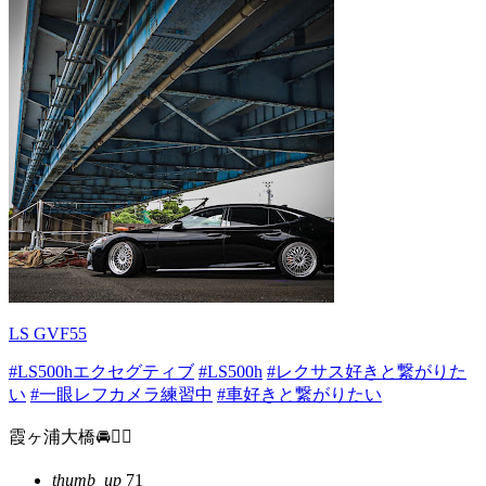
LS GVF55
#LS500hエクセグティブ
#LS500h
#レクサス好きと繋がりた
い
#一眼レフカメラ練習中
#車好きと繋がりたい
霞ヶ浦大橋🚘❤️‍🔥
thumb_up
71