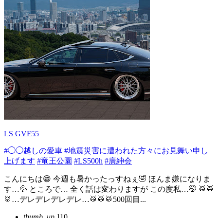
LS GVF55
#◯◯越しの愛車
#地震災害に遭われた方々にお見舞い申し
上げます
#竜王公園
#LS500h
#廣紳会
こんにちは😁 今週も暑かったっすねぇ🤣 ほんま嫌になりま
す…💦 ところで… 全く話は変わりますが この度私…🤭 🥁🥁
🥁…デレデレデレデレ…🥁🥁🥁500回目...
thumb_up
110