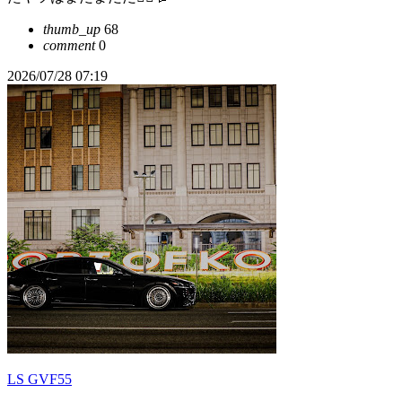
thumb_up
68
comment
0
2026/07/28 07:19
LS GVF55