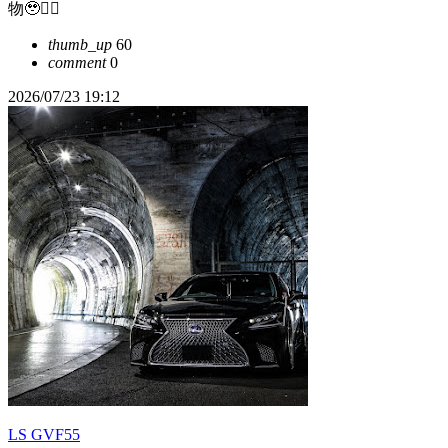
物🥹❤️‍🔥
thumb_up
60
comment
0
2026/07/23 19:12
LS GVF55