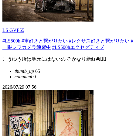
LS GVF55
#LS500h
#車好きと繋がりたい
#レクサス好きと繋がりたい
#
一眼レフカメラ練習中
#LS500hエクセグティブ
こうゆう所は地元にはないので かなり新鮮🚘❤️‍🔥
thumb_up
65
comment
0
2026/07/29 07:56