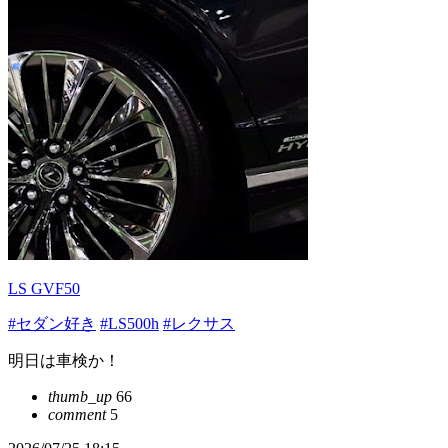
LS GVF50
#セダン好き
#LS500h
#レクサス
明日は車検か！
thumb_up
66
comment
5