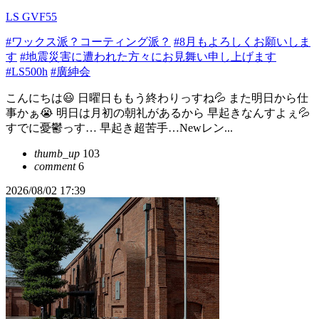
LS GVF55
#ワックス派？コーティング派？
#8月もよろしくお願いしま
す
#地震災害に遭われた方々にお見舞い申し上げます
#LS500h
#廣紳会
こんにちは😃 日曜日ももう終わりっすね💦 また明日から仕
事かぁ😭 明日は月初の朝礼があるから 早起きなんすよぇ💦
すでに憂鬱っす… 早起き超苦手…Newレン...
thumb_up
103
comment
6
2026/08/02 17:39