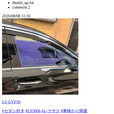
thumb_up
64
comment
2
2026/08/08 11:16
LS GVF50
#セダン好き
#LS500h
#レクサス
#車検から帰還