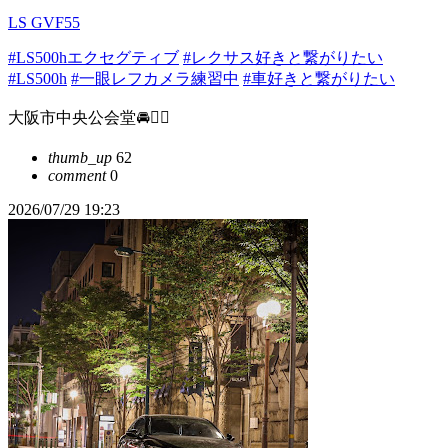
LS GVF55
#LS500hエクセグティブ
#レクサス好きと繋がりたい
#LS500h
#一眼レフカメラ練習中
#車好きと繋がりたい
大阪市中央公会堂🚘❤️‍🔥
thumb_up
62
comment
0
2026/07/29 19:23