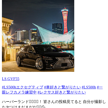
LS GVF55
#LS500hエクセグティブ
#車好きと繋がりたい
#LS500h
#一
眼レフカメラ練習中
#レクサス好きと繋がりたい
ハーバーランド🙋‍♂️❤️‍🔥！ 皆さんの投稿見てると 自分が撮影し
たヤツはまだまだだ🤦‍♂️💦