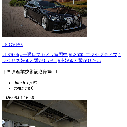
LS GVF55
#LS500h
#一眼レフカメラ練習中
#LS500hエクセグティブ
#
レクサス好きと繋がりたい
#車好きと繋がりたい
トヨタ産業技術記念館🚘❤️‍🔥
thumb_up
62
comment
0
2026/08/01 16:36