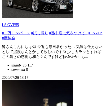
LS GVF55
#一万トンバース
#試し撮り
#熱中症に気をつけて!!
#LS500h
#廣紳会
皆さんこんにちは😃 今週も毎日暑かった… 気温は仕方ない
として湿度なんとかして欲しいです💦 少しカラッとすれば
この暑さの感覚も和らぐんですけどね💦💦今回も...
thumb_up
117
comment
8
2026/07/26 13:17