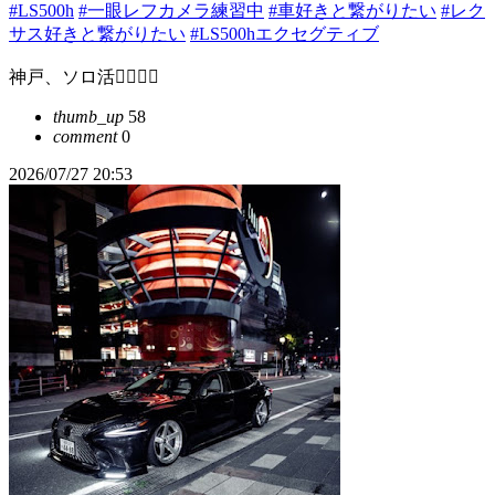
#LS500h
#一眼レフカメラ練習中
#車好きと繋がりたい
#レク
サス好きと繋がりたい
#LS500hエクセグティブ
神戸、ソロ活🙋‍♂️❤️‍🔥
thumb_up
58
comment
0
2026/07/27 20:53