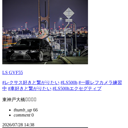
LS GVF55
#レクサス好きと繋がりたい
#LS500h
#一眼レフカメラ練習
中
#車好きと繋がりたい
#LS500hエクセグティブ
東神戸大橋🙋‍♂️❤️‍🔥
thumb_up
66
comment
0
2026/07/28 14:38