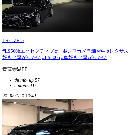
LS GVF55
#LS500hエクセグティブ
#一眼レフカメラ練習中
#レクサス
好きと繋がりたい
#LS500h
#車好きと繋がりたい
青蓮寺湖❤️‍🔥
thumb_up
57
comment
0
2026/07/20 19:43