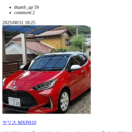
thumb_up
59
comment
2
2025/08/31 18:25
ヤリス MXPH10