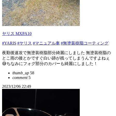
ヤリス MXPA10
#YARIS
#ヤリス
#マニュアル車
#無塗装樹脂コーティング
夜勤後速攻で無塗装樹脂部分綺麗にしました 無塗装樹脂の
とこ雨の後とかですぐ白い跡が残ってしまうんですよねぇ
😅ちなみにフォグ部分のカバーも綺麗にしました！
thumb_up
58
comment
5
2023/12/06 22:49