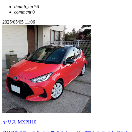
thumb_up
56
comment
0
2025/05/05 11:06
ヤリス MXPH10