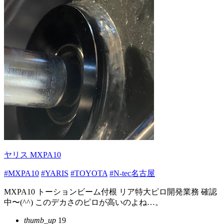
ヤリス MXPA10
#MXPA10
#YARIS
#TOYOTA
#N-tec名古屋
MXPA10 トーションビーム付根 リア特大ピロ開発業務 確認
中〜(^^) このデカさのピロが高いのよね…。
thumb_up
19