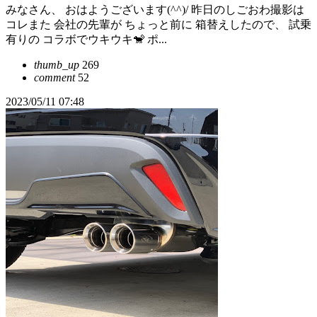
みなさん、 おはようございます(^^)/ 昨日のしごおわ撮影は
コレまた 会社の先輩が ちょっと前に 箱替えしたので、 試乗
有りの コラボでウキウキ🐒 ポ...
thumb_up
269
comment
52
2023/05/11 07:48