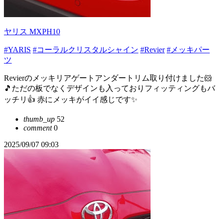
ヤリス MXPH10
#YARIS
#コーラルクリスタルシャイン
#Revier
#メッキパー
ツ
Revierのメッキリアゲートアンダートリム取り付けました🐹
🎵ただの板でなくデザインも入っておりフィッティングもバ
ッチリ👍️ 赤にメッキがイイ感じです✨️
thumb_up
52
comment
0
2025/09/07 09:03