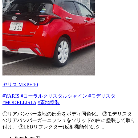
ヤリス MXPH10
#YARIS
#コーラルクリスタルシャイン
#モデリスタ
#MODELLISTA
#素地塗装
①リアバンパー素地の部分をボディ同色化。 ②モデリスタ
のリアバンパーガーニッシュをソリッドの白に塗装して取り
付け。 ③LEDリフレクター(反射機能付)はク...
thumb_up
73