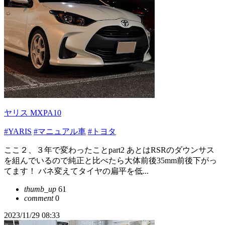
ヤリス MXPA10
#YARIS
#マニュアル車
#トヨタ
ここ２、３年で変わったことpart2 あとはRSRのダウンサス
を組んでいるので純正と比べたら大体前後35mm前後下がっ
てます！ バネ変えてタイヤの扁平を低...
thumb_up
61
comment
0
2023/11/29 08:33