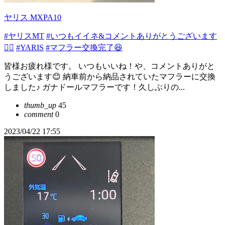
ヤリス MXPA10
#ヤリスMT
#いつもイイネ&コメントありがとうございます
🙇‍♂️
#YARIS
#マフラー交換完了😆
皆様お疲れ様です。 いつもいいね！や、コメントありがと
うございます😊 納車前から納品されていたマフラーに交換
しました♪ ガナドールマフラーです！久しぶりの...
thumb_up
45
comment
0
2023/04/22 17:55