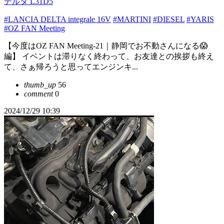
デルタ L31D5
#LANCIA DELTA integrale 16V
#MARTINI
#DIESEL
#YARIS
#OZ FAN Meeting
【今度はOZ FAN Meeting-21｜静岡でお不動さんになる😱
編】 イベントは滞りなく終わって、お友達との挨拶も終え
て、さぁ帰ろうと思ってエンジンキ...
thumb_up
56
comment
0
2024/12/29 10:39