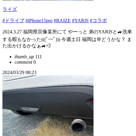
ライズ
#ドライブ
#iPhone15pro
#RAIZE
#YARIS
#コラボ
2024.3.27 福岡県宗像某所にて やーっと 弟のYARISと🚙洗車
する暇もなかった(((ﾟ〰ﾟ))) 今週土日 福岡は🌸どうかな？ ま
た出かけるかなぁ🚙💨
thumb_up
111
comment
0
2024/03/29 08:23