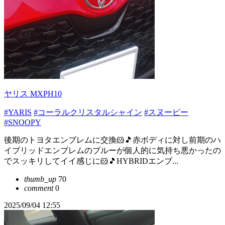
ヤリス MXPH10
#YARIS
#コーラルクリスタルシャイン
#スヌーピー
#SNOOPY
後期のトヨタエンブレムに交換🐹🎵赤ボディに対し前期のハ
イブリッドエンブレムのブルーが個人的に気持ち悪かったの
でスッキリしてイイ感じに🐹🎵HYBRIDエンブ...
thumb_up
70
comment
0
2025/09/04 12:55