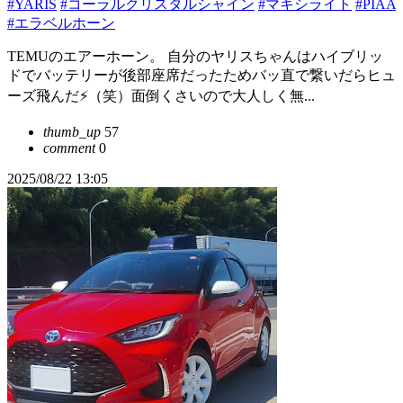
#YARIS
#コーラルクリスタルシャイン
#マキシライト
#PIAA
#エラベルホーン
TEMUのエアーホーン。 自分のヤリスちゃんはハイブリッ
ドでバッテリーが後部座席だったためバッ直で繋いだらヒュ
ーズ飛んだ⚡️（笑）面倒くさいので大人しく無...
thumb_up
57
comment
0
2025/08/22 13:05