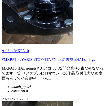
ヤリス MXPA10
#MXPA10
#YARIS
#TOYOTA
#N-tec名古屋
#HALsprings
MXPA10 HALspringsさんとコラボな開発業務♪ 夜な夜なやっ
てます！笑 リアダブルピロマウント試作品 取付仕方や強度
面も考えて小変更中！ うん...
thumb_up
46
comment
0
2024/09/11 22:51