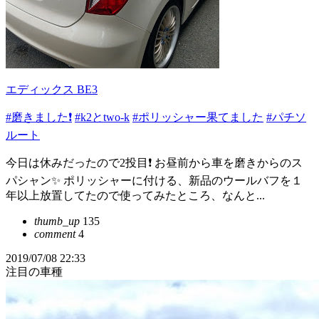
エディックス BE3
#磨きました❗
#k2とtwo-k
#ポリッシャー果てました
#パチソ
ルート
今日は休みだったので2投目❗ お昼前から車を磨きからのス
パシャン✨ ポリッシャーに付ける、新品のウールバフを１
年以上放置してたので使ってみたところ、なんと...
thumb_up
135
comment
4
2019/07/08 22:33
注目の車種