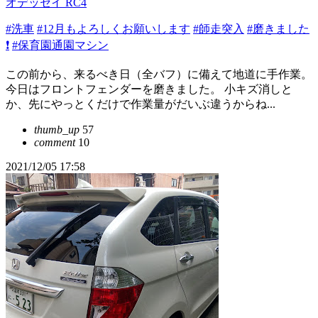
オデッセイ RC4
#洗車
#12月もよろしくお願いします
#師走突入
#磨きました
❗
#保育園通園マシン
この前から、来るべき日（全バフ）に備えて地道に手作業。
今日はフロントフェンダーを磨きました。 小キズ消しと
か、先にやっとくだけで作業量がだいぶ違うからね...
thumb_up
57
comment
10
2021/12/05 17:58