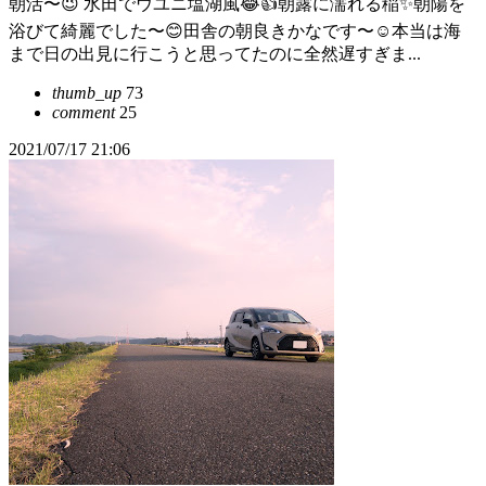
朝活〜😉 水田でウユニ塩湖風😂👍朝露に濡れる稲✨朝陽を
浴びて綺麗でした〜😊田舎の朝良きかなです〜☺️本当は海
まで日の出見に行こうと思ってたのに全然遅すぎま...
thumb_up
73
comment
25
2021/07/17 21:06