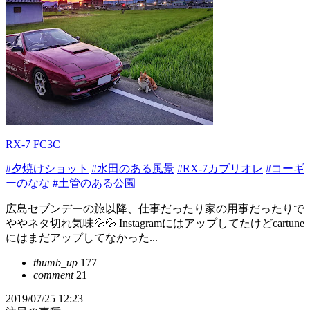
RX-7 FC3C
#夕焼けショット
#水田のある風景
#RX-7カブリオレ
#コーギ
ーのなな
#土管のある公園
広島セブンデーの旅以降、仕事だったり家の用事だったりで
ややネタ切れ気味💦💦 Instagramにはアップしてたけどcartune
にはまだアップしてなかった...
thumb_up
177
comment
21
2019/07/25 12:23