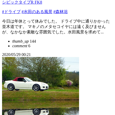
シビックタイプR FK8
#ドライブ
#水田のある風景
#森林浴
今日は年休とって休みでした。 ドライブ中に通りかかった
並木道です。 マキノのメタセコイヤには遠く及びません
が、なかなか素敵な雰囲気でした。水田風景を求めて...
thumb_up
144
comment
6
2020/05/29 00:21