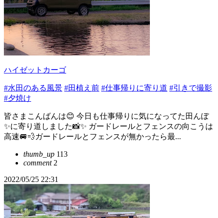
ハイゼットカーゴ
#水田のある風景
#田植え前
#仕事帰りに寄り道
#引きで撮影
#夕焼け
皆さまこんばんは😊 今日も仕事帰りに気になってた田んぼ
✨に寄り道しました📸✨ ガードレールとフェンスの向こうは
高速🚐💨ガードレールとフェンスが無かったら最...
thumb_up
113
comment
2
2022/05/25 22:31