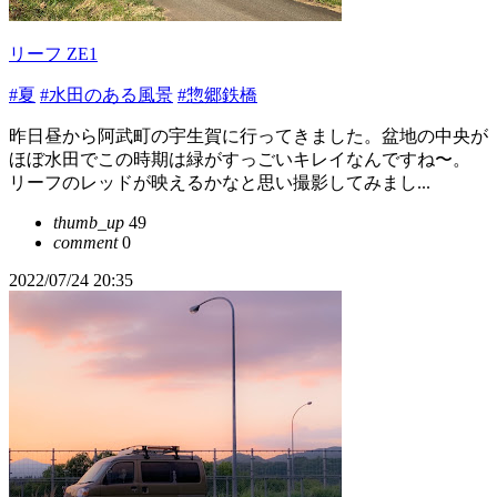
リーフ ZE1
#夏
#水田のある風景
#惣郷鉄橋
昨日昼から阿武町の宇生賀に行ってきました。盆地の中央が
ほぼ水田でこの時期は緑がすっごいキレイなんですね〜。
リーフのレッドが映えるかなと思い撮影してみまし...
thumb_up
49
comment
0
2022/07/24 20:35