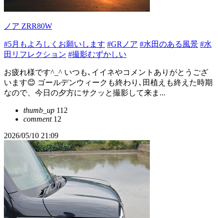
ノア ZRR80W
#5月もよろしくお願いします
#GRノア
#水田のある風景
#水
田リフレクション
#撮影むずかしい
お疲れ様です^_^ いつも､イイネやコメントありがとうござ
います😊 ゴールデンウィークも終わり､田植えも終えた時期
なので、今日の夕方にサクッと撮影して来ま...
thumb_up
112
comment
12
2026/05/10 21:09