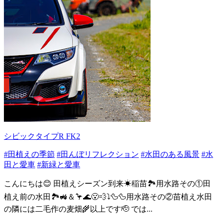
シビックタイプR FK2
#田植えの季節
#田んぼリフレクション
#水田のある風景
#水
田と愛車
#新緑と愛車
こんにちは😊 田植えシーズン到来☀稲苗🏞️用水路その①田
植え前の水田🏞️🚜＆🦩🌊😮‍💨⤵️🦆🦆用水路その②苗植え水田
の隣には二毛作の麦畑🌾以上です🫡 では...