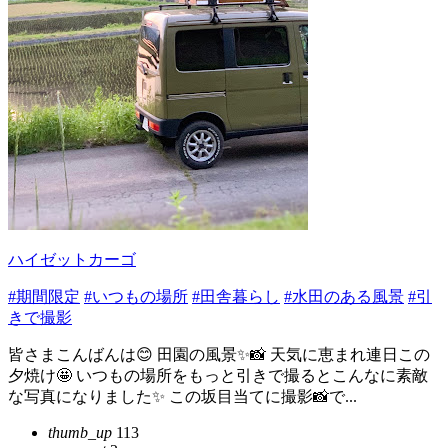
ハイゼットカーゴ
#期間限定
#いつもの場所
#田舎暮らし
#水田のある風景
#引
きで撮影
皆さまこんばんは😊 田園の風景✨📸 天気に恵まれ連日この
夕焼け🤩 いつもの場所をもっと引きで撮るとこんなに素敵
な写真になりました✨ この坂目当てに撮影📸で...
thumb_up
113