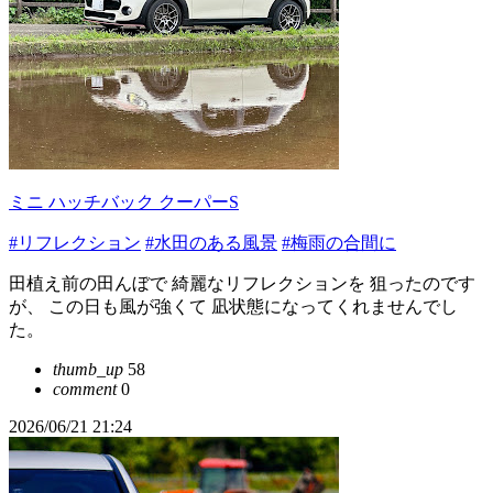
ミニ ハッチバック クーパーS
#リフレクション
#水田のある風景
#梅雨の合間に
田植え前の田んぼで 綺麗なリフレクションを 狙ったのです
が、 この日も風が強くて 凪状態になってくれませんでし
た。
thumb_up
58
comment
0
2026/06/21 21:24