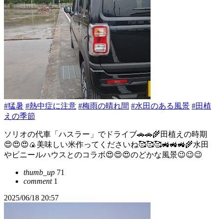
#猛暑
#熱中症に注意
#梅雨の晴れ間
#水田のある風景
#田植
えの季節
ソリオの代車「ハスラー」でドライブ🚗🚗🌾田植えの時期
😍😍😍🍙美味しい米作ってくださいね🥰🥰🥰🚜🚜🚜🌾水田
やビニールハウスとのコラボ😍😍😍のどかな風景😉😉😉
thumb_up
71
comment
1
2025/06/18 20:57