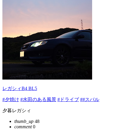
レガシィB4 BL5
#夕焼け
#水田のある風景
#ドライブ
##スバル
夕暮レガシィ
thumb_up
48
comment
0