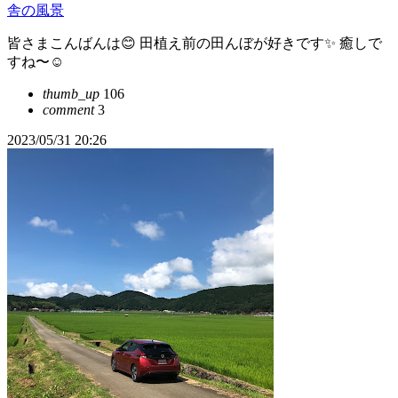
舎の風景
皆さまこんばんは😊 田植え前の田んぼが好きです✨ 癒しで
すね〜☺️
thumb_up
106
comment
3
2023/05/31 20:26