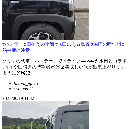
#ハスラー
#田植えの季節
#水田のある風景
#梅雨の晴れ間
#
熱中症に注意
ソリオの代車「ハスラー」でドライブ🚗🚗🚗🌾水田とコラボ
✨✨✨🌾田植えの時期😆😆😆🍙美味しい米が出来上がります
ように🥰🥰🥰
thumb_up
75
comment
1
2025/06/19 11:42