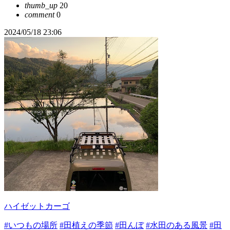
thumb_up
20
comment
0
2024/05/18 23:06
ハイゼットカーゴ
#いつもの場所
#田植えの季節
#田んぼ
#水田のある風景
#田