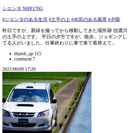
シエンタ NHP170G
#シエンタのある生活
#土手の上
#水田のある風景
#夕陽
昨日ですが、新緑を撮ってから移動してきた場所😅 信濃川
の土手の上です。 平日の夕方ですが、散歩、ジョギングし
てる人がいました。仕事終わりに車で来て着替えて...
thumb_up
115
comment
7
2021/06/09 17:29