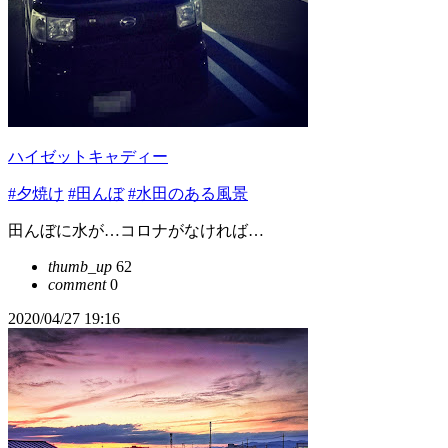
ハイゼットキャディー
#夕焼け
#田んぼ
#水田のある風景
田んぼに水が…コロナがなければ…
thumb_up
62
comment
0
2020/04/27 19:16