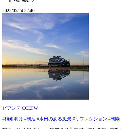
comment
2
2022/05/24 22:40
ビアンテ CCEFW
#梅雨明け
#朝活
#水田のある風景
#リフレクション
#朝陽