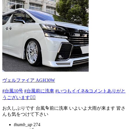
ヴェルファイア AGH30W
#台風10号
#台風前に洗車
#いつもイイネ&コメントありがと
うございます🙇‍♂️
お久しぶりです 台風🌀前に洗車 いよいよ大雨が来ます 皆さ
んも気をつけて下さい
thumb_up
274