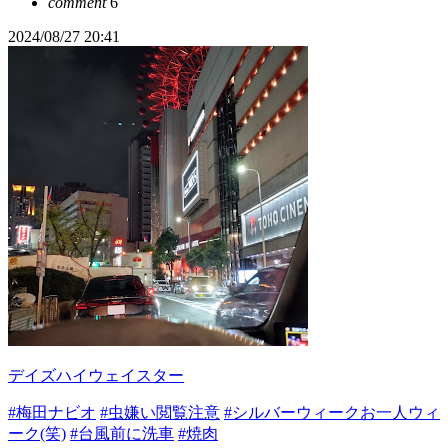
comment
6
2024/08/27 20:41
デイズハイウェイスター
#梅田ナビオ
#虫嫌い閲覧注意
#シルバーウィークお一人ウィ
ーク(笑)
#台風前に洗車
#焼肉