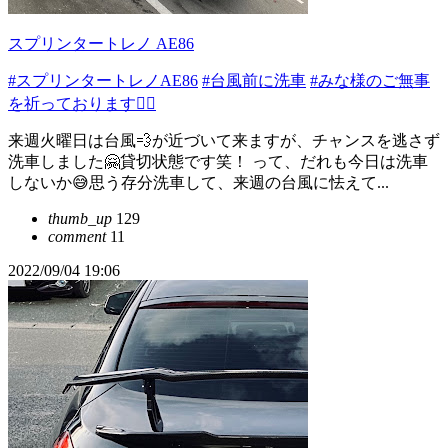
スプリンタートレノ AE86
#スプリンタートレノAE86
#台風前に洗車
#みな様のご無事
を祈っております🙇‍♂️
来週火曜日は台風💨が近づいて来ますが、チャンスを逃さず
洗車しました🤗貸切状態です笑！ って、だれも今日は洗車
しないか😅思う存分洗車して、来週の台風に怯えて...
thumb_up
129
comment
11
2022/09/04 19:06