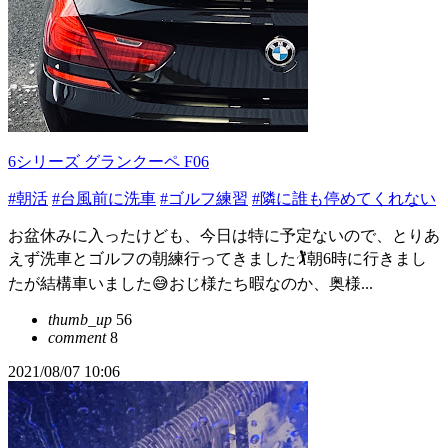
6シリーズ グランクーペ F06
#朝活
#台風前に洗車
#ゴルフ練習
#隣に誰も停めてくれない
お盆休みに入ったけども、今日は特に予定ないので、とりあ
えず洗車とゴルフの朝練行ってきました🏌️朝6時に行きまし
たが結構車いました😅おじ様たち暇なのか、奥様...
thumb_up
56
comment
8
2021/08/07 10:06