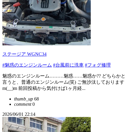
ステージア WGNC34
#魅惑のエンジンルーム
#台風前に洗車
#フォグ修理
魅惑のエンジンルーム………魅惑……魅惑か?? どちらかと
言うと、普通のエンジンルーム(笑) ご無沙汰しております
m(__)m 前回投稿から気付けば1ヶ月経...
thumb_up
68
comment
0
2026/06/01 22:14