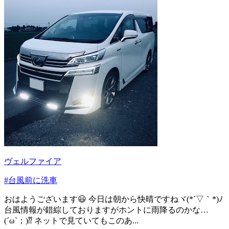
ヴェルファイア
#台風前に洗車
おはようございます😃 今日は朝から快晴ですねヾ(*´▽︎｀*)ﾉ
台風情報が錯綜しておりますがホントに雨降るのかな…
(´ω`；)⁇ ネットで見ていてもこのあ...