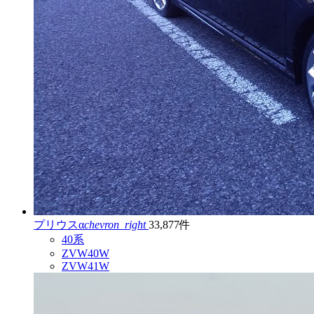
プリウスα
chevron_right
33,877件
40系
ZVW40W
ZVW41W