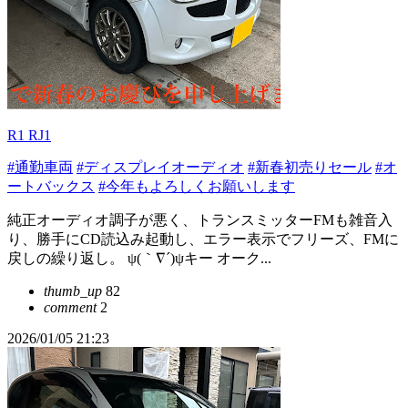
R1 RJ1
#通勤車両
#ディスプレイオーディオ
#新春初売りセール
#オ
ートバックス
#今年もよろしくお願いします
純正オーディオ調子が悪く、トランスミッターFMも雑音入
り、勝手にCD読込み起動し、エラー表示でフリーズ、FMに
戻しの繰り返し。 ψ(｀∇´)ψキー オーク...
thumb_up
82
comment
2
2026/01/05 21:23