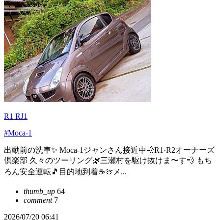
R1 RJ1
#Moca-1
出動前の洗車✨ Moca-1ジャンさん接近中💨R1·R2オーナーズ
倶楽部 久々のツーリング🌿三瀬村を駆け抜けま〜す💨 もち
ろん安全運転🎵目的地到着☕️🍈メ...
thumb_up
64
comment
7
2026/07/20 06:41