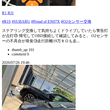
R1 RJ1
#R1S
#SUBARU
#Proud of EN07X
#O2センサー交換
ステアリング交換して気持ちよくドライブしていたら警告灯
が点灯😓 帰宅してOBD接続して確認してみると。 O2センサ
ーの不具合が発覚🧐走行距離19万キロも走...
thumb_up
101
comment
0
2026/07/26 19:46