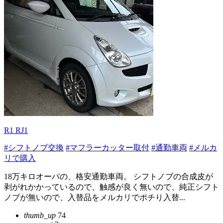
R1 RJ1
#シフトノブ交換
#マフラーカッター取付
#通勤車両
#メルカ
リで購入
18万キロオーバの、格安通勤車両。 シフトノブの合成皮が
剥がれかかっているので、触感が良く無いので、純正シフト
ノブが無いので、入替品をメルカリでポチり入替...
thumb_up
74