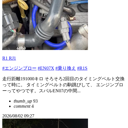
R1 RJ1
#エンジンブロー
#EN07X
#乗り換え
#R1S
走行距離191000キロ そろそろ2回目のタイミングベルト交換
って時に。 タイミングベルトの駒跳びして、 エンジンブロ
ーってやつです。スバルEN07の中間...
thumb_up
93
comment
4
2026/08/02 09:27