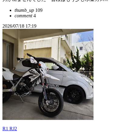
thumb_up
109
comment
4
2026/07/18 17:19
R1 RJ2