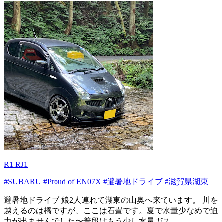
R1 RJ1
#SUBARU
#Proud of EN07X
#避暑地ドライブ
#滋賀県湖東
避暑地ドライブ 娘2人連れて湖東の山奥へ来ています。 川を
越えるのは橋ですが、ここは石畳です。夏で水量少なめで迫
力が出ませんでした〜普段はもう少し水量ガス...