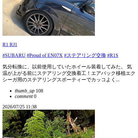
R1 RJ1
#SUBARU
#Proud of EN07X
#ステアリング交換
#R1S
気分転換に、以前使用していたホイール装着してみた。 気
温が上がる前にステアリング交換着工！エアバック移植エク
シーガ用のステアリングスポーティーでカッコよく...
thumb_up
108
comment
0
2026/07/25 11:38