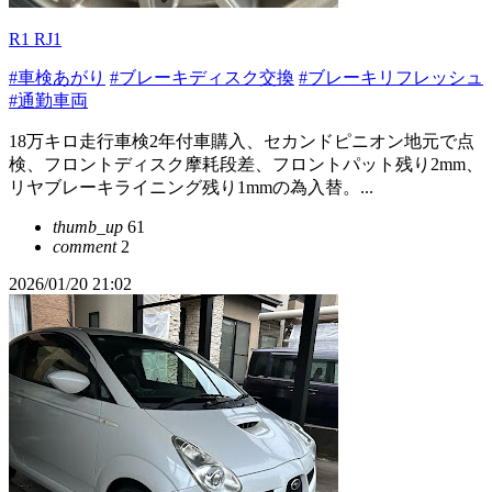
R1 RJ1
#車検あがり
#ブレーキディスク交換
#ブレーキリフレッシュ
#通勤車両
18万キロ走行車検2年付車購入、セカンドピニオン地元で点
検、フロントディスク摩耗段差、フロントパット残り2mm、
リヤブレーキライニング残り1mmの為入替。...
thumb_up
61
comment
2
2026/01/20 21:02