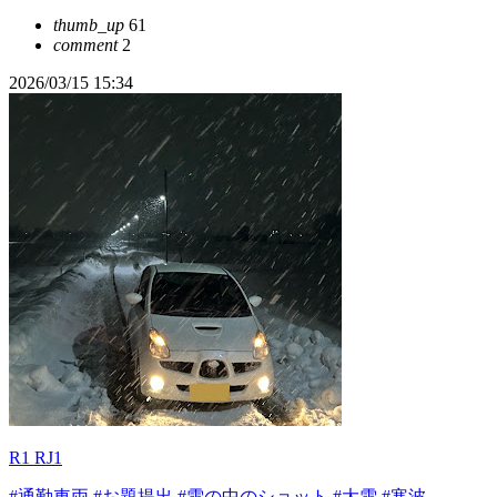
thumb_up
61
comment
2
2026/03/15 15:34
R1 RJ1
#通勤車両
#お題提出
#雪の中のショット
#大雪
#寒波