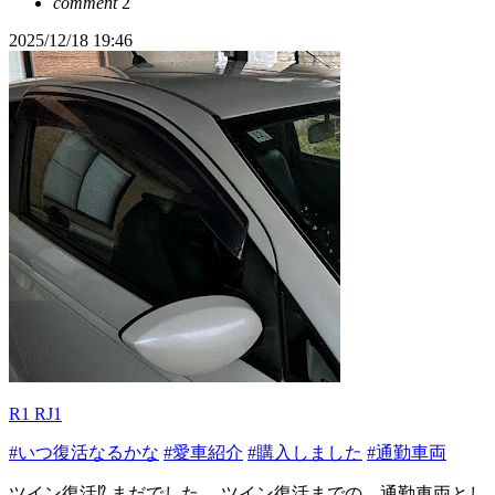
comment
2
2025/12/18 19:46
R1 RJ1
#いつ復活なるかな
#愛車紹介
#購入しました
#通勤車両
ツイン復活⁉︎ まだでした。 ツイン復活までの、通勤車両とし