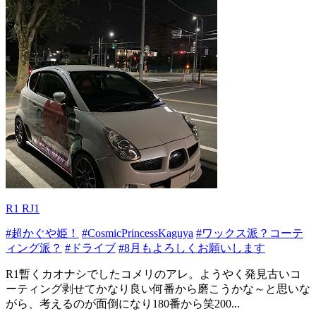
R1 RJ1
#超かぐや姫！
#CosmicPrincessKaguya
#ワックス派？コーテ
ィング派？
#ドライブ
#8月もよろしくお願いします
R1暫くカオナシでしたコメリのアレ。ようやく発見古いコ
ーティング剥せてかなり良い何番から磨こうかな～と思いな
がら、考えるのが面倒になり180番から笑200...