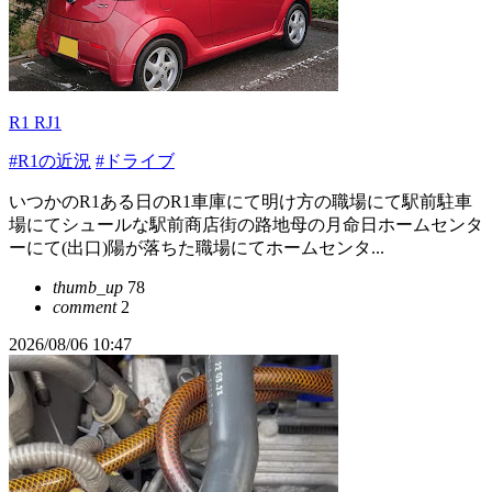
R1 RJ1
#R1の近況
#ドライブ
いつかのR1ある日のR1車庫にて明け方の職場にて駅前駐車
場にてシュールな駅前商店街の路地母の月命日ホームセンタ
ーにて(出口)陽が落ちた職場にてホームセンタ...
thumb_up
78
comment
2
2026/08/06 10:47