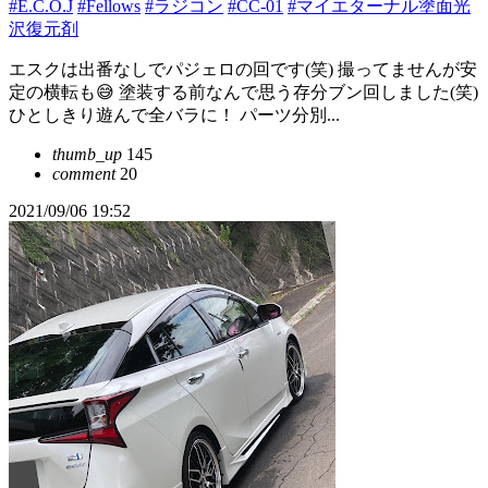
#E.C.O.J
#Fellows
#ラジコン
#CC-01
#マイエターナル塗面光
沢復元剤
エスクは出番なしでパジェロの回です(笑) 撮ってませんが安
定の横転も😅 塗装する前なんで思う存分ブン回しました(笑)
ひとしきり遊んで全バラに！ パーツ分別...
thumb_up
145
comment
20
2021/09/06 19:52