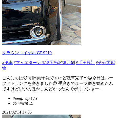
クラウンロイヤル GRS210
#洗車
#マイエターナル塗面光沢復元剤
#【王冠】
#弐壱零冠
會
こんにちは😄 明日雨予報ですけど洗車完了〜😁今日はルー
フとトランクを磨きました😊 手磨きでルーフ磨き始めたん
ですけど思いのほかしんどかったんでポリッシャー...
thumb_up
175
comment
15
2021/02/14 17:56