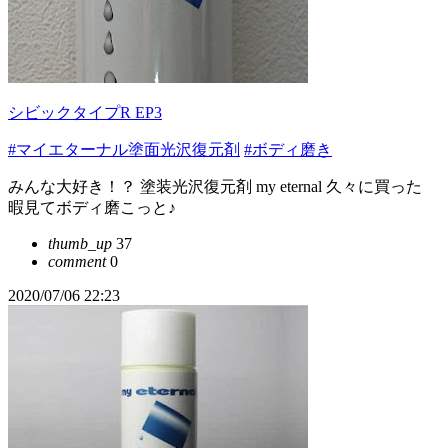
シビックタイプR EP3
#マイエターナル塗面光沢復元剤
#ボディ磨き
みんな大好き！？ 塗装光沢復元剤 my eternal 久々に買った
暇見てボディ磨こっと♪
thumb_up
37
comment
0
2020/07/06 22:23