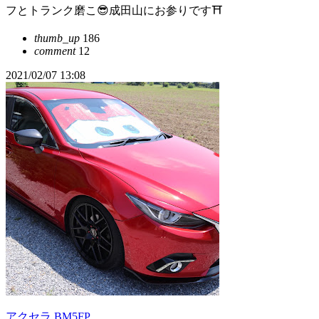
フとトランク磨こ😎成田山にお参りです⛩
thumb_up
186
comment
12
2021/02/07 13:08
アクセラ BM5FP