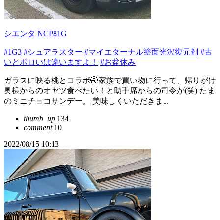
シエンタ NCP81G
#1G3
#シュアラスター
#マイエターナル塗面光沢復元剤
#古
いとボロいは違いますよ！
#お盆休み
ガラスに映る桃とコラボ🤭家族で買い物に行って、帰りがけ
奥様からのオヤツ食べたい！と助手席からの司令が(笑) たま
のミニチョコサンデー。 美味しくいただきま...
thumb_up
134
comment
10
2022/08/15 10:13