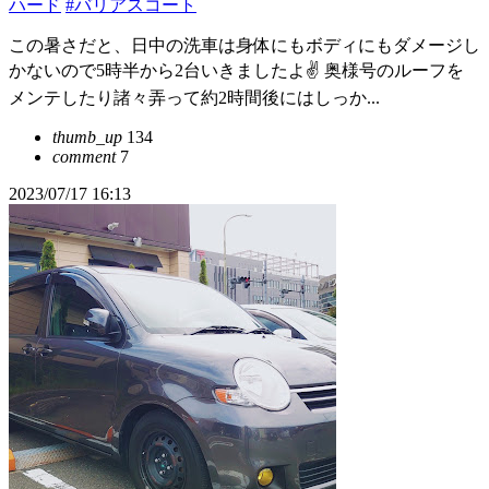
ハード
#バリアスコート
この暑さだと、日中の洗車は身体にもボディにもダメージし
かないので5時半から2台いきましたよ✌️ 奥様号のルーフを
メンテしたり諸々弄って約2時間後にはしっか...
thumb_up
134
comment
7
2023/07/17 16:13