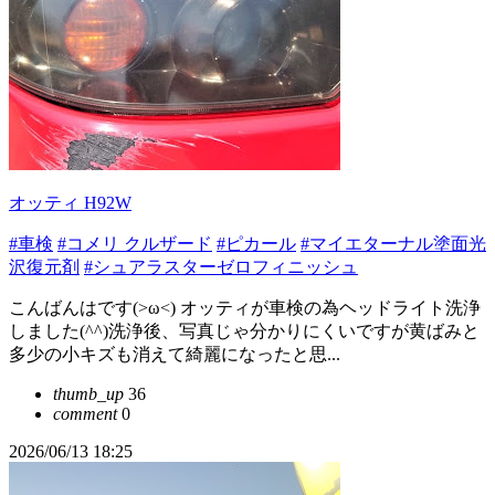
オッティ H92W
#車検
#コメリ クルザード
#ピカール
#マイエターナル塗面光
沢復元剤
#シュアラスターゼロフィニッシュ
こんばんはです(>ω<) オッティが車検の為ヘッドライト洗浄
しました(^^)洗浄後、写真じゃ分かりにくいですが黄ばみと
多少の小キズも消えて綺麗になったと思...
thumb_up
36
comment
0
2026/06/13 18:25