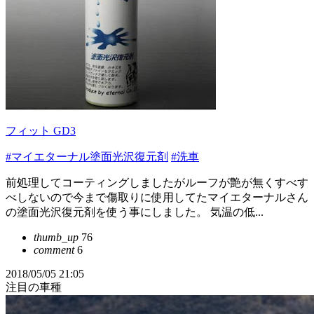
フィット GD3
#マイエターナル塗面光沢復元剤
#洗車
前処理してコーティングしましたがルーフが艶が無くすべす
べしないので今まで傷取りに使用してたマイエターナルさん
の塗面光沢復元剤を使う事にしました。 気温の低...
thumb_up
76
comment
6
2018/05/05 21:05
注目の車種