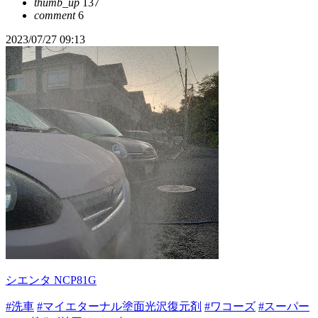
thumb_up
137
comment
6
2023/07/27 09:13
シエンタ NCP81G
#洗車
#マイエターナル塗面光沢復元剤
#ワコーズ
#スーパー