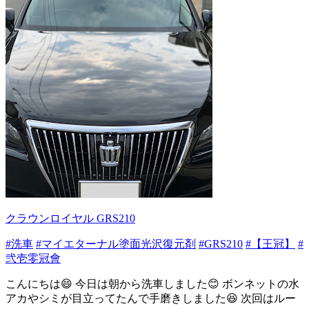
クラウンロイヤル GRS210
#洗車
#マイエターナル塗面光沢復元剤
#GRS210
#【王冠】
#
弐壱零冠會
こんにちは😄 今日は朝から洗車しました😊 ボンネットの水
アカやシミが目立ってたんで手磨きしました😆 次回はルー