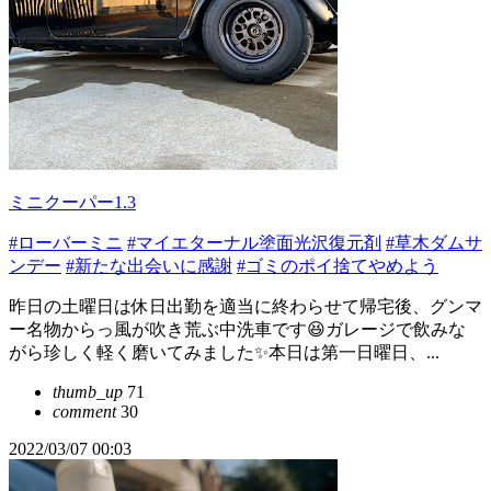
ミニクーパー1.3
#ローバーミニ
#マイエターナル塗面光沢復元剤
#草木ダムサ
ンデー
#新たな出会いに感謝
#ゴミのポイ捨てやめよう
昨日の土曜日は休日出勤を適当に終わらせて帰宅後、グンマ
ー名物からっ風が吹き荒ぶ中洗車です😆ガレージで飲みな
がら珍しく軽く磨いてみました✨本日は第一日曜日、...
thumb_up
71
comment
30
2022/03/07 00:03