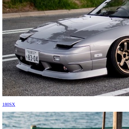
180SX