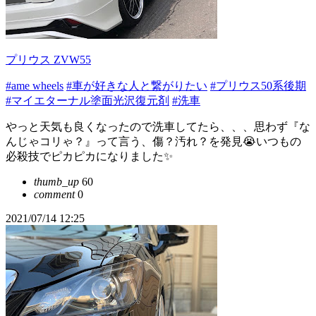
プリウス ZVW55
#ame wheels
#車が好きな人と繋がりたい
#プリウス50系後期
#マイエターナル塗面光沢復元剤
#洗車
やっと天気も良くなったので洗車してたら、、、思わず『な
んじゃコリゃ？』って言う、傷？汚れ？を発見😭いつもの
必殺技でピカピカになりました✨
thumb_up
60
comment
0
2021/07/14 12:25