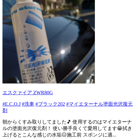
エスクァイア ZWR80G
#E.C.O.J
#洗車
#ブラック202
#マイエターナル塗面光沢復元
剤
朝からくすみ取りしてました🎵 使用するのはマイエターナ
ルの塗面光沢復元剤！ 使い勝手良くて愛用してます😁拭き
上げるとこんな感じの水垢😑施工前 スポンジに適...