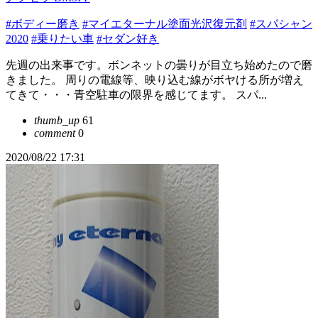
#ボディー磨き
#マイエターナル塗面光沢復元剤
#スパシャン
2020
#乗りたい車
#セダン好き
先週の出来事です。ボンネットの曇りが目立ち始めたので磨
きました。 周りの電線等、映り込む線がボヤける所が増え
てきて・・・青空駐車の限界を感じてます。 スパ...
thumb_up
61
comment
0
2020/08/22 17:31