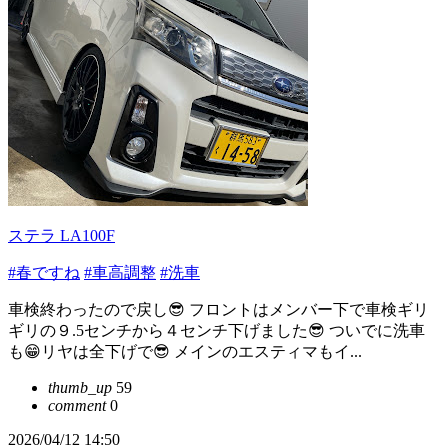
ステラ LA100F
#春ですね
#車高調整
#洗車
車検終わったので戻し😎 フロントはメンバー下で車検ギリ
ギリの９.5センチから４センチ下げました😎 ついでに洗車
も😁リヤは全下げで😎 メインのエスティマもイ...
thumb_up
59
comment
0
2026/04/12 14:50