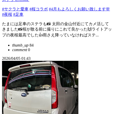
#サクラと愛車
#桜コラボ
#4月もよろしくお願い致します🌸
#夜桜
#足車
たまには足車のステラも📸 太田の金山付近にてカメ活して
きました📸桜が散る前に撮りにこれて良かった🙌ライトアッ
プの夜桜最高でした👍雨さえ降っていなければステ...
thumb_up
84
comment
0
2026/04/05 01:43