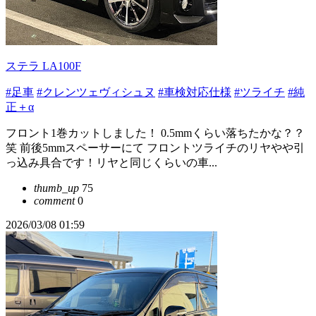
ステラ LA100F
#足車
#クレンツェヴィシュヌ
#車検対応仕様
#ツライチ
#純
正＋α
フロント1巻カットしました！ 0.5mmくらい落ちたかな？？
笑 前後5mmスペーサーにて フロントツライチのリヤやや引
っ込み具合です！リヤと同じくらいの車...
thumb_up
75
comment
0
2026/03/08 01:59