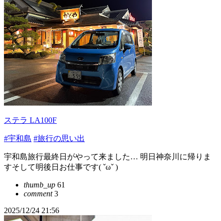
ステラ LA100F
#宇和島
#旅行の思い出
宇和島旅行最終日がやって来ました… 明日神奈川に帰りま
すそして明後日お仕事です( ˇωˇ )
thumb_up
61
comment
3
2025/12/24 21:56