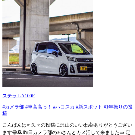
ステラ LA100F
#カメラ部
#車高高っ！
#ハコスカ
#新スポット
#1年振りの投
稿
こんばんは⭐️ 久々の投稿に沢山のいいね👍ありがとうござい
ます😆🙇 昨日カメラ部の36さんとカメ活して来ました🚗 定