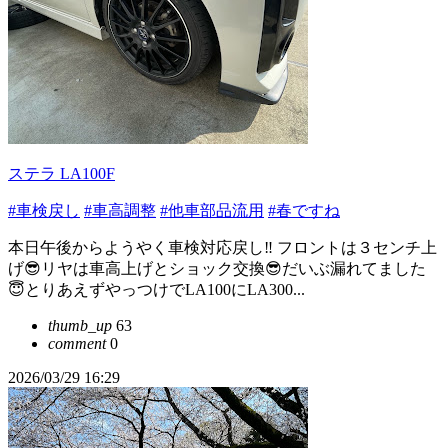
ステラ LA100F
#車検戻し
#車高調整
#他車部品流用
#春ですね
本日午後からようやく車検対応戻し‼️ フロントは３センチ上
げ😎リヤは車高上げとショック交換😎だいぶ漏れてました
😇とりあえずやっつけでLA100にLA300...
thumb_up
63
comment
0
2026/03/29 16:29