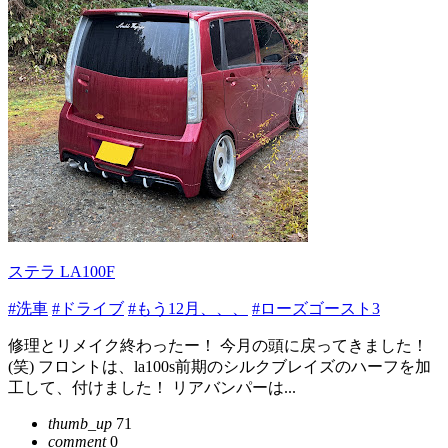
ステラ LA100F
#洗車
#ドライブ
#もう12月、、、
#ローズゴースト3
修理とリメイク終わったー！ 今月の頭に戻ってきました！
(笑) フロントは、la100s前期のシルクブレイズのハーフを加
工して、付けました！ リアバンパーは...
thumb_up
71
comment
0