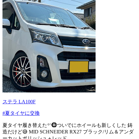
ステラ LA100F
#夏タイヤに交換
夏タイヤ履き替えた꙳◝🛞ついでにホイールも新しくした 鋳
造だけど😅 MID SCHNEIDER RX27 ブラック/リム＆アンダ
ーカットポリッシュ＋レッド...