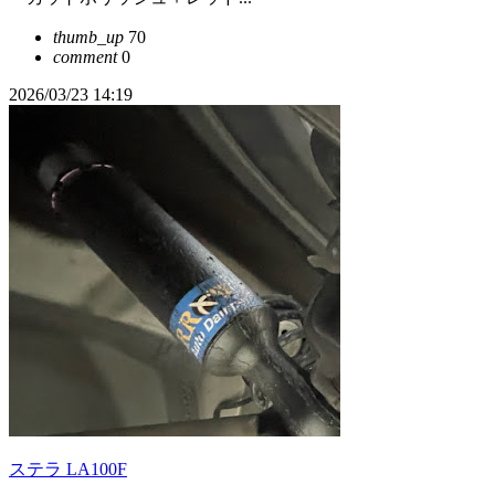
thumb_up
70
comment
0
2026/03/23 14:19
ステラ LA100F