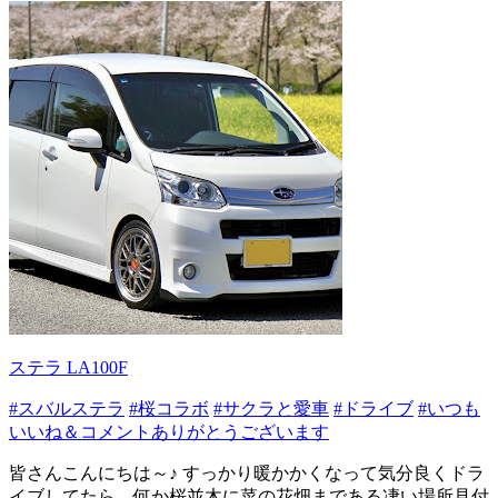
ステラ LA100F
#スバルステラ
#桜コラボ
#サクラと愛車
#ドライブ
#いつも
いいね＆コメントありがとうございます
皆さんこんにちは～♪ すっかり暖かかくなって気分良くドラ
イブしてたら、何か桜並木に菜の花畑まである凄い場所見付