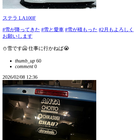
ステラ LA100F
#雪が降ってきた
#雪と愛車
#雪が積もった
#2月もよろしく
お願いします
⛄️雪です🥶 仕事に行かねば😭
thumb_up
60
comment
0
2026/02/08 12:36