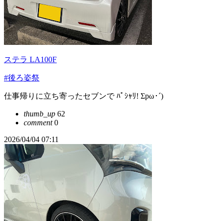
ステラ LA100F
#後ろ姿祭
仕事帰りに立ち寄ったセブンで ﾊﾟｼｬﾘ! Σpω･´)
thumb_up
62
comment
0
2026/04/04 07:11