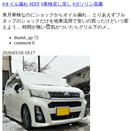
#オイル漏れ
#DIY
#車検戻し戻し
#ガソリン高騰
来月車検なのにショックからオイル漏れ… とりあえずフル
タップのショックだけを他車流用で安いの買ったけどいつ変
えよう… 時間が無い😇気がついたらグリル下のメ...
thumb_up
72
comment
0
2026/03/18 19:17