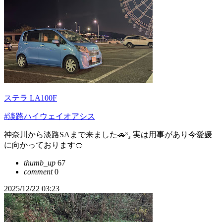
ステラ LA100F
#淡路ハイウェイオアシス
神奈川から淡路SAまで来ました🚗³₃ 実は用事があり今愛媛
に向かっております🍊
thumb_up
67
comment
0
2025/12/22 03:23