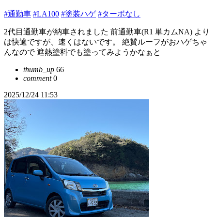
#通勤車
#LA100
#塗装ハゲ
#ターボなし
2代目通勤車が納車されました 前通勤車(R1 単カムNA) より
は快適ですが、速くはないです。 絶賛ルーフがおハゲちゃ
んなので 遮熱塗料でも塗ってみようかなぁと
thumb_up
66
comment
0
2025/12/24 11:53