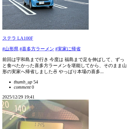
ステラ LA100F
#山形県
#喜多方ラーメン
#実家に帰省
前回は宇和島まで行き 今度は 福島まで足を伸ばして、ずっ
と食べたかった喜多方ラーメンを堪能してから、そのまま山
形の実家へ帰省しました🍜 やっぱり本場の喜多...
thumb_up
54
comment
0
2025/12/29 19:41