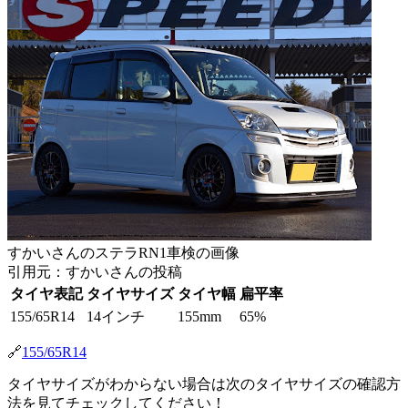
すかいさんのステラRN1車検の画像
引用元：すかいさんの投稿
タイヤ表記
タイヤサイズ
タイヤ幅
扁平率
155/65R14
14インチ
155mm
65%
🔗
155/65R14
タイヤサイズがわからない場合は次のタイヤサイズの確認方
法を見てチェックしてください！