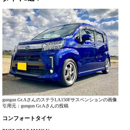
gungun Gr.AさんのステラLA150Fサスペンションの画像
引用元：gungun Gr.Aさんの投稿
コンフォートタイヤ