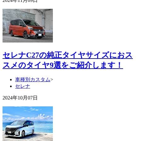
2024年11月09日
セレナC27の純正タイヤサイズにおス
スメのタイヤ9選をご紹介します！
車種別カスタム
>
セレナ
2024年10月07日