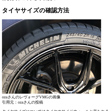
タイヤサイズの確認方法
ozaさんのレヴォーグVMGの画像
引用元：ozaさんの投稿