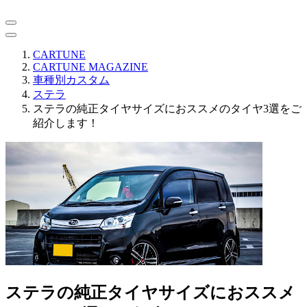
CARTUNE
CARTUNE MAGAZINE
車種別カスタム
ステラ
ステラの純正タイヤサイズにおススメのタイヤ3選をご
紹介します！
ステラの純正タイヤサイズにおススメ