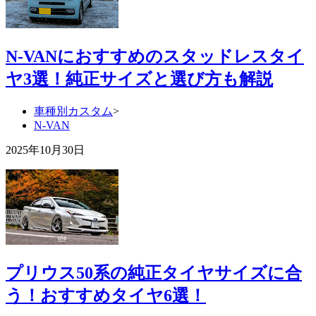
N-VANにおすすめのスタッドレスタイ
ヤ3選！純正サイズと選び方も解説
車種別カスタム
>
N-VAN
2025年10月30日
プリウス50系の純正タイヤサイズに合
う！おすすめタイヤ6選！