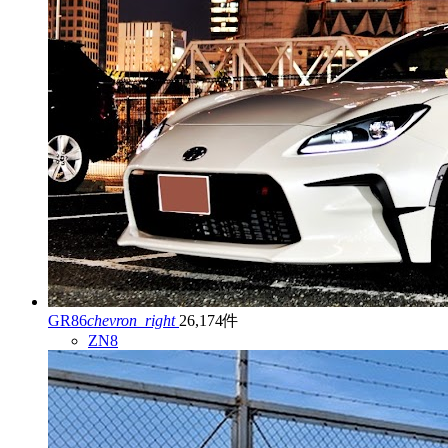
GR86
chevron_right
26,174件
ZN8