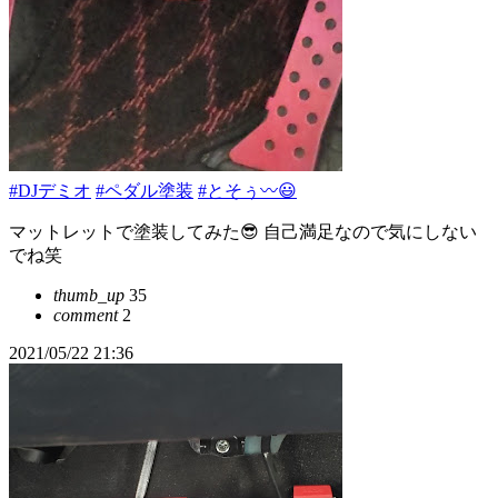
#DJデミオ
#ペダル塗装
#とそぅ〰️😃
マットレットで塗装してみた😎 自己満足なので気にしない
でね笑
thumb_up
35
comment
2
2021/05/22 21:36