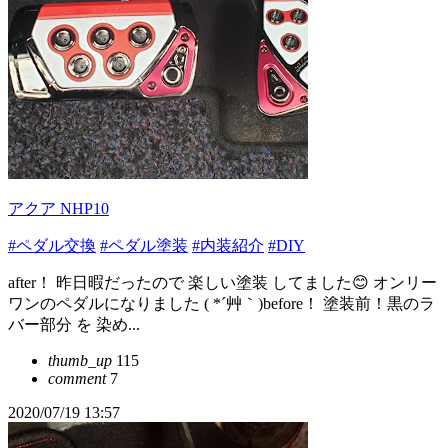
アクア NHP10
#ペダル交換
#ペダル塗装
#内装紹介
#DIY
after！ 昨日暇だったので 楽しい塗装 してました😊 オンリー
ワンのペダルになりました ( *´艸｀)before！ 塗装前！黒のラ
バー部分 を 染め...
thumb_up
115
comment
7
2020/07/19 13:57