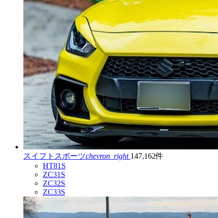
スイフトスポーツ
chevron_right
147,162件
HT81S
ZC31S
ZC32S
ZC33S