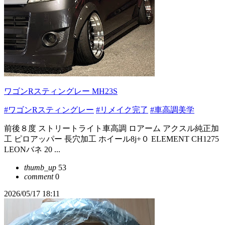
ワゴンRスティングレー MH23S
#ワゴンRスティングレー
#リメイク完了
#車高調美学
前後８度 ストリートライト車高調 ロアーム アクスル純正加
工 ピロアッパー 長穴加工 ホイール8j+０ ELEMENT CH1275
LEONバネ 20 ...
thumb_up
53
comment
0
2026/05/17 18:11