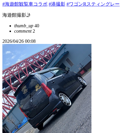
#海遊館観覧車コラボ
#港撮影
#ワゴンRスティングレー
海遊館撮影🤳
thumb_up
40
comment
2
2026/04/26 00:08