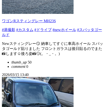
ワゴンRスティングレー MH23S
#港撮影
#カスタム
#ドライブ
#newホイール
#スパッタゴー
ルド
Newスティングレー😏 納車してすぐに車高ホイール スパッ
タゴールド貼りました フロントガラスは後日貼るのでまた
📸します☺後ろ姿📸😏(。・_・。)
thumb_up
50
comment
0
2026/03/15 13:40