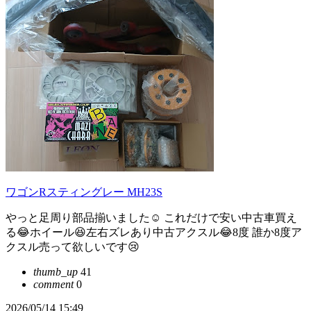
ワゴンRスティングレー MH23S
やっと足周り部品揃いました☺ これだけで安い中古車買え
る😂ホイール😆左右ズレあり中古アクスル😂8度 誰か8度ア
クスル売って欲しいです😢
thumb_up
41
comment
0
2026/05/14 15:49