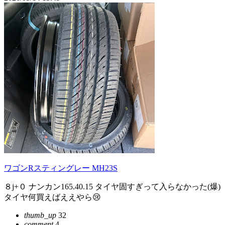
ワゴンRスティングレー MH23S
８j+０ ナンカン165.40.15 タイヤ固すぎって入らなかった(爆)
タイヤ何買えばええやら😢
thumb_up
32
comment
4