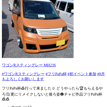
ワゴンRスティングレー MH23S
#ワゴンRスティングレー
#フリPaPa杯
#初イベント参加
#8月
もよろしくお願いします
フリPaPa杯🎪行って来ました☺ どうやったら🏆もらえるや
ろ🤔 更にリメイクしないと後ろ姿🎃チャピ作品フリPaPa杯
🎪🎪