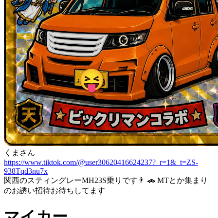
くまさん
https://www.tiktok.com/@user30620416624237?_r=1&_t=ZS-
938Tqd3nu7x
関西のスティングレーMH23S乗りです👨 🚗 MTとか集まり
のお誘い招待お待ちしてます
マイカー