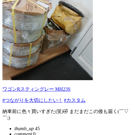
ワゴンRスティングレー MH23S
#つながりを大切にしたい！
#カスタム
納車前に色々買いすぎた(笑)🤣 まだまだこの後も届く(￣▽
￣;)
thumb_up
45
comment
0