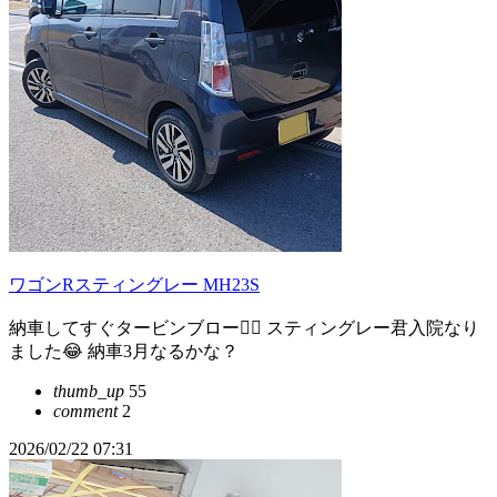
ワゴンRスティングレー MH23S
納車してすぐタービンブロー🤦‍♂️ スティングレー君入院なり
ました😂 納車3月なるかな？
thumb_up
55
comment
2
2026/02/22 07:31