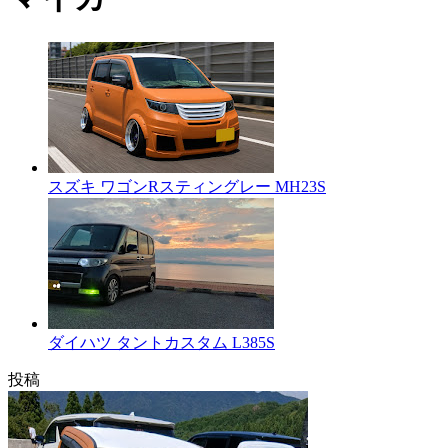
スズキ ワゴンRスティングレー MH23S
ダイハツ タントカスタム L385S
投稿