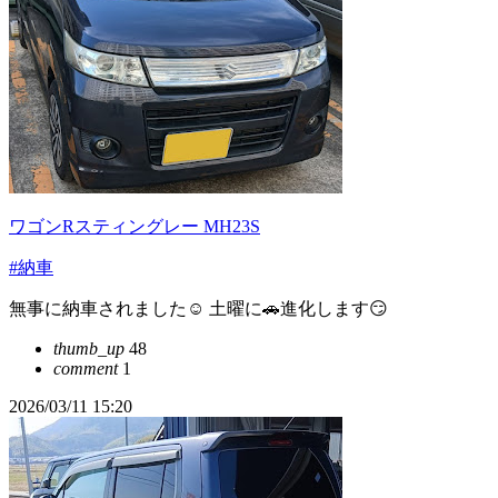
ワゴンRスティングレー MH23S
#納車
無事に納車されました☺ 土曜に🚗進化します😏
thumb_up
48
comment
1
2026/03/11 15:20