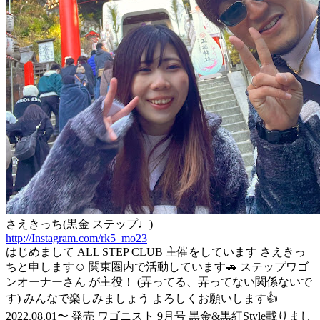
さえきっち(黒金 ステップ♩)
http://Instagram.com/rk5_mo23
はじめまして ALL STEP CLUB 主催をしています さえきっ
ちと申します☺️ 関東圏内で活動しています🚗 ステップワゴ
ンオーナーさん が主役！ (弄ってる、弄ってない関係ないで
す) みんなで楽しみましょう よろしくお願いします👍
2022.08.01〜 発売 ワゴニスト 9月号 黒金&黒紅Style載りまし