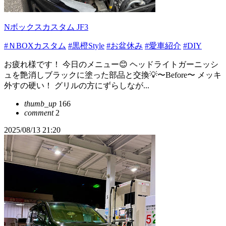
Nボックスカスタム JF3
#ＮBOXカスタム
#黒橙Style
#お盆休み
#愛車紹介
#DIY
お疲れ様です！ 今日のメニュー😊 ヘッドライトガーニッシ
ュを艶消しブラックに塗った部品と交換💡〜Before〜 メッキ
外すの硬い！ グリルの方にずらしなが...
thumb_up
166
comment
2
2025/08/13 21:20