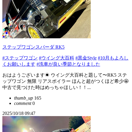
ステップワゴンスパーダ RK5
#ステップワゴン
#ウイング大百科
#黒金Style
#10月もよろし
くお願いします
#洗車が良い季節となりました
おはようございます☀ ウイング大百科と題して〜RK5 ステ
ップワゴン 無限 リアスポイラー ほんと超がつくほど希少🤩
中古で見つけた時はめっちゃほしい！！...
thumb_up
165
comment
0
2025/10/18 09:47