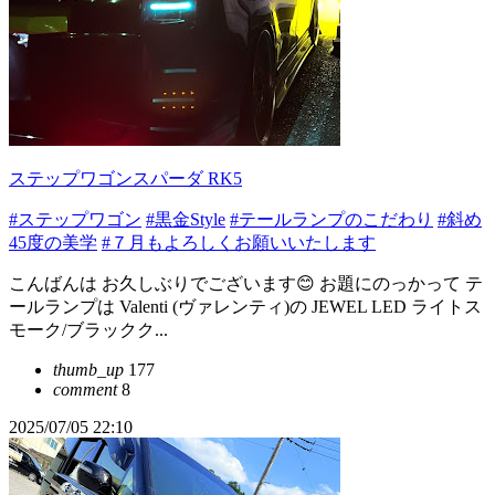
ステップワゴンスパーダ RK5
#ステップワゴン
#黒金Style
#テールランプのこだわり
#斜め
45度の美学
#７月もよろしくお願いいたします
こんばんは お久しぶりでございます😊 お題にのっかって テ
ールランプは Valenti (ヴァレンティ)の JEWEL LED ライトス
モーク/ブラックク...
thumb_up
177
comment
8
2025/07/05 22:10