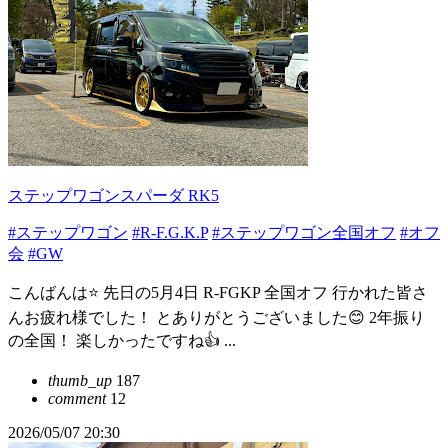
ステップワゴンスパーダ RK5
#ステップワゴン
#R-F.G.K.P
#ステップワゴン全国オフ
#オフ
会
#GW
こんばんは⭐️ 先日の5月4日 R-FGKP 全国オフ 行かれた皆さ
んお疲れ様でした！ とありがとうございました😊 2年振り
の全国！ 楽しかったですね👍 ...
thumb_up
187
comment
12
2026/05/07 20:30