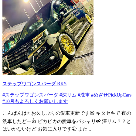
ステップワゴンスパーダ RK5
#ステップワゴンスパーダ
#深リム
#洗車
#めざせPickUpCars
#10月もよろしくお願いします
こんばんは⭐️ お久しぶりの愛車更新です😆 キタセキで 夜の
洗車したどー👍 ピカピカの愛車をパシャリ📸 深リム？？と
はいかないけど お気に入りです🤩 また...