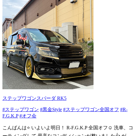
ステップワゴンスパーダ RK5
#ステップワゴン
#黒金Style
#ステップワゴン全国オフ
#R-
F.G.K.P
#オフ会
こんばんは⭐️ いよいよ明日！ R-F.G.K.P 全国オフ☺️ 洗車、コ
ーティングして 最高なコンディションが整いました👍 が…