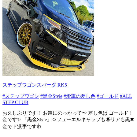
ステップワゴンスパーダ RK5
#ステップワゴン
#黒金Style
#愛車の差し色
#ゴールド
#ALL
STEP CLUB
お久しぶりです！ お題にのっかって〜 差し色は ゴールド！
金です✨ 「黒金Style」☺️フューエルキャップも🤩リアも黒✖︎
金でド派手です👍