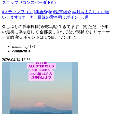
ステップワゴンスパーダ RK5
#ステップワゴン
#黒金Style
#愛車紹介
#4月もよろしくお願
いします
#オーナー目線の愛車萌えポイント3選
久しぶりの愛車投稿(過去写真) 生きてます！笑 ただ、今年
の最初に車検通して 全部戻しきれてない現状です！ オーナ
ー目線 萌えポイントは 1つ目、ワンオフ...
thumb_up
181
comment
4
2026/04/14 13:56