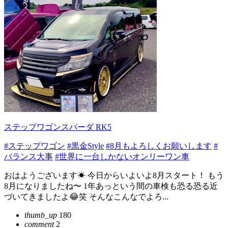
ステップワゴンスパーダ RK5
#ステップワゴン
#黒金Style
#8月もよろしくお願いします
#
バランス大事
#世界に一台しかないオンリーワン車
おはようございます☀ 今日からいよいよ8月スタート！ もう
8月になりましたね〜 1年あっという間の車検も恐る恐る近
づいてきましたよ😂笑 そんなこんなでよろ...
thumb_up
180
comment
2