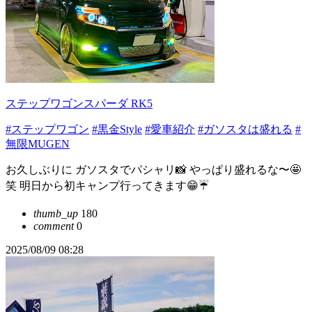
ステップワゴンスパーダ RK5
#ステップワゴン
#黒金Style
#愛車紹介
#ガソスタは盛れる
#
無限MUGEN
お久しぶりに ガソスタでパシャリ📸 やっぱり盛れるな〜🤩
笑 明日から初キャンプ行ってきます😁☔️
thumb_up
180
comment
0
2025/08/09 08:28