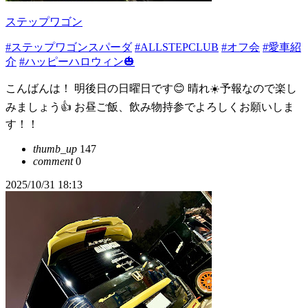
ステップワゴン
#ステップワゴンスパーダ
#ALLSTEPCLUB
#オフ会
#愛車紹
介
#ハッピーハロウィン🎃
こんばんは！ 明後日の日曜日です😊 晴れ☀️予報なので楽し
みましょう👍 お昼ご飯、飲み物持参でよろしくお願いしま
す！！
thumb_up
147
comment
0
2025/10/31 18:13