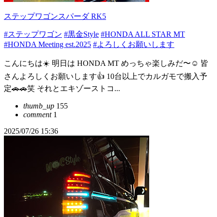
ステップワゴンスパーダ RK5
#ステップワゴン
#黒金Style
#HONDA ALL STAR MT
#HONDA Meeting est.2025
#よろしくお願いします
こんにちは☀️ 明日は HONDA MT めっちゃ楽しみだ〜☺️ 皆
さんよろしくお願いします👍 10台以上でカルガモで搬入予
定🚗🚗笑 それとエキゾーストコ...
thumb_up
155
comment
1
2025/07/26 15:36