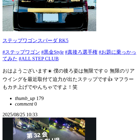
ステップワゴンスパーダ RK5
#ステップワゴン
#黒金Style
#真後ろ選手権
#お題に乗っかっ
てみた
#ALL STEP CLUB
おはようございます☀️ 僕の後ろ姿は無限です☺️ 無限のリア
ウイングを最近取付て迫力が出たステップです👍 マフラー
もカチ上げでやんちゃですよ！笑
thumb_up
179
comment
0
2025/08/25 10:33