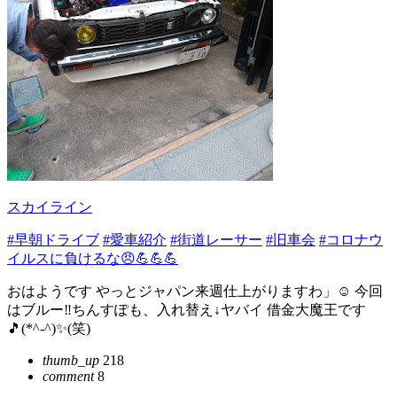
スカイライン
#早朝ドライブ
#愛車紹介
#街道レーサー
#旧車会
#コロナウ
イルスに負けるな😠💪💪💪
おはようです やっとジャパン来週仕上がりますわ」☺️ 今回
はブルー‼️ちんすぽも、入れ替え↓ヤバイ 借金大魔王です
🎵(*^-^)✨(笑)
thumb_up
218
comment
8