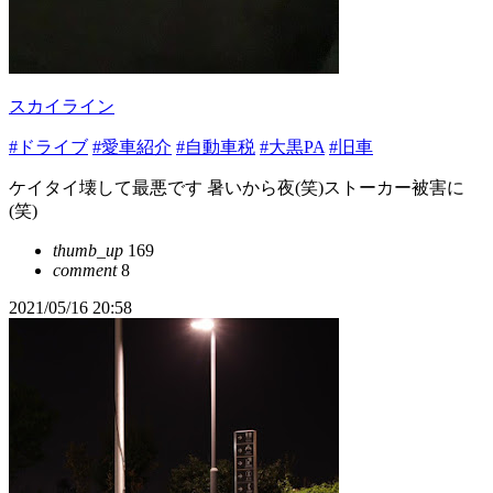
スカイライン
#ドライブ
#愛車紹介
#自動車税
#大黒PA
#旧車
ケイタイ壊して最悪です 暑いから夜(笑)ストーカー被害に
(笑)
thumb_up
169
comment
8
2021/05/16 20:58