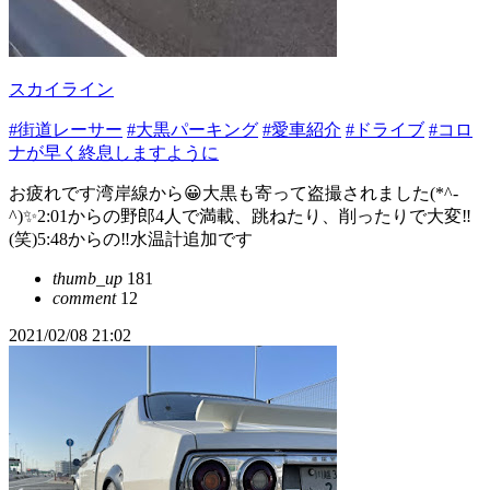
スカイライン
#街道レーサー
#大黒パーキング
#愛車紹介
#ドライブ
#コロ
ナが早く終息しますように
お疲れです湾岸線から😀大黒も寄って盗撮されました(*^-
^)✨2:01からの野郎4人で満載、跳ねたり、削ったりで大変‼️
(笑)5:48からの‼️水温計追加です
thumb_up
181
comment
12
2021/02/08 21:02