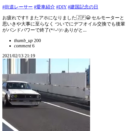
#街道レーサー
#愛車紹介
#DIY
#建国記念の日
お疲れです‼️ またアホになりました🇯🇵😭 セルモーターと
思いきや大事に至らなく ついでにデフオイル交換でも後輩
がバンドパワーで終了(*^-^)✨ありがと...
thumb_up
200
comment
6
2021/02/13 21:19