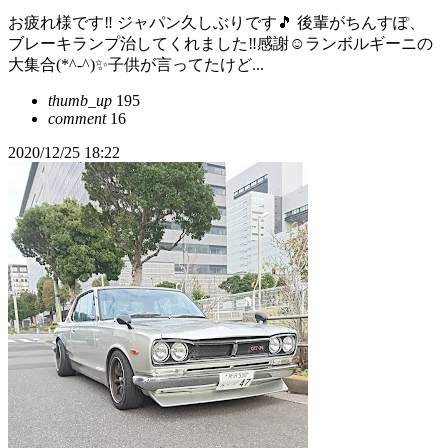
お疲れ様です‼️ ジャパン久しぶりです🎵 後輩がちんすぽ、
ブレーキランプ治してくれました‼️感謝☺️ランボルギーニの
大集合(*^-^)✨子供が言ってたけど...
thumb_up
195
comment
16
2020/12/25 18:22