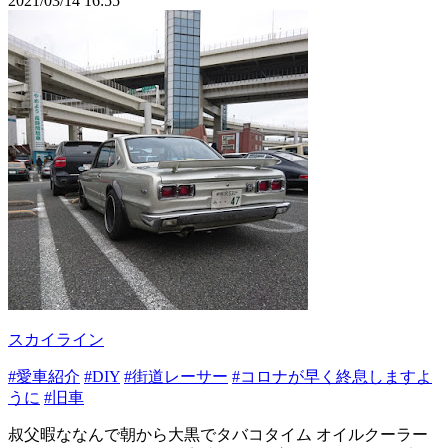
2021/03/14 16:55
スカイライン
#愛車紹介
#DIY
#街道レーサー
#コロナが早く終息しますよ
うに
#旧車
叔父暇ななんで朝から大黒でタバコタイム オイルクーラー