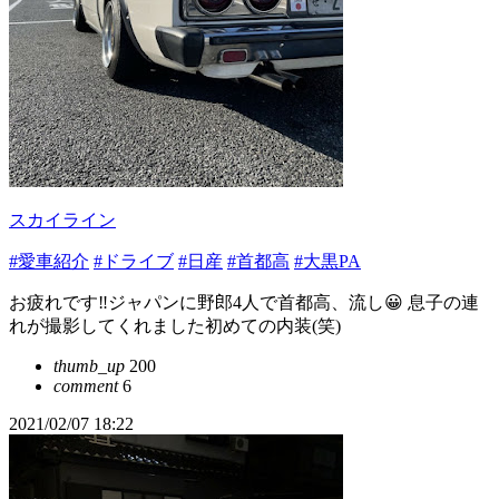
スカイライン
#愛車紹介
#ドライブ
#日産
#首都高
#大黒PA
お疲れです‼️ジャパンに野郎4人で首都高、流し😀 息子の連
れが撮影してくれました初めての内装(笑)
thumb_up
200
comment
6
2021/02/07 18:22