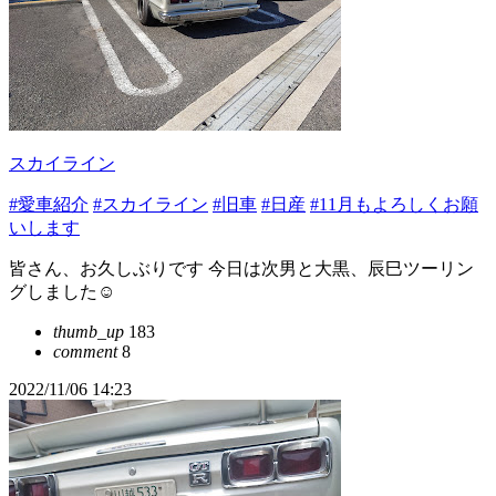
スカイライン
#愛車紹介
#スカイライン
#旧車
#日産
#11月もよろしくお願
いします
皆さん、お久しぶりです 今日は次男と大黒、辰巳ツーリン
グしました☺️
thumb_up
183
comment
8
2022/11/06 14:23