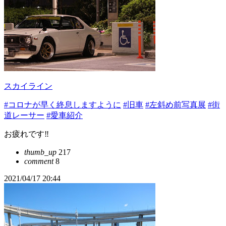
スカイライン
#コロナが早く終息しますように
#旧車
#左斜め前写真展
#街
道レーサー
#愛車紹介
お疲れです‼️
thumb_up
217
comment
8
2021/04/17 20:44