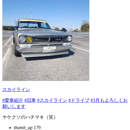
スカイライン
#愛車紹介
#旧車
#スカイライン
#ドライブ
#3月もよろしくお
願いします
ヤケクソのハチマキ（笑）
thumb_up
179