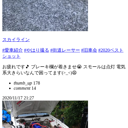
スカイライン
#愛車紹介
#やはり撮る
#街道レーサー
#旧車会
#2020ベスト
ショット
お疲れです🎵 ブレーキ欄が着きませ😭 スモールは点灯 電気
系大きらいなんで困ってます(>_<)😩
thumb_up
178
comment
14
2020/11/17 21:27