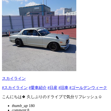
スカイライン
#スカイライン
#愛車紹介
#日産
#旧車
#ゴールデンウィーク
こんにちは🍀 久しぶりのドライブで気分リフレッシュ☺️
thumb_up
180
comment
8