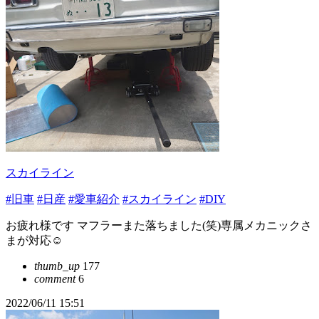
スカイライン
#旧車
#日産
#愛車紹介
#スカイライン
#DIY
お疲れ様です マフラーまた落ちました(笑)専属メカニックさ
まが対応☺️
thumb_up
177
comment
6
2022/06/11 15:51