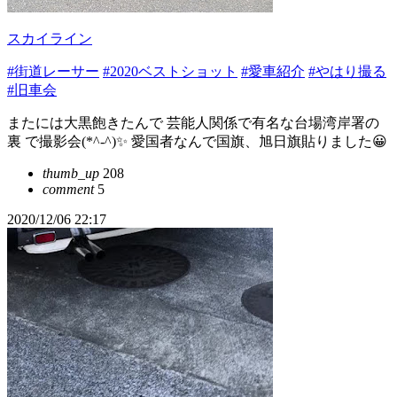
スカイライン
#街道レーサー
#2020ベストショット
#愛車紹介
#やはり撮る
#旧車会
またには大黒飽きたんで 芸能人関係で有名な台場湾岸署の
裏 で撮影会(*^-^)✨ 愛国者なんで国旗、旭日旗貼りました😀
thumb_up
208
comment
5
2020/12/06 22:17