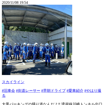
2020/11/08 19:54
スカイライン
#旧車会
#街道レーサー
#早朝ドライブ
#愛車紹介
#やはり撮
る
大黒パーキングの帰り道なんだよ‼️ 湾岸線川崎トンネル出口