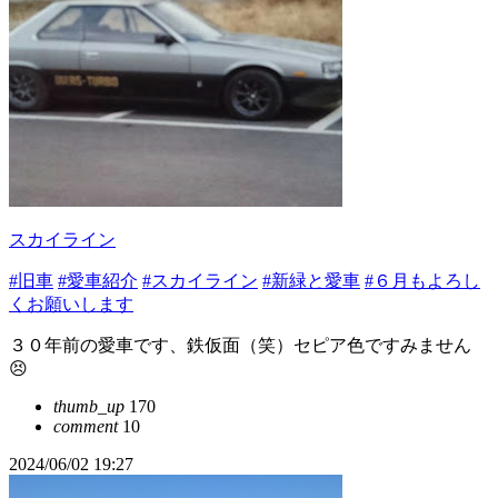
スカイライン
#旧車
#愛車紹介
#スカイライン
#新緑と愛車
#６月もよろし
くお願いします
３０年前の愛車です、鉄仮面（笑）セピア色ですみません
😣
thumb_up
170
comment
10
2024/06/02 19:27