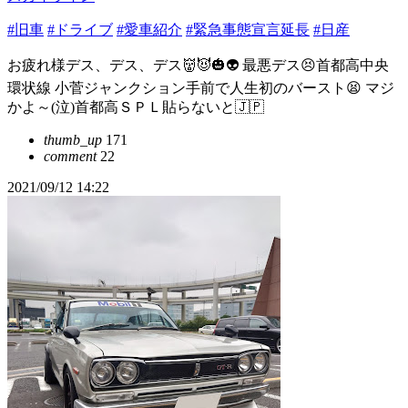
#旧車
#ドライブ
#愛車紹介
#緊急事態宣言延長
#日産
お疲れ様デス、デス、デス👹😈🎃👽 最悪デス😣首都高中央
環状線 小菅ジャンクション手前で人生初のバースト😫 マジ
かよ～(泣)首都高ＳＰＬ貼らないと🇯🇵
thumb_up
171
comment
22
2021/09/12 14:22