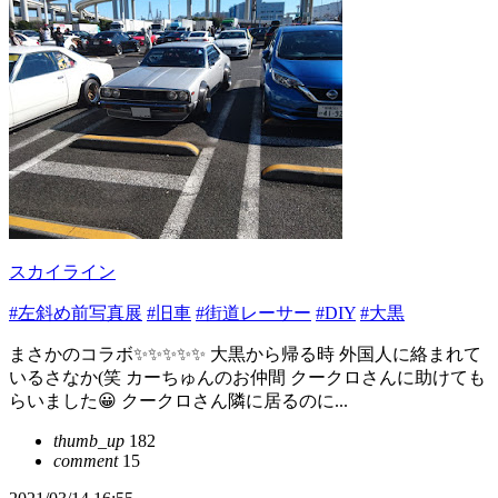
スカイライン
#左斜め前写真展
#旧車
#街道レーサー
#DIY
#大黒
まさかのコラボ✨✨✨✨✨ 大黒から帰る時 外国人に絡まれて
いるさなか(笑 カーちゅんのお仲間 クークロさんに助けても
らいました😀 クークロさん隣に居るのに...
thumb_up
182
comment
15