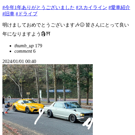
#今年1年ありがとうございました
#スカイライン
#愛車紹介
#旧車
#ドライブ
明けましておめでとうございます🎶😊 皆さんにとって良い
年になりますよう🗿⛩️
thumb_up
179
comment
6
2024/01/01 00:40