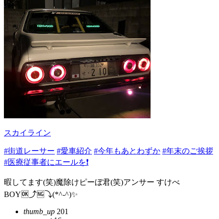
スカイライン
#街道レーサー
#愛車紹介
#今年もあとわずか
#年末のご挨拶
#医療従事者にエールを❗️
暇してます(笑)魔除けピーぼ君(笑)アンサー すけべ
BOY🆗⤴️🆖⤵️(*^-^)✨
thumb_up
201