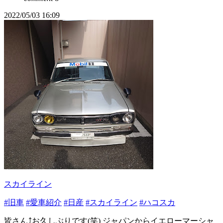
2022/05/03 16:09
スカイライン
#旧車
#愛車紹介
#日産
#スカイライン
#ハコスカ
皆さん⤴️お久しぶりです(笑) ジャパンからイエローマーシャ