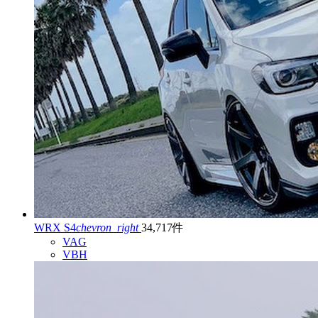
WRX S4
chevron_right
34,717件
VAG
VBH