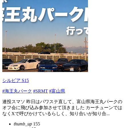
シルビア S15
#海王丸パーク
#SRMT
#富山県
連投スマソ 昨日はパワステ直して、富山県海王丸パークの
オフ会に飛び込み参加させて頂きました カーチューンでは
なくXで呼びかけているらしく、知り合いが知り合...
thumb_up
155