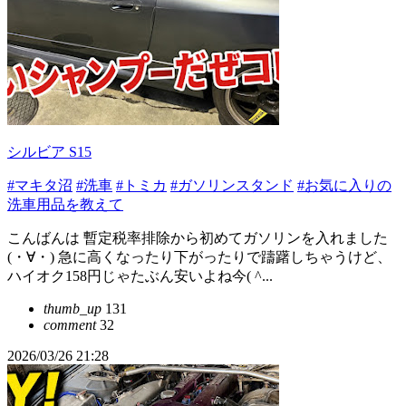
シルビア S15
#マキタ沼
#洗車
#トミカ
#ガソリンスタンド
#お気に入りの
洗車用品を教えて
こんばんは 暫定税率排除から初めてガソリンを入れました
(・∀・) 急に高くなったり下がったりで躊躇しちゃうけど、
ハイオク158円じゃたぶん安いよね今( ^...
thumb_up
131
comment
32
2026/03/26 21:28