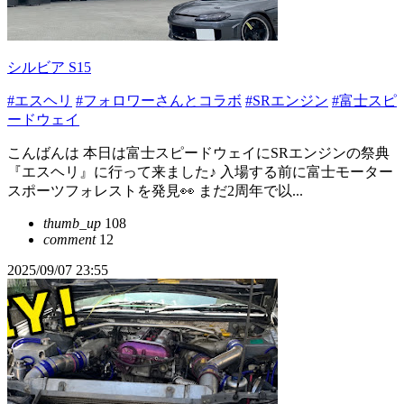
シルビア S15
#エスヘリ
#フォロワーさんとコラボ
#SRエンジン
#富士スピ
ードウェイ
こんばんは 本日は富士スピードウェイにSRエンジンの祭典
『エスヘリ』に行って来ました♪ 入場する前に富士モーター
スポーツフォレストを発見👀 まだ2周年で以...
thumb_up
108
comment
12
2025/09/07 23:55