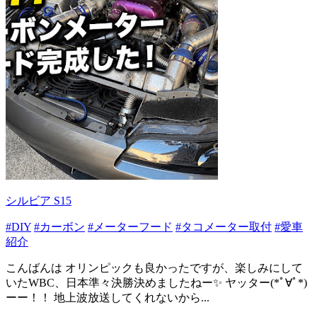
シルビア S15
#DIY
#カーボン
#メーターフード
#タコメーター取付
#愛車
紹介
こんばんは オリンピックも良かったですが、楽しみにして
いたWBC、日本準々決勝決めましたねー✨ ヤッター(*ﾟ∀ﾟ*)
ーー！！ 地上波放送してくれないから...