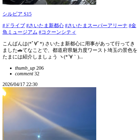
シルビア S15
#ドライブ
#さいたま新都心
#さいたまスーパーアリーナ
#金
魚ミュージアム
#コクーンシティ
こんばんは(*ﾟ∀ﾟ*) さいたま新都心に用事があって行ってき
ました🚗てなことで、都道府県魅力度ワースト埼玉の景色を
たまには紹介しましょう ヽ(*´∀｀)...
thumb_up
206
comment
32
2026/04/17 22:30