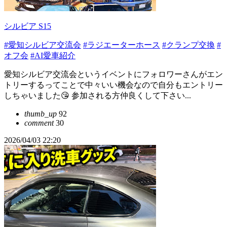
シルビア S15
#愛知シルビア交流会
#ラジエーターホース
#クランプ交換
#
オフ会
#AI愛車紹介
愛知シルビア交流会というイベントにフォロワーさんがエン
トリーするってことで中々いい機会なので自分もエントリー
しちゃいました😘 参加される方仲良くして下さい...
thumb_up
92
comment
30
2026/04/03 22:20