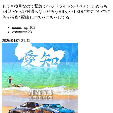
もう車検月なので緊急でヘッドライトのリペア(･･;) めっち
ゃ暗いから絶対通らないだろうHIDからLEDに変更ついでに
色々補修⭐️配線もごちゃごちゃしてる...
thumb_up
103
comment
23
2026/04/07 21:45