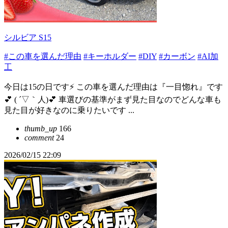
シルビア S15
#この車を選んだ理由
#キーホルダー
#DIY
#カーボン
#AI加
工
今日は15の日です⚡️ この車を選んだ理由は『一目惚れ』です
💕 ( ´▽｀人)💕 車選びの基準がまず見た目なのでどんな車も
見た目が好きなのに乗りたいです ...
thumb_up
166
comment
24
2026/02/15 22:09