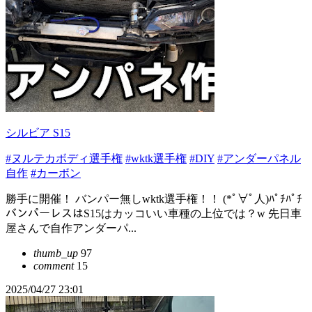
シルビア S15
#ヌルテカボディ選手権
#wktk選手権
#DIY
#アンダーパネル
自作
#カーボン
勝手に開催！ バンパー無しwktk選手権！！ (*ﾟ∀ﾟ人)ﾊﾟﾁﾊﾟﾁ
バンパーレスはS15はカッコいい車種の上位では？w 先日車
屋さんで自作アンダーパ...
thumb_up
97
comment
15
2025/04/27 23:01