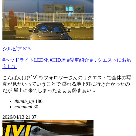
シルビア S15
#ヘッドライトLED化
#HID屋
#愛車紹介
#リクエストにお応
えして
こんばんは(*ﾟ∀ﾟ*) フォロワーさんのリクエストで全体の写
真が見たいっていうことで 盛れる地下駐に行きたかったの
だが 屋上に来てしまったぁぁぁ😱まぁい...
thumb_up
180
comment
30
2026/04/13 21:37