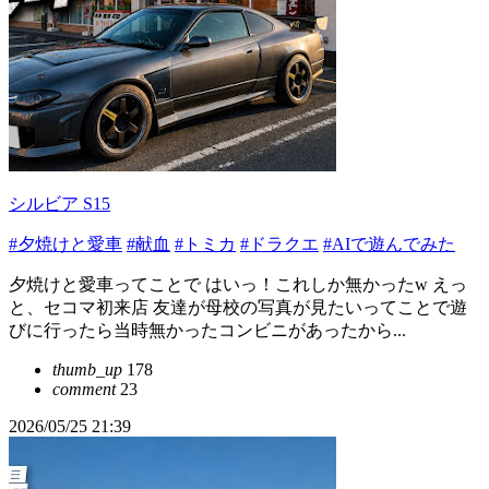
シルビア S15
#夕焼けと愛車
#献血
#トミカ
#ドラクエ
#AIで遊んでみた
夕焼けと愛車ってことで はいっ！これしか無かったw えっ
と、セコマ初来店 友達が母校の写真が見たいってことで遊
びに行ったら当時無かったコンビニがあったから...
thumb_up
178
comment
23
2026/05/25 21:39