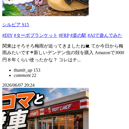
シルビア S15
#DIY
#ターボブランケット
#FRP
#道の駅
#AIで遊んでみた
関東はそろそろ梅雨が迫ってきましたね🐌 てか今日から梅
雨みたいです☂️新しいデンデン虫の殻を購入 Amazonで3000
円８年くらい使ったかな？ コレはチ...
thumb_up
153
comment
22
2026/06/07 20:24