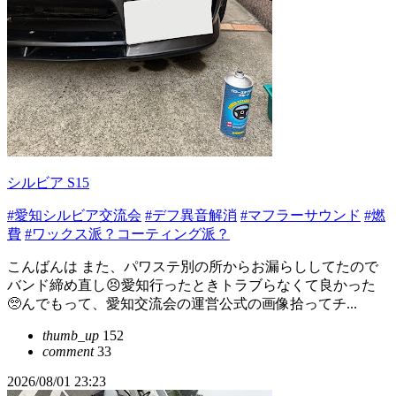
シルビア S15
#愛知シルビア交流会
#デフ異音解消
#マフラーサウンド
#燃
費
#ワックス派？コーティング派？
こんばんは また、パワステ別の所からお漏らししてたので
バンド締め直し😣愛知行ったときトラブらなくて良かった
🥺んでもって、愛知交流会の運営公式の画像拾ってチ...
thumb_up
152
comment
33
2026/08/01 23:23