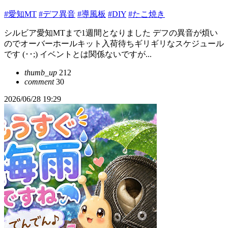
#愛知MT
#デフ異音
#導風板
#DIY
#たこ焼き
シルビア愛知MTまで1週間となりました デフの異音が煩い
のでオーバーホールキット入荷待ちギリギリなスケジュール
です (･･;) イベントとは関係ないですが...
thumb_up
212
comment
30
2026/06/28 19:29