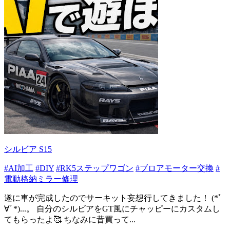
シルビア S15
#AI加工
#DIY
#RK5ステップワゴン
#ブロアモーター交換
#
電動格納ミラー修理
遂に車が完成したのでサーキット妄想行してきました！ (*ﾟ
∀ﾟ*)...。 自分のシルビアをGT風にチャッピーにカスタムし
てもらったよ🥰 ちなみに昔買って...