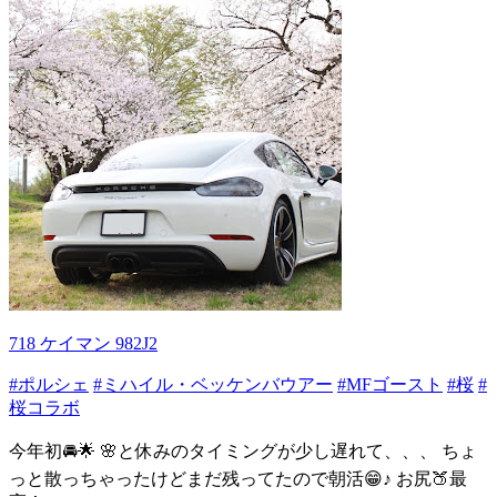
718 ケイマン 982J2
#ポルシェ
#ミハイル・ベッケンバウアー
#MFゴースト
#桜
#
桜コラボ
今年初🚘🌟 🌸と休みのタイミングが少し遅れて、、、 ちょ
っと散っちゃったけどまだ残ってたので朝活😁♪ お尻🍑最