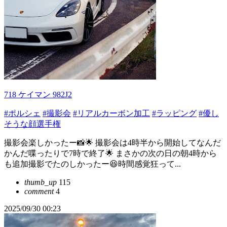
718 ケイマン 982J2
#ポルシェ
#撮影会
#リアルカーボン加工
#ラッピング
#優し
そうな顔選手権
撮影会楽しかったー📸🌟 撮影会は4時半から開始してなんだ
かんだ喋ったりで7時で終了🌟 まさかの次の日の朝4時から
も追加撮影でたのしかったー😆時間感覚狂って...
thumb_up
115
comment
4
2025/09/30 00:23