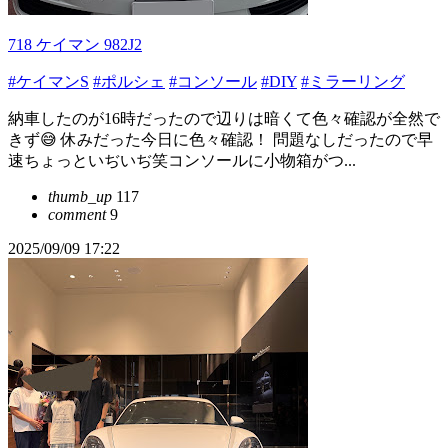
718 ケイマン 982J2
#ケイマンS
#ポルシェ
#コンソール
#DIY
#ミラーリング
納車したのが16時だったので辺りは暗くて色々確認が全然で
きず😅 休みだった今日に色々確認！ 問題なしだったので早
速ちょっといぢいぢ笑コンソールに小物箱がつ...
thumb_up
117
comment
9
2025/09/09 17:22