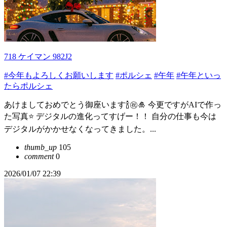
718 ケイマン 982J2
#今年もよろしくお願いします
#ポルシェ
#午年
#午年といっ
たらポルシェ
あけましておめでとう御座います🍾㊗️🎍 今更ですがAIで作っ
た写真⭐️ デジタルの進化ってすげー！！ 自分の仕事も今は
デジタルがかかせなくなってきました。...
thumb_up
105
comment
0
2026/01/07 22:39