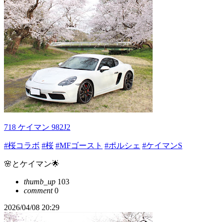
718 ケイマン 982J2
#桜コラボ
#桜
#MFゴースト
#ポルシェ
#ケイマンS
🌸とケイマン🌟
thumb_up
103
comment
0
2026/04/08 20:29