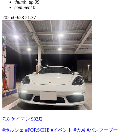
thumb_up
99
comment
0
2025/09/28 21:37
718 ケイマン 982J2
#ポルシェ
#PORSCHE
#イベント
#大凧
#バンブーブー