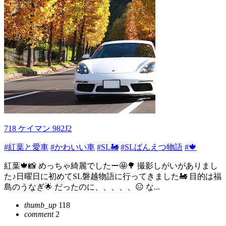
718 ケイマン 982J2
#紅葉と愛車
#かわいい車
#SL🚂
#SLばんえつ物語
#🍁
紅葉🍁📸 めっちゃ綺麗でしたー🤩🌳 撮影しがいがありまし
た♪日曜日に初めてSL磐越物語に行ってきました🚂 目的は福
島のうなぎ🌟 だったのに、、、、、😑 な...
thumb_up
118
comment
2