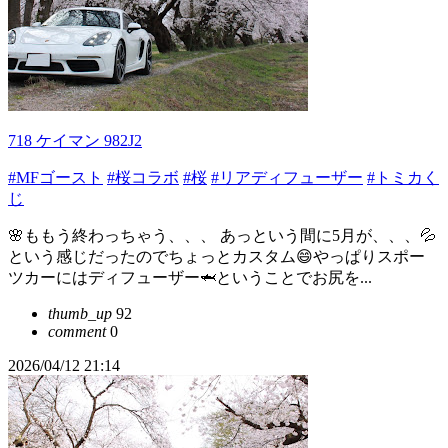
718 ケイマン 982J2
#MFゴースト
#桜コラボ
#桜
#リアディフューザー
#トミカく
じ
🌸ももう終わっちゃう、、、 あっという間に5月が、、、💦
という感じだったのでちょっとカスタム😄やっぱりスポー
ツカーにはディフューザー🦈ということでお尻を...
thumb_up
92
comment
0
2026/04/12 21:14