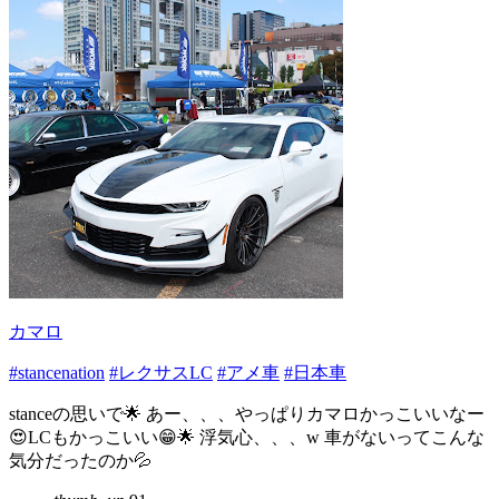
カマロ
#stancenation
#レクサスLC
#アメ車
#日本車
stanceの思いで🌟 あー、、、やっぱりカマロかっこいいなー
😍LCもかっこいい😁🌟 浮気心、、、w 車がないってこんな
気分だったのか💦