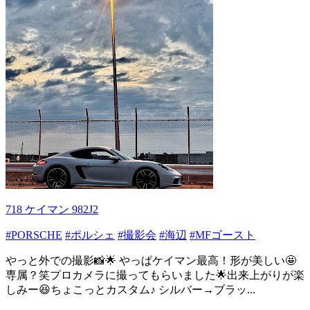
718 ケイマン 982J2
#PORSCHE
#ポルシェ
#撮影会
#海辺
#MFゴースト
やっと外での撮影📸🌟 やっぱケイマン最高！形が美しい🤩
専属？笑プロカメラに撮ってもらいました🌟出来上がりが楽
しみー😆ちょこっとカスタム♪ シルバー→ブラッ...