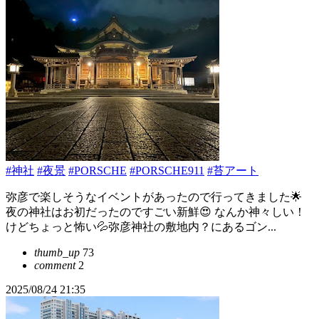
#神社
#夜景
#PORSCHE
#PORSCHE911
#苔アート
弥彦で楽しそうなイベントがあったので行ってきました🌟
夜の神社はお初だったのですごい新鮮😍 なんか神々しい！
けどちょっと怖い💦弥彦神社の敷地内？にあるゴン...
thumb_up
73
comment
2
2025/08/24 21:35