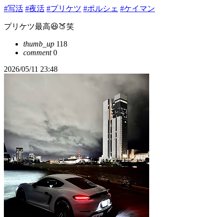
#写活
#夜活
#プリケツ
#ポルシェ
#ケイマン
プリケツ最高😆🍑笑
thumb_up
118
comment
0
2026/05/11 23:48