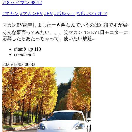
718 ケイマン 982J2
#マカン
#マカンEV
#EV
#ポルシェ
#ポルシェオフ
マカンEV納車しましたー🌟🚘 なんていうのは冗談ですが😂
そんな事言ってみたい、、、笑マカン４S EV1日モニターに
応募したらあたっちゃって、使いたい放題...
thumb_up
110
comment
4
2025/12/03 00:33