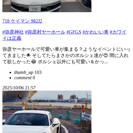
718 ケイマン 982J2
#弥彦神社
#弥彦村ヤーホール
#GFGS
#かわいい車
#カワイ
イは正義
弥彦ヤーホールで可愛い車が集まる？ようなイベントにいっ
てきました🌟 そしてたらまさかのポルシェ達が😍 間に入れ
て欲しかった😂 ポルシェ以外にも可愛い＆かっ...
thumb_up
103
comment
0
2025/10/06 21:57