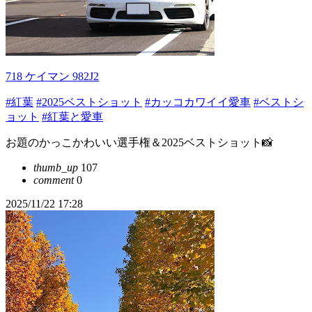
718 ケイマン 982J2
#紅葉
#2025ベストショット
#カッコカワイイ愛車
#ベストシ
ョット
#紅葉と愛車
お題のかっこかわいい選手権＆2025ベストショット📸
thumb_up
107
comment
0
2025/11/22 17:28