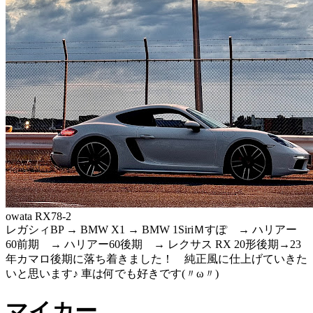
owata RX78-2
レガシィBP → BMW X1 → BMW 1SiriＭすぽ → ハリアー
60前期 → ハリアー60後期 → レクサス RX 20形後期→23
年カマロ後期に落ち着きました！ 純正風に仕上げていきた
いと思います♪ 車は何でも好きです(〃ω〃)
マイカー