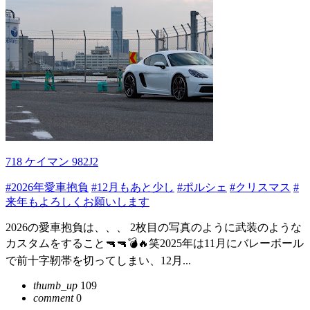
718 ケイマン 982J2
#2026年愛車抱負
#12月もあと少し
#ポルシェ
#クリスマス
#
来年もよろしくお願いします
2026の愛車抱負は、、、 2枚目の写真のように武装のような
カスタムをすること🔫🔫💣🔥笑2025年は11月にバレーボール
で前十字靭帯を切ってしまい、12月...
thumb_up
109
comment
0