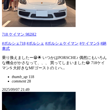
718 ケイマン 982H2
#ポルシェ718
#ポルシェ
#ポルシェケイマン
#ケイマンS
#納
車式
乗り換えましたー😁🌟 いつかはPORSCHE♪ 偶然にもいろん
な機会がかさなって、、、 買ってしまいました😂 718ケイ
マンS 大好きなMFゴーストのミハ...
thumb_up
118
comment
28
2025/09/07 21:49