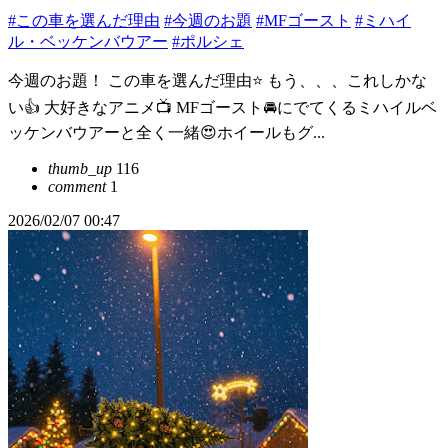
#この車を選んだ理由
#今週のお題
#MFゴースト
#ミハイ
ル・ベッケンバウアー
#ポルシェ
今週のお題！ この車を選んだ理由⭐️ もう、、、これしかな
い👍 大好きなアニメ📺 MFゴースト🚘にでてくるミハイルベ
ッケンバウアーと全く一緒😍ホイールもグ...
thumb_up
116
comment
1
2026/02/07 00:47