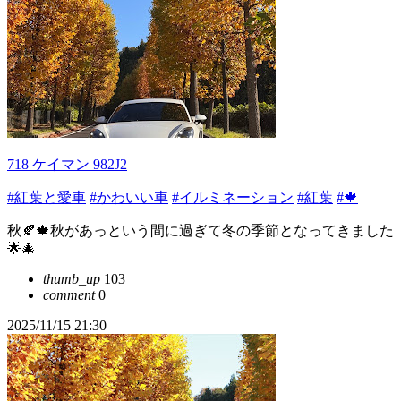
718 ケイマン 982J2
#紅葉と愛車
#かわいい車
#イルミネーション
#紅葉
#🍁
秋🍂🍁秋があっという間に過ぎて冬の季節となってきました
🌟🎄
thumb_up
103
comment
0
2025/11/15 21:30