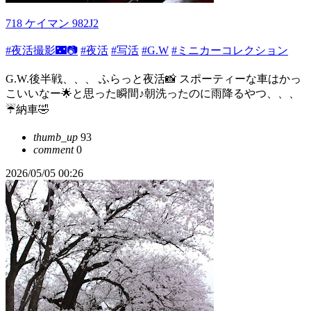
718 ケイマン 982J2
#夜活撮影🌃📷
#夜活
#写活
#G.W
#ミニカーコレクション
G.W.後半戦、、、 ふらっと夜活📸 スポーティーな車はかっ
こいいなー🌟と思った瞬間♪朝洗ったのに雨降るやつ、、、
☔️納車🤣
thumb_up
93
comment
0
2026/05/05 00:26