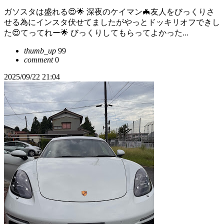
ガソスタは盛れる😍🌟 深夜のケイマン🦇友人をびっくりさ
せる為にインスタ伏せてましたがやっとドッキリオフできし
た😍てってれー🌟 びっくりしてもらってよかった...
thumb_up
99
comment
0
2025/09/22 21:04