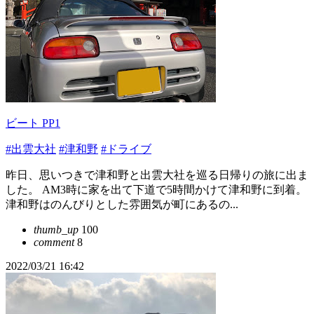
ビート PP1
#出雲大社
#津和野
#ドライブ
昨日、思いつきで津和野と出雲大社を巡る日帰りの旅に出ま
した。 AM3時に家を出て下道で5時間かけて津和野に到着。
津和野はのんびりとした雰囲気が町にあるの...
thumb_up
100
comment
8
2022/03/21 16:42