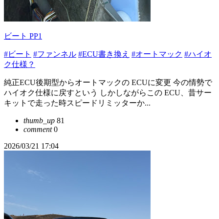
ビート PP1
#ビート
#ファンネル
#ECU書き換え
#オートマック
#ハイオ
ク仕様？
純正ECU後期型からオートマックの ECUに変更 今の情勢で
ハイオク仕様に戻すという しかしながらこの ECU、昔サー
キットで走った時スピードリミッターか...
thumb_up
81
comment
0
2026/03/21 17:04