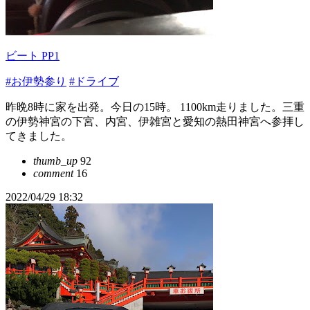
ビート PP1
#お伊勢参り
#ドライブ
昨晩8時に家を出発。今日の15時。 1100km走りました。三重
の伊勢神宮の下宮、内宮、伊雑宮と愛知の熱田神宮へ参拝し
てきました。
thumb_up
92
comment
16
2022/04/29 18:32