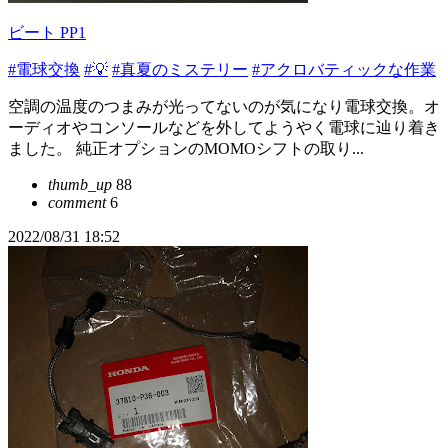
ビート PP1
#電球交換
#💡
#真夏のミステリー
#アクロバティックな作業
空調の温度のつまみが光ってないのが気になり電球交換。オ
ーディオやコンソールなどを外してようやく電球に辿り着き
ました。 純正オプションのMOMOシフトの取り...
thumb_up
88
comment
6
2022/08/31 18:52