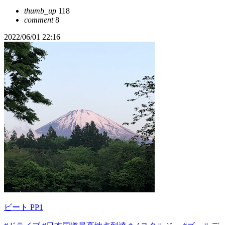
thumb_up
118
comment
8
2022/06/01 22:16
ビート PP1