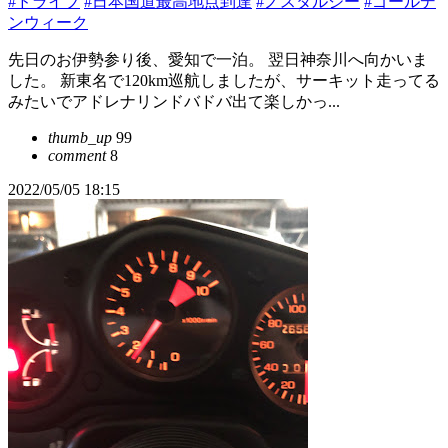
#ドライブ
#日本国道最高地点到達
#ノスタルジー
#ゴールデ
ンウィーク
先日のお伊勢参り後、愛知で一泊。 翌日神奈川へ向かいま
した。 新東名で120km巡航しましたが、サーキット走ってる
みたいでアドレナリンドバドバ出て楽しかっ...
thumb_up
99
comment
8
2022/05/05 18:15