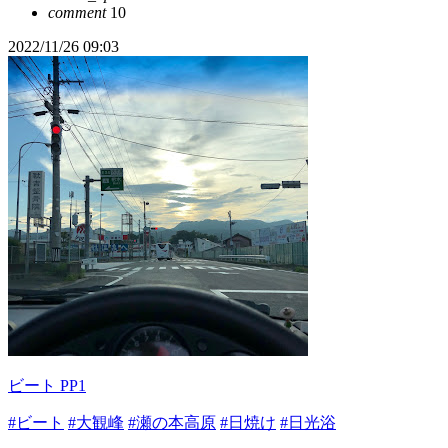
comment
10
2022/11/26 09:03
ビート PP1
#ビート
#大観峰
#瀬の本高原
#日焼け
#日光浴