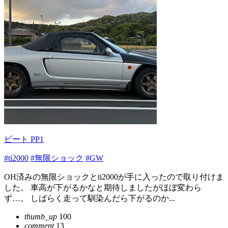
ビート PP1
#ti2000
#無限ショック
#GW
OH済みの無限ショックとti2000が手に入ったので取り付けま
した。 車高が下がるかなと期待しましたがほぼ変わら
ず…。 しばらく走って馴染んだら下がるのか...
thumb_up
100
comment
13