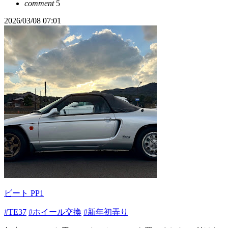
comment
5
2026/03/08 07:01
ビート PP1
#TE37
#ホイール交換
#新年初弄り