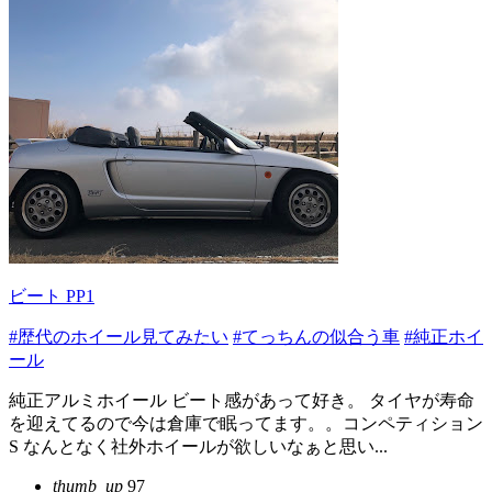
ビート PP1
#歴代のホイール見てみたい
#てっちんの似合う車
#純正ホイ
ール
純正アルミホイール ビート感があって好き。 タイヤが寿命
を迎えてるので今は倉庫で眠ってます。。コンペティション
S なんとなく社外ホイールが欲しいなぁと思い...
thumb_up
97