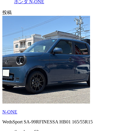
ホンダ N-ONE
投稿
N-ONE
WedsSport SA-99RFINESSA HB01 165/55R15