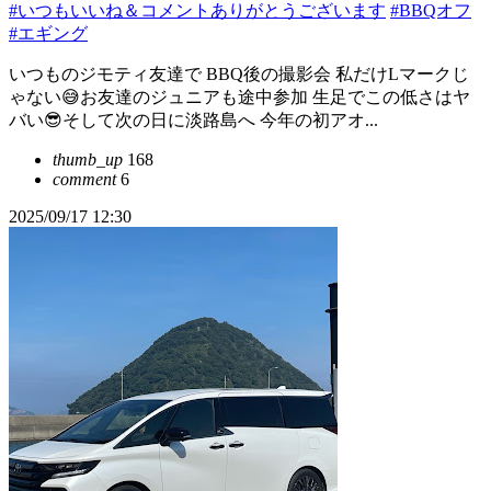
#いつもいいね＆コメントありがとうございます
#BBQオフ
#エギング
いつものジモティ友達で BBQ後の撮影会 私だけLマークじ
ゃない😅お友達のジュニアも途中参加 生足でこの低さはヤ
バい😎そして次の日に淡路島へ 今年の初アオ...
thumb_up
168
comment
6
2025/09/17 12:30