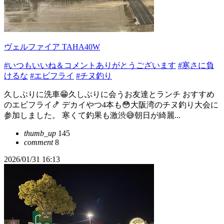
ヴェルファイア TAHA40W
#いつもいいね＆コメントありがとうございます
#寒さに負
けるな
#エビフライ
#チヌ釣り
久しぶりに洗車😁久しぶりに会うお友達とランチ おすすめ
のエビフライ🍤 デカイやつ4本も😳大阪湾のチヌ釣り大会に
参加しました。 寒くて釣果も激渋😅朝日が綺麗...
thumb_up
145
comment
8
2026/01/31 16:13