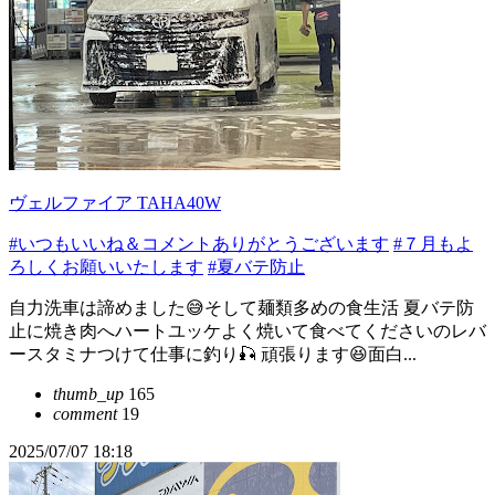
ヴェルファイア TAHA40W
#いつもいいね＆コメントありがとうございます
#７月もよ
ろしくお願いいたします
#夏バテ防止
自力洗車は諦めました😅そして麺類多めの食生活 夏バテ防
止に焼き肉へハートユッケよく焼いて食べてくださいのレバ
ースタミナつけて仕事に釣り🎣 頑張ります😆面白...
thumb_up
165
comment
19
2025/07/07 18:18