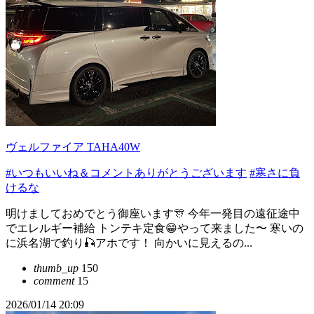
ヴェルファイア TAHA40W
#いつもいいね＆コメントありがとうございます
#寒さに負
けるな
明けましておめでとう御座います🎊 今年一発目の遠征途中
でエレルギー補給 トンテキ定食😁やって来ました〜 寒いの
に浜名湖で釣り🎣アホです！ 向かいに見えるの...
thumb_up
150
comment
15
2026/01/14 20:09