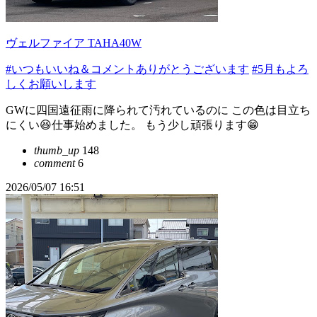
ヴェルファイア TAHA40W
#いつもいいね＆コメントありがとうございます
#5月もよろ
しくお願いします
GWに四国遠征雨に降られて汚れているのに この色は目立ち
にくい😆仕事始めました。 もう少し頑張ります😁
thumb_up
148
comment
6
2026/05/07 16:51