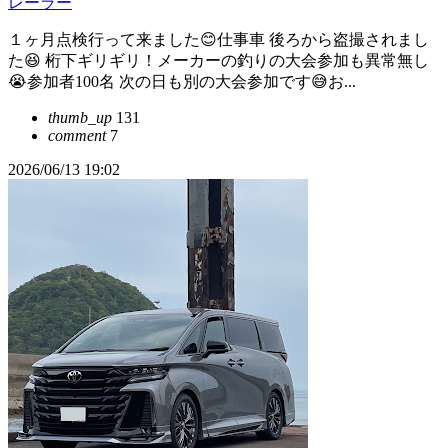
レーラー
１ヶ月点検行って来ました😊仕事車 後ろから盗撮されまし
た😆 桁下ギリギリ！メーカーの釣りの大会参加も異常無し
😭参加者100名 次の日も別の大会参加です😅お...
thumb_up
131
comment
7
2026/06/13 19:02