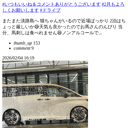
#いつもいいね＆コメントありがとうございます
#2月もよろ
しくお願いします
#ドライブ
またまた淡路島へ 猫ちゃんがいるので近場ばっかり 2泊はち
ょっと厳しいか😅天気も良かったのでお馬さんのんびり 当
分、馬刺しは食べれません😆ノンアルコールで...
thumb_up
153
comment
9
2026/02/04 16:19