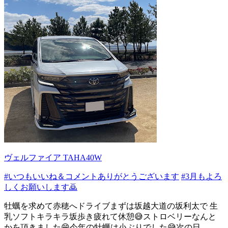
ヴェルファイア TAHA40W
#いつもいいね＆コメントありがとうございます
#3月もよろ
しくお願いします🙇
牡蠣を求めて赤穂へドライブまずは坂越大道の坂利太で 生
乳ソフトキラキラ坂歩き疲れて休憩😅ストロベリーなんと
かを頂きました😁今年の牡蠣は小ぶりでした😅次の日...