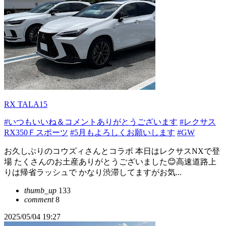
RX TALA15
#いつもいいね＆コメントありがとうございます
#レクサス
RX350Ｆスポーツ
#5月もよろしくお願いします
#GW
お久しぶりのコウズィさんとコラボ 本日はレクサスNXで登
場 たくさんのお土産ありがとうございました😊高速道路上
りは帰省ラッシュで かなり渋滞してますがお気...
thumb_up
133
comment
8
2025/05/04 19:27