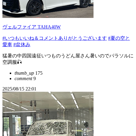
ヴェルファイア TAHA40W
#いつもいいね＆コメントありがとうございます
#夏の空と
愛車
#盆休み
猛暑の中四国遠征いつものうどん屋さん暑いのでパラソルに
空調服🎣
thumb_up
175
comment
9
2025/08/15 22:01