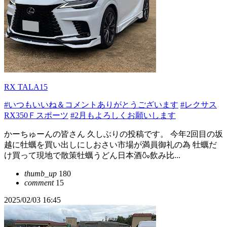
RX TALA15
#いつもいいね＆コメントありがとうございます
#レクサス
RX350Ｆスポーツ
#2月もよろしくお願いします
かーちゅーんの皆さん 久しぶりの投稿です。 今年2回目の坂
越に牡蠣を買い出しにしおさい市場が満員御礼の為 牡蠣だ
け買って現地で散策牡蠣うどん日本酒🍶飲み比...
thumb_up
180
comment
15
2025/02/03 16:45