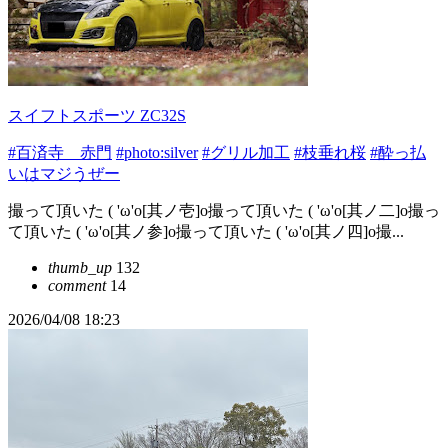
スイフトスポーツ ZC32S
#百済寺 赤門
#photo:silver
#グリル加工
#枝垂れ桜
#酔っ払
いはマジうぜー
撮って頂いた ( 'ω'o[其ノ壱]o撮って頂いた ( 'ω'o[其ノ二]o撮っ
て頂いた ( 'ω'o[其ノ参]o撮って頂いた ( 'ω'o[其ノ四]o撮...
thumb_up
132
comment
14
2026/04/08 18:23