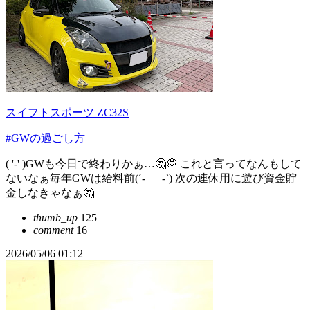
スイフトスポーツ ZC32S
#GWの過ごし方
( '-' )GWも今日で終わりかぁ…🤔💭 これと言ってなんもして
ないなぁ毎年GWは給料前(´-_ゝ-`) 次の連休用に遊び資金貯
金しなきゃなぁ🤔
thumb_up
125
comment
16
2026/05/06 01:12