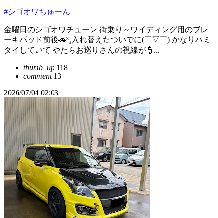
#シゴオワちゅーん
金曜日のシゴオワチューン 街乗り～ワイディング用のブレ
ーキパッド前後🚗³₃入れ替えたついでに(￣▽￣) かなりハミ
タイしていて やたらお巡りさんの視線が👮...
thumb_up
118
comment
13
2026/07/04 02:03