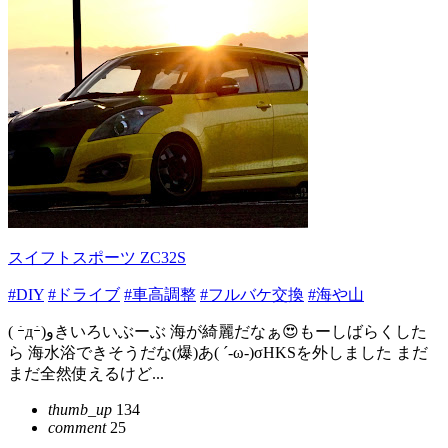
スイフトスポーツ ZC32S
#DIY
#ドライブ
#車高調整
#フルバケ交換
#海や山
( ｰ̀дｰ́)وきいろいぶーぶ 海が綺麗だなぁ😍もーしばらくした
ら 海水浴できそうだな(爆)あ( ´-ω-)σHKSを外しました まだ
まだ全然使えるけど...
thumb_up
134
comment
25