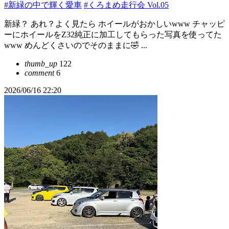
#新緑の中で輝く愛車
#くろまめ走行会 Vol.05
新緑？ あれ？よく見たら ホイールがおかしいwww チャッピ
ーにホイールをZ32純正に加工してもらった写真を使ってた
www めんどくさいのでそのままに🤣 ...
thumb_up
122
comment
6
2026/06/16 22:20