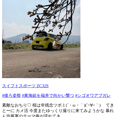
スイフトスポーツ ZC32S
#後ろ姿祭
#東海組を福井で向かい撃つ
#シゴオワアプガレ
素敵なおちり♡ 桜は🌸残念ツボミ(´・ω・｀)(´>∀<｀)ゝ てき
とーに カメ活 今度またゆっくり撮りに来てみようかな 暴れ
ん坊将軍のテーマ曲が流れてき...