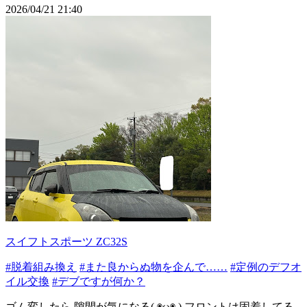
2026/04/21 21:40
スイフトスポーツ ZC32S
#脱着組み換え
#また良からぬ物を企んで……
#定例のデフオ
イル交換
#デブですが何か？
ゴム変したら 隙間が気になる( ◉ω◉ ) フロントは固着してる