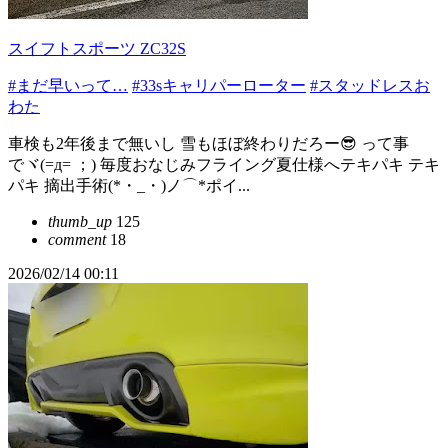
スイフトスポーツ ZC32S
#まだ早いって…
#33sキャリパーローター
#スタッドレスお
わた
車検も2年後まで無いし 雪もほぼ終わりだろー😎 って事
でヾ(=д= ；) 毎度おなじみフライング夏仕様へテキパキ テキ
パキ 摘出手術(*・_・)ノ⌒*ポイ...
thumb_up
125
comment
18
2026/02/14 00:11