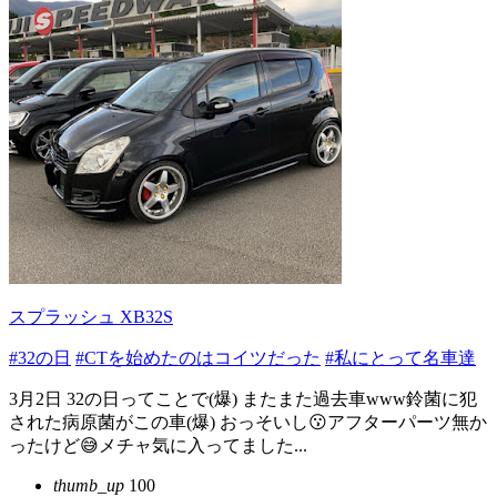
スプラッシュ XB32S
#32の日
#CTを始めたのはコイツだった
#私にとって名車達
3月2日 32の日ってことで(爆) またまた過去車www鈴菌に犯
された病原菌がこの車(爆) おっそいし😗アフターパーツ無か
ったけど😅メチャ気に入ってました...
thumb_up
100