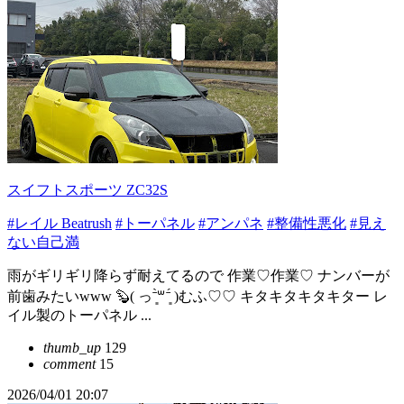
スイフトスポーツ ZC32S
#レイル Beatrush
#トーパネル
#アンパネ
#整備性悪化
#見え
ない自己満
雨がギリギリ降らず耐えてるので 作業♡作業♡ ナンバーが
前歯みたいwww 🦫‎( っˉ͈̀꒳ˉ͈́ )むふ♡♡ キタキタキタキター レ
イル製のトーパネル ...
thumb_up
129
comment
15
2026/04/01 20:07