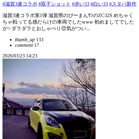
#滋賀3連コラボ
#双子ショット
#赤い33
#白い33
#スタバ新作
滋賀3連コラボ第1弾 滋賀県のぴーまんｻﾝのZC32S めちゃく
ちゃ戦ってる感だらけの車両でしたwww 初めましてでした
が✨ダラダラとおしゃべり😊気がつい...
thumb_up
133
comment
17
2026/03/23 14:23