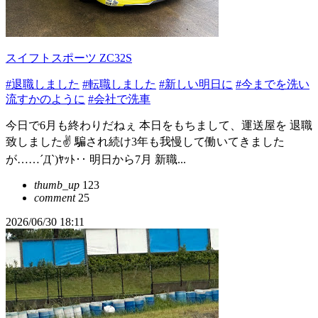
スイフトスポーツ ZC32S
#退職しました
#転職しました
#新しい明日に
#今までを洗い
流すかのように
#会社で洗車
今日で6月も終わりだねぇ 本日をもちまして、運送屋を 退職
致しました✌️ 騙され続け3年も我慢して働いてきました
が……´Д`)ﾔｯﾄ‥ 明日から7月 新職...
thumb_up
123
comment
25
2026/06/30 18:11