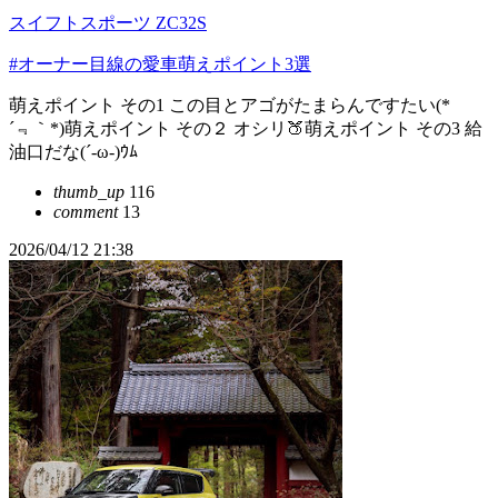
スイフトスポーツ ZC32S
#オーナー目線の愛車萌えポイント3選
萌えポイント その1 この目とアゴがたまらんですたい(*
´﹃｀*)萌えポイント その２ オシリ🍑萌えポイント その3 給
油口だな(´-ω-)ｳﾑ
thumb_up
116
comment
13
2026/04/12 21:38