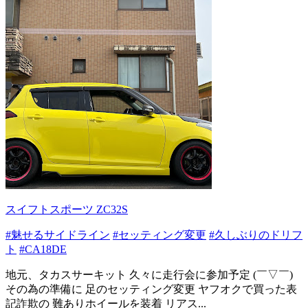
スイフトスポーツ ZC32S
#魅せるサイドライン
#セッティング変更
#久しぶりのドリフ
ト
#CA18DE
地元、タカスサーキット 久々に走行会に参加予定 (￣▽￣)
その為の準備に 足のセッティング変更 ヤフオクで買った表
記詐欺の 難ありホイールを装着 リアス...