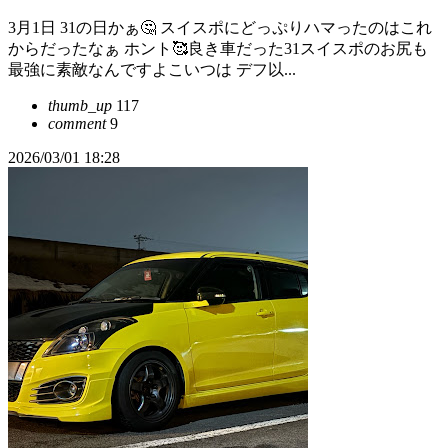
3月1日 31の日かぁ🤔 スイスポにどっぷりハマったのはこれ
からだったなぁ ホント🥰良き車だった31スイスポのお尻も
最強に素敵なんですよこいつは デフ以...
thumb_up
117
comment
9
2026/03/01 18:28