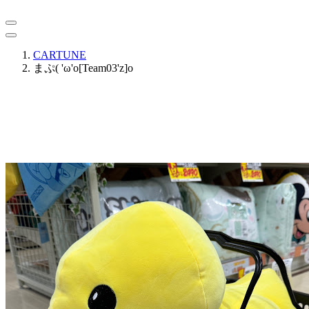
CARTUNE
まぷ( 'ω'o[Team03'z]o