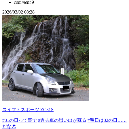
comment
9
2026/03/02 08:28
スイフトスポーツ ZC31S
#31の日って事で
#過去車の思い出が蘇る
#明日は32の日……
だな🤔