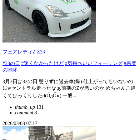
フェアレディZ Z33
#33の日
#速くなかったけど
#気持ちいいフィーリング
#悪魔
の咆哮
3月3日は33の日 懲りずに過去車(爆) 仕上がってもいないの
にwセントラル走ったなぁ前期のZが悪いのか めちゃんこ遅
くてびっくりしたd(ŐдŐ๑) 一般...
thumb_up
131
comment
8
2026/03/03 07:17