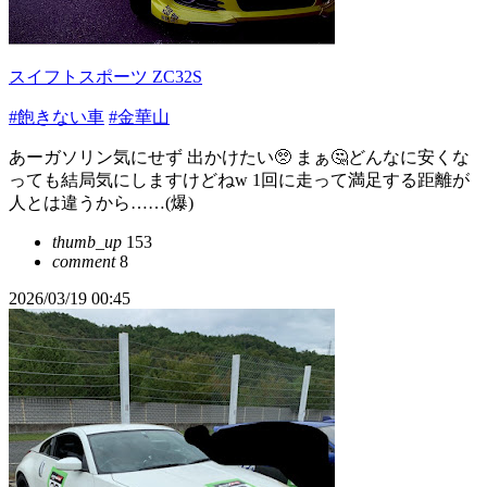
スイフトスポーツ ZC32S
#飽きない車
#金華山
あーガソリン気にせず 出かけたい🥺 まぁ🤔どんなに安くな
っても結局気にしますけどねw 1回に走って満足する距離が
人とは違うから……(爆)
thumb_up
153
comment
8
2026/03/19 00:45