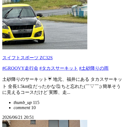
スイフトスポーツ ZC32S
#GROOVY走行会
#タカスサーキット
#土砂降りの雨
土砂降りのサーキット☔️ 地元、福井にある タカスサーキッ
ト 全長1.5km位だったかな🤔 ちと忘れた(￣▽￣;) 簡単そう
に見えるコースだけど 実際、走...
thumb_up
115
comment
10
2026/06/21 20:51