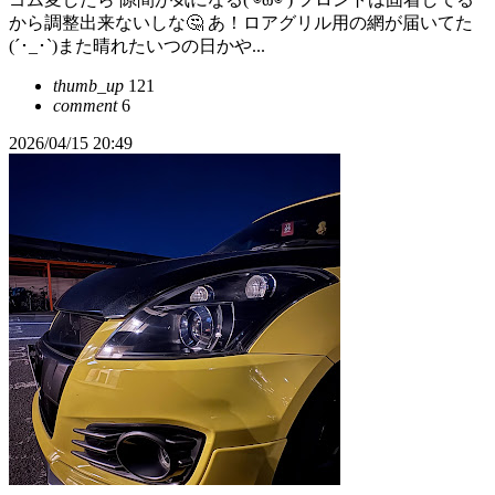
から調整出来ないしな🤔 あ！ロアグリル用の網が届いてた
(´･_･`)また晴れたいつの日かや...
thumb_up
121
comment
6
2026/04/15 20:49