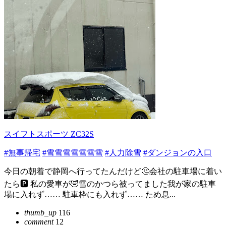
スイフトスポーツ ZC32S
#無事帰宅
#雪雪雪雪雪雪雪
#人力除雪
#ダンジョンの入口
今日の朝着で静岡へ行ってたんだけど🤔会社の駐車場に着い
たら🅿️ 私の愛車が🤣雪のかつら被ってました我が家の駐車
場に入れず…… 駐車枠にも入れず…… ため息...
thumb_up
116
comment
12