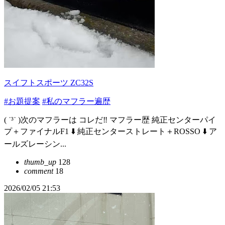
スイフトスポーツ ZC32S
#お題提案
#私のマフラー遍歴
( ˙³˙ )次のマフラーは コレだ‼️ マフラー歴 純正センターパイ
プ＋ファイナルF1 ⬇️ 純正センターストレート＋ROSSO ⬇️ ア
ールズレーシン...
thumb_up
128
comment
18
2026/02/05 21:53