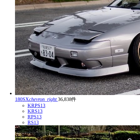
180SX
chevron_right
36,838件
KRPS13
KRS13
RPS13
RS13