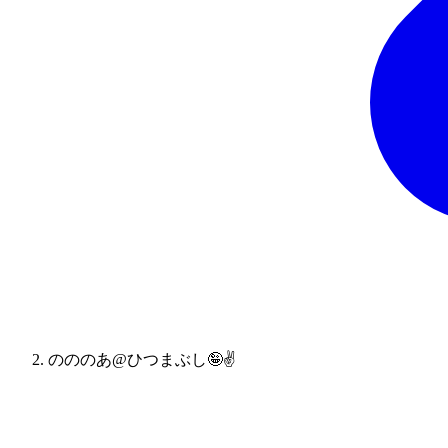
のののあ@ひつまぶし🤪✌️