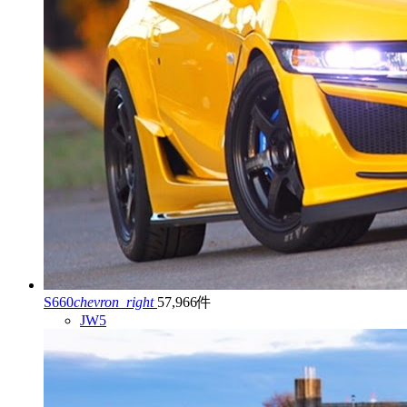
S660
chevron_right
57,966件
JW5