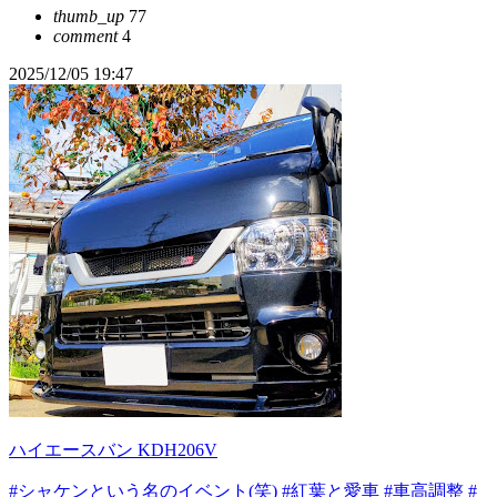
thumb_up
77
comment
4
2025/12/05 19:47
ハイエースバン KDH206V
#シャケンという名のイベント(笑)
#紅葉と愛車
#車高調整
#