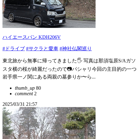
ハイエースバン KDH206V
#ドライブ
#サクラと愛車
#神社仏閣巡り
東北旅から無事に帰ってきました🖐️ 写真は那須塩原S/Aガソ
スタ横の桜が綺麗だったので📷️パシャリ今回の主目的の一つ
岩手県一ノ関にある両親の墓参りか〜ら...
thumb_up
80
comment
2
2025/03/31 21:57