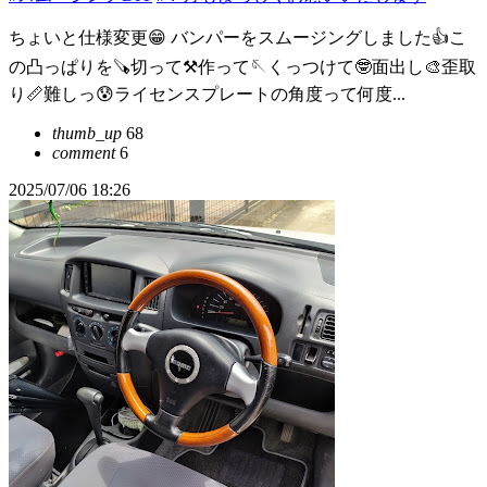
ちょいと仕様変更😁 バンパーをスムージングしました👍こ
の凸っぱりを🪚切って⚒️作って🪡くっつけて🤓面出し🎨歪取
り📏難しっ😰ライセンスプレートの角度って何度...
thumb_up
68
comment
6
2025/07/06 18:26