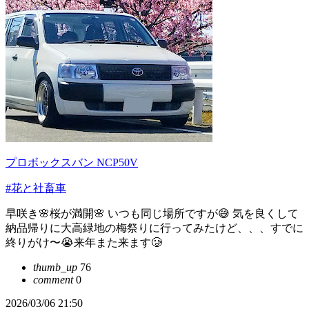
プロボックスバン NCP50V
#花と社畜車
早咲き🌸桜が満開🌸 いつも同じ場所ですが😅 気を良くして
納品帰りに大高緑地の梅祭りに行ってみたけど、、、すでに
終りがけ〜😭来年また来ます🥲
thumb_up
76
comment
0
2026/03/06 21:50