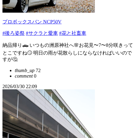
プロボックスバン NCP50V
#後ろ姿祭
#サクラと愛車
#花と社畜車
納品帰り🛻 いつもの洲原神社へ🌸お花見〜7〜8分咲きって
とこですね🙄 明日の雨が花散らしにならなければいいので
すが🤔
thumb_up
72
comment
0
2026/03/30 22:09