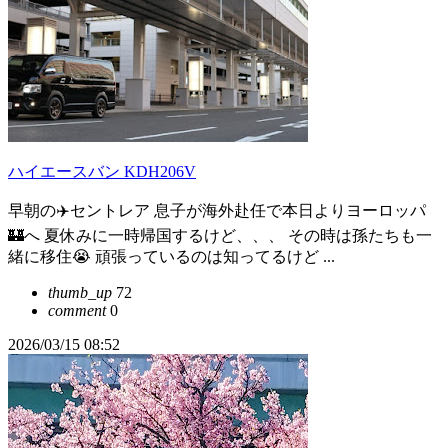
ハイエースバン KDH206V
早朝の✈️セントレア 息子が海外赴任で本日よりヨーロッパ
🏰へ 夏休みに一時帰国するけど、、、 その時は孫たちも一
緒に移住😭 頑張っているのは知ってるけど ...
thumb_up
72
comment
0
2026/03/15 08:52