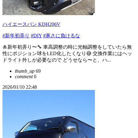
ハイエースバン KDH206V
#新年初弄り
#DIY
#寒さに負けるな
🎍新年初弄り〜🔧 車高調整の時に光軸調整をしていたら無
性にポジション球をLED化したくなり😅 交換作業にはヘッ
ドライト外しが必要なので どうせなら〜と、ハ...
thumb_up
69
comment
0
2026/01/10 22:48