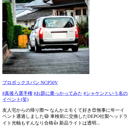
プロボックスバン NCP50V
#真後ろ選手権
#お題に乗っかってみた
#シャケンという名の
イベント(笑)
友人宅からの帰り際〜 なんかエモくて好き😍無事に年一イ
ベント通過しました😄 車検前に交換したDEPO社製ヘッドラ
イト光軸もすんなり合格👍 新品ライトは透明...