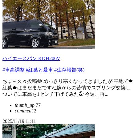
ハイエースバン KDH206V
#車高調整
#紅葉と愛車
#生存報告(笑)
ちょ～久々投稿😅 めっきり寒くなってきましたが 平地で🍁
紅葉🍁はまだまだですね嫁からの苦情でスプリング交換し
ついでに車高を1センチ下げてみた🤭 今週、再...
thumb_up
77
comment
2
2025/11/19 11:11