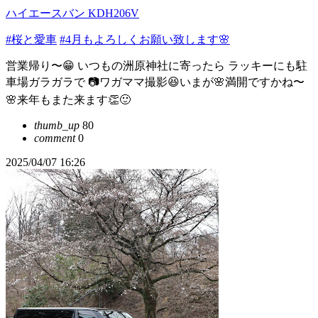
ハイエースバン KDH206V
#桜と愛車
#4月もよろしくお願い致します🌸
営業帰り〜😁 いつもの洲原神社に寄ったら ラッキーにも駐
車場ガラガラで 📷️ワガママ撮影😆いまが🌸満開ですかね〜
🌸来年もまた来ます👏🙂
thumb_up
80
comment
0
2025/04/07 16:26