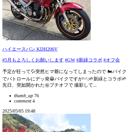
ハイエースバン KDH206V
#5月もよろしくお願いします
#GW
#新緑コラボ
#オフ会
予定が狂って💦突然ヒマ爺になってしまったので 🏍️バイク
でパトロールにデッ発😁バイクですが^^;🌱新緑とコラボ🌱
先日、突如開かれた㊙️プチオフで 撮影して...
thumb_up
76
comment
4
2025/05/05 19:48