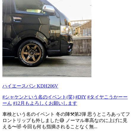
ハイエースバン KDH206V
#シャケンという名のイベント(笑)
#DIY
#タイヤこうかーー
ーん
#12月もよろしくお願いします
車検という名のイベント 冬の陣⚒️第2弾 思うところあってフ
ロントリップも外しました😅 ノーマル車高なのに上げに見
える〜🤣 今回も何も指摘されることなく無...