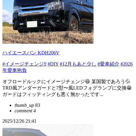
ハイエースバン KDH206V
#イメージチェンジ‼️
#DIY
#12月もあと少し
#愛車紹介
#2026
年愛車抱負
オフロードルックにイメージチェンジ😆 某国製であろう💦
TRD風アンダーガードと7型〜風LEDフォグランプに交換😁
ガードはフィッティングも悪く無かったです...
thumb_up
83
comment
4
2025/12/26 21:41