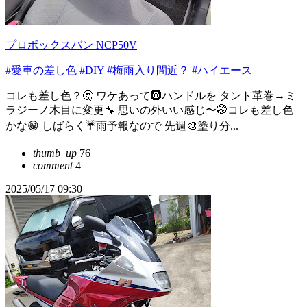
プロボックスバン NCP50V
#愛車の差し色
#DIY
#梅雨入り間近？
#ハイエース
コレも差し色？🤔 ワケあって🛞ハンドルを タント革巻→ミ
ラジーノ木目に変更🔧 思いの外いい感じ〜🤭コレも差し色
かな😁 しばらく☔雨予報なので 先週🎨塗り分...
thumb_up
76
comment
4
2025/05/17 09:30