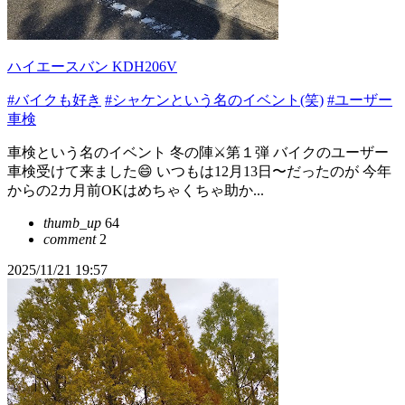
ハイエースバン KDH206V
#バイクも好き
#シャケンという名のイベント(笑)
#ユーザー
車検
車検という名のイベント 冬の陣⚔️第１弾 バイクのユーザー
車検受けて来ました😄 いつもは12月13日〜だったのが 今年
からの2カ月前OKはめちゃくちゃ助か...
thumb_up
64
comment
2
2025/11/21 19:57