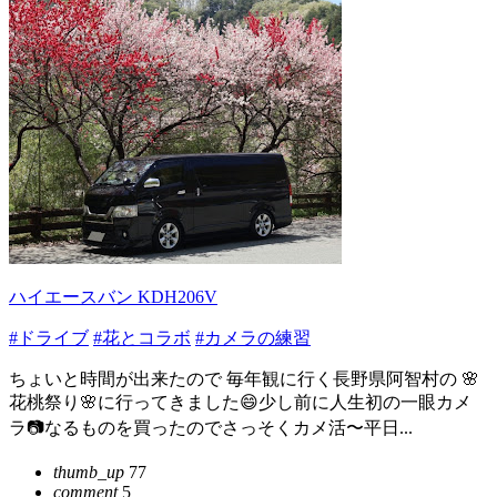
ハイエースバン KDH206V
#ドライブ
#花とコラボ
#カメラの練習
ちょいと時間が出来たので 毎年観に行く長野県阿智村の 🌸
花桃祭り🌸に行ってきました😄少し前に人生初の一眼カメ
ラ📷️なるものを買ったのでさっそくカメ活〜平日...
thumb_up
77
comment
5