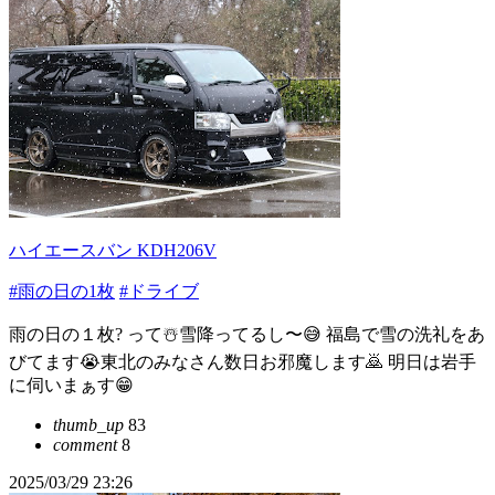
ハイエースバン KDH206V
#雨の日の1枚
#ドライブ
雨の日の１枚? って☃️雪降ってるし〜😅 福島で雪の洗礼をあ
びてます😭東北のみなさん数日お邪魔します🙇 明日は岩手
に伺いまぁす😁
thumb_up
83
comment
8
2025/03/29 23:26