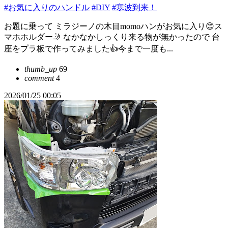
#お気に入りのハンドル
#DIY
#寒波到来！
お題に乗って ミラジーノの木目momoハンがお気に入り😊ス
マホホルダー🤳 なかなかしっくり来る物が無かったので 台
座をプラ板で作ってみました👍今まで一度も...
thumb_up
69
comment
4
2026/01/25 00:05