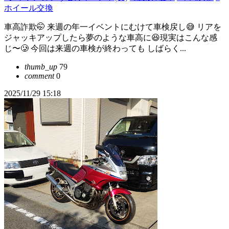
ホイール交換
車高詐欺🤭 来週の年一イベントにむけて車検戻し😅 リアを
ジャッキアップしたら夢のような車高に😆現実はこんな感
じ〜🥲 今回は来週の車検が終わっても しばらく...
thumb_up
79
comment
0
2025/11/29 15:18