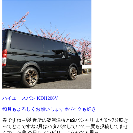
ハイエースバン KDH206V
#3月もよろしくお願いします
#バイクも好き
春ですね～😻 近所の🌸河津桜と📸パシャリ まだ6〜7分咲き
ってとこですね2月はバタバタしていて一度も投稿してませ
んでした😅 今日もノンビリしようかなと思っ...