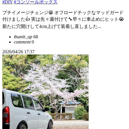
#DIY
#コンソールボックス
プチイメージチェンジ😁 オフロードチックなマッドガード
付けました👍 実は先々週付けて🔧早々に車止めにヒット😭
新たに穴開けして4cm上げて装着し直しました...
thumb_up
68
comment
0
2026/04/26 17:37