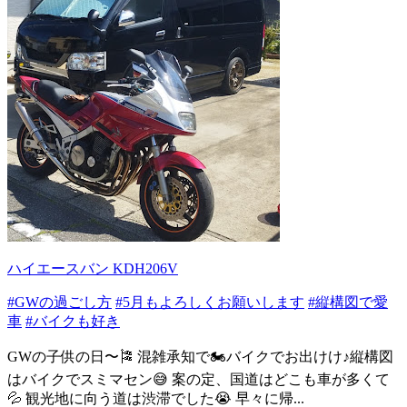
ハイエースバン KDH206V
#GWの過ごし方
#5月もよろしくお願いします
#縦構図で愛
車
#バイクも好き
GWの子供の日〜🎏 混雑承知で🏍️バイクでお出けけ♪縦構図
はバイクでスミマセン😅 案の定、国道はどこも車が多くて
💦 観光地に向う道は渋滞でした😭 早々に帰...