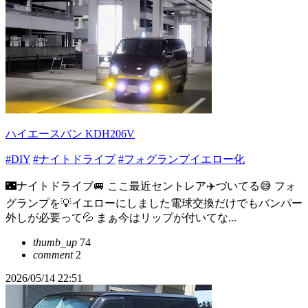
ハイエースバン KDH206V
#DIY
#ナイトドライブ
#フォグランプイエロー化
🌃ナイトドライブ🚐 ここ最近セントレア✈️づいてる😅 フォ
グランプを💡イエローにしました電球交換だけでもバンパー
外しが必要って💦 まぁ今はリップが付いてな...
thumb_up
74
comment
2
2026/05/14 22:51