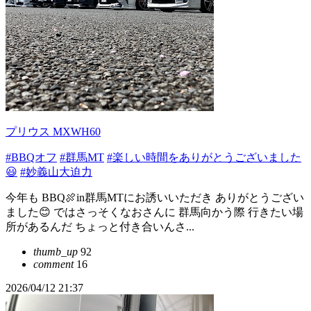
プリウス MXWH60
#BBQオフ
#群馬MT
#楽しい時間をありがとうございました
😃
#妙義山大迫力
今年も BBQ🍖in群馬MTにお誘いいただき ありがとうござい
ました😊 ではさっそくなおさんに 群馬向かう際 行きたい場
所があるんだ ちょっと付き合いんさ...
thumb_up
92
comment
16
2026/04/12 21:37