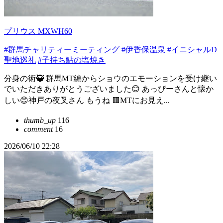
プリウス MXWH60
#群馬チャリティーミーティング
#伊香保温泉
#イニシャルD
聖地巡礼
#子持ち鮎の塩焼き
分身の術🥷 群馬MT編からショウのエモーションを受け継い
でいただきありがとうございました😊 あっぴーさんと懐か
しい😊神戸の夜叉さん もうね 🟥MTにお見え...
thumb_up
116
comment
16
2026/06/10 22:28