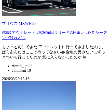
プリウス MXWH60
#岡崎アウトレット
#2026額田ラリー
#花粉嫌い
#花見シーズ
ンだけれども
ちょっと前にできた アウトレットに行ってきました人はま
ばらあんたはここで待ってなさい😤 金魚の糞みたいにずっ
とついて行ってたのが 気に入らなかったのか 嫁...
thumb_up
86
comment
10
2026/03/29 18:16