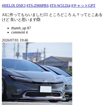
#HELIX DSP.3
#TS-Z900PRS
#TS-W312S4
#チャットGPT
AIに作ってもらいました🙋‍♂️ ところどころ ん？ってとこある
けど 良いと思います🙆
thumb_up
87
comment
4
2026/07/01 19:46