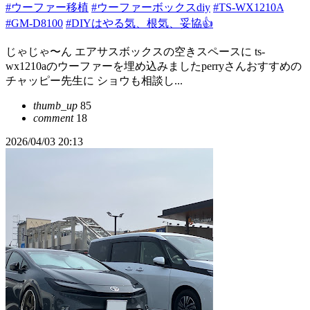
#ウーファー移植
#ウーファーボックスdiy
#TS-WX1210A
#GM-D8100
#DIYはやる気、根気、妥協👍
じゃじゃ〜ん エアサスボックスの空きスペースに ts-
wx1210aのウーファーを埋め込みましたperryさんおすすめの
チャッピー先生に ショウも相談し...
thumb_up
85
comment
18
2026/04/03 20:13