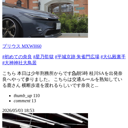
プリウス MXWH60
#初めての奈良
#星乃監獄
#平城京跡 朱雀門広場
#大仏殿裏手
#大神神社大鳥居
こちら 本日は少年刑務所からです💁朝5時 桂川SAを出発奈
良へやって参りました。 こちらは交通ルールを熟知してい
る鹿さん 横断歩道を渡れるらしいです奈良と...
thumb_up
110
comment
13
2026/05/03 18:53