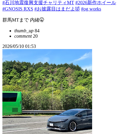
#石川地震復興支援チャリティMT
#2026新作ホイール
#GNOSIS RXS
#お披露目はまだよ🤣
#og works
群馬MTまで 内緒🤫
thumb_up
84
comment
20
2026/05/10 01:53