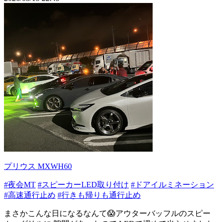
プリウス MXWH60
#夜会MT
#スピーカーLED取り付け
#ドアイルミネーション
#高速通行止め
#行きも帰りも通行止め
まさかこんな日になるなんて😱アウターバッフルのスピー