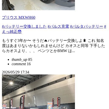
プリウス MXWH60
#バッテリー交換しました
#パルス充電
#バルタバッテリー
#
えっ純正😳
もうすぐ3年か〜 そうだ🔥バッテリー交換しよ🔋 これ 知名
度はあまりないかもしれませんけど カオスと同等 下手した
らカオスより、、、 ベンツとかBMW は...
thumb_up
85
comment
16
2026/05/29 17:34