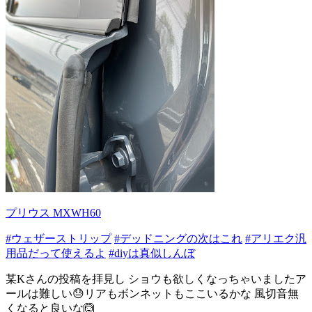
プリウス MXWH60
#ウェザーストリップ
#デッドニングの次はこれ
#アリエク汎
用品だって使えるよ
#diyは真似しんぼ
某Kさんの投稿を拝見し ショウも欲しくなっちゃいましたア
ールは難しい😓リアもボンネットもここいるかな 風切音無
くなると良いな🙆