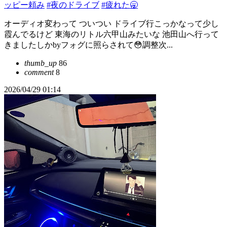
ッピー頼み
#夜のドライブ
#疲れた🥱
オーディオ変わって ついつい ドライブ行こっかなって少し
霞んでるけど 東海のリトル六甲山みたいな 池田山へ行って
きましたしかbyフォグに照らされて😳調整次...
thumb_up
86
comment
8
2026/04/29 01:14