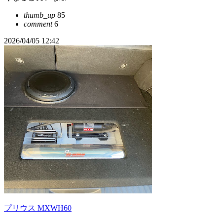
thumb_up
85
comment
6
2026/04/05 12:42
プリウス MXWH60