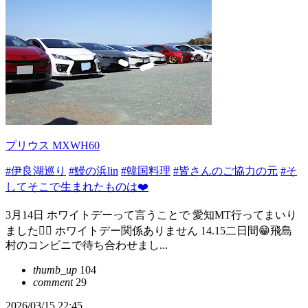
プリウス MXWH60
#伊良湖巡り
#鰻の浜lin
#韓国料理
#皆さんのご協力の元
#そ
してそこで生まれたものは❤️
3月14日 ホワイトデーって言うことで 愛知MT行ってまいり
ました🙋‍♂️ ホワイトデー関係ありません 14.15二日間😁飛島
村のコンビニで待ち合わせまし...
thumb_up
104
comment
29
2026/03/15 22:45