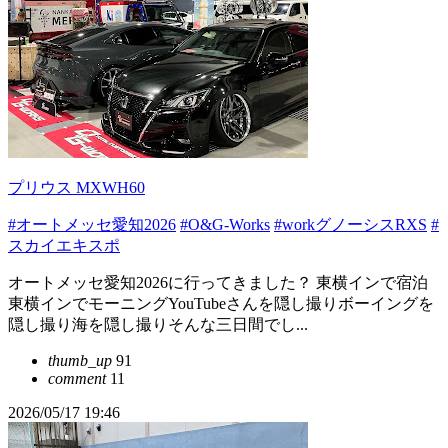
プリウス MXWH60
#オートメッセ愛知2026
#O&G-Works
#workグノーシスRXS
#
スカイエキスポ
オートメッセ愛知2026に行ってきました？ 東横インで宿泊
東横インでモーニングYouTubeさんを隠し撮りボーイングを
隠し撮り海を隠し撮りそんな三日間でし...
thumb_up
91
comment
11
2026/05/17 19:46