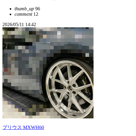
thumb_up
96
comment
12
2026/05/11 14:42
プリウス MXWH60