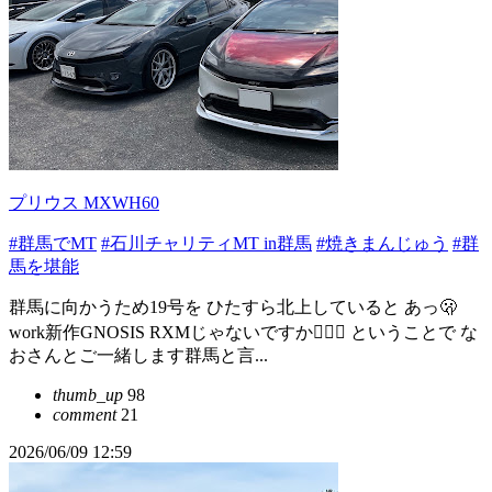
プリウス MXWH60
#群馬でMT
#石川チャリティMT in群馬
#焼きまんじゅう
#群
馬を堪能
群馬に向かうため19号を ひたすら北上していると あっ🫢
work新作GNOSIS RXMじゃないですか🫪🫪🫪 ということで な
おさんとご一緒します群馬と言...
thumb_up
98
comment
21
2026/06/09 12:59