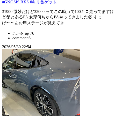
#GNOSIS RXS
#キリ番ゲット
31900 微妙だけど32000 ってこの時点で100キロ走ってますけ
ど😳とあるPA 女形何ちゃらPAやってきました😊 すっ
げ〜〜あお🟦ステージが見えてき...
thumb_up
76
comment
6
2026/05/30 22:54