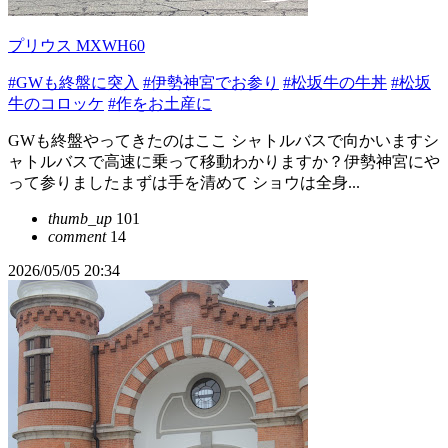
プリウス MXWH60
#GWも終盤に突入
#伊勢神宮でお参り
#松坂牛の牛丼
#松坂
牛のコロッケ
#作をお土産に
GWも終盤やってきたのはここ シャトルバスで向かいますシ
ャトルバスで高速に乗って移動わかりますか？伊勢神宮にや
って参りましたまずは手を清めて ショウは全身...
thumb_up
101
comment
14
2026/05/05 20:34