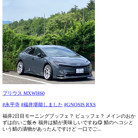
プリウス MXWH60
#永平寺
#福井堪能しました
#GNOSIS RXS
福井2日目モーニングブッフェ？ ビュッフェ？ メインのおか
ずは白いご飯🍚 福井は鯖が美味しいですね😋 鯖のヘコシと
いう鯖の漬物があったんですけど 一口でご...