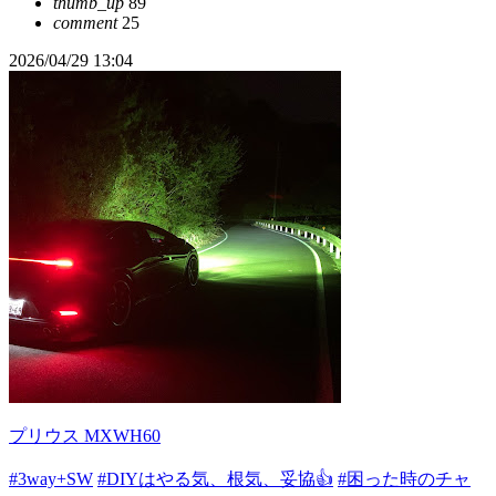
thumb_up
89
comment
25
2026/04/29 13:04
プリウス MXWH60
#3way+SW
#DIYはやる気、根気、妥協👍
#困った時のチャ