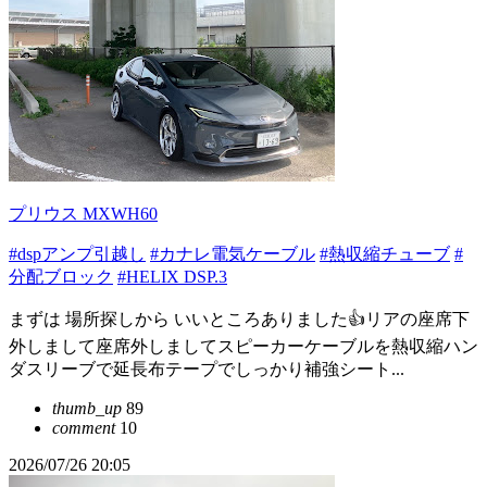
プリウス MXWH60
#dspアンプ引越し
#カナレ電気ケーブル
#熱収縮チューブ
#
分配ブロック
#HELIX DSP.3
まずは 場所探しから いいところありました👍リアの座席下
外しまして座席外しましてスピーカーケーブルを熱収縮ハン
ダスリーブで延長布テープでしっかり補強シート...
thumb_up
89
comment
10
2026/07/26 20:05