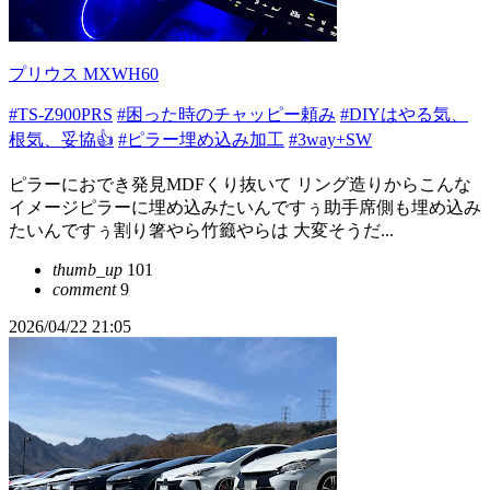
プリウス MXWH60
#TS-Z900PRS
#困った時のチャッピー頼み
#DIYはやる気、
根気、妥協👍
#ピラー埋め込み加工
#3way+SW
ピラーにおでき発見MDFくり抜いて リング造りからこんな
イメージピラーに埋め込みたいんですぅ助手席側も埋め込み
たいんですぅ割り箸やら竹籤やらは 大変そうだ...
thumb_up
101
comment
9
2026/04/22 21:05