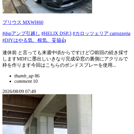
プリウス MXWH60
#dspアンプ引越し
#HELIX DSP.3
#カロッツェリア carrozzeria
#DIYはやる気、根気、妥協👍
連休前 と言っても来週中頃からですけど🙄前回の続き採寸
しますMDFに墨出しいきなり完成😲窓の裏側にアクリルで
枠を作ります今回はこちらのボンドスプレーを使用...
thumb_up
86
comment
10
2026/08/09 07:49