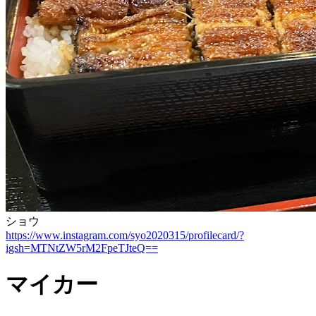
ショウ
https://www.instagram.com/syo2020315/profilecard/?
igsh=MTNtZW5rM2FpeTJteQ==
マイカー