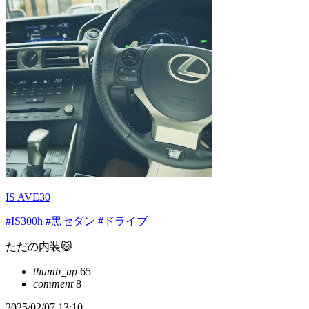
IS AVE30
#IS300h
#黒セダン
#ドライブ
ただの内装😺
thumb_up
65
comment
8
2025/02/07 13:10