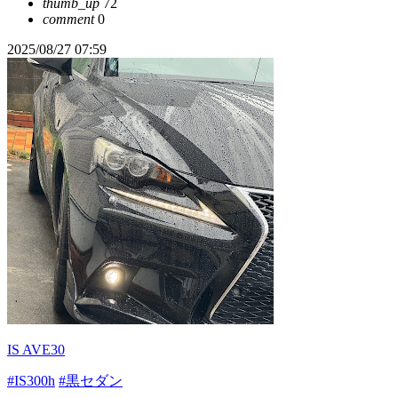
thumb_up
72
comment
0
2025/08/27 07:59
IS AVE30
#IS300h
#黒セダン