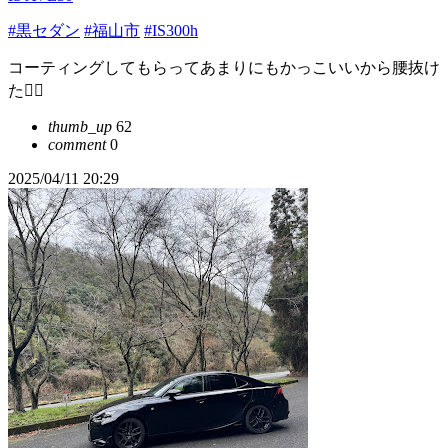
#黒セダン
#福山市
#IS300h
コーティングしてもらってあまりにもかっこいいから腰抜け
た🤦‍♀️
thumb_up
62
comment
0
2025/04/11 20:29