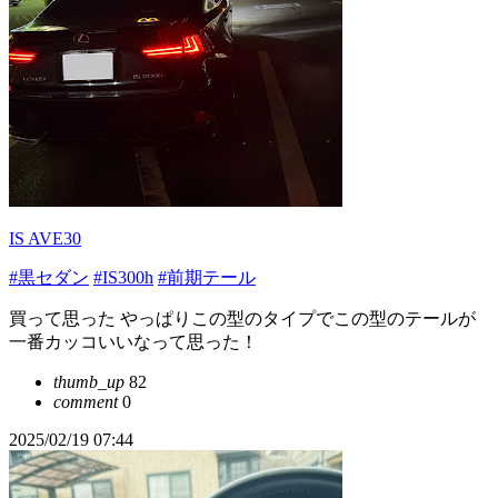
IS AVE30
#黒セダン
#IS300h
#前期テール
買って思った やっぱりこの型のタイプでこの型のテールが
一番カッコいいなって思った！
thumb_up
82
comment
0
2025/02/19 07:44