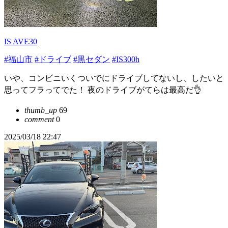
IS AVE30
#福山市
#ドライブ
#黒セダン
#IS300h
いや、コンビニいくついでにドライブしてないし、したいと
思ってフラってでた！ 夜のドライブがてらは最高だ👌
thumb_up
69
comment
0
2025/03/18 22:47