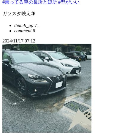
#乗ってる車の長所と短所
#型がいい
ガソスタ映え🪰
thumb_up
71
comment
6
2024/11/17 07:12