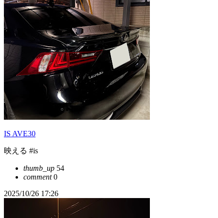
IS AVE30
映える #is
thumb_up
54
comment
0
2025/10/26 17:26