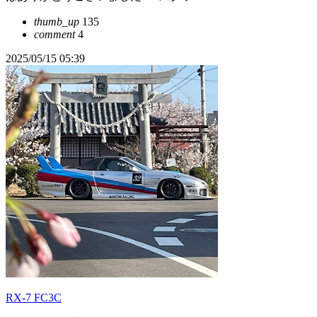
thumb_up
135
comment
4
2025/05/15 05:39
RX-7 FC3C