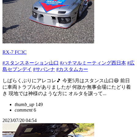
RX-7 FC3C
#スタンスネーション山口
#ハチマルミーティング西日本
#広
島セブンデイ
#サバンナ
#カスタムカー
しばらくぶりにアレコレ🎵 今更5月はスタンス山口😆 前日
に車両トラブルがありましたが 何故か無事会場にたどり着
き 現地では神様のような方に オルタを譲って...
thumb_up
149
comment
6
2023/07/20 04:54