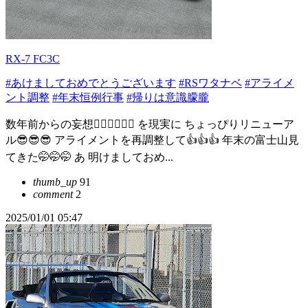
RX-7 FC3C
#あけましておめでとうございます
#RSワタナベ
#アライメ
ント調整
#年末恒例行事
#帰りは意識朦朧
数年前からの妄想😵‍💫😵‍💫😵‍💫 を現実に ちょっぴりリニューア
ル😎😎😎 アライメントを再調整して👍👍👍 年末の富士山見
てきた🤭🤭🤭 あ 明けましておめ...
thumb_up
91
comment
2
2025/01/01 05:47