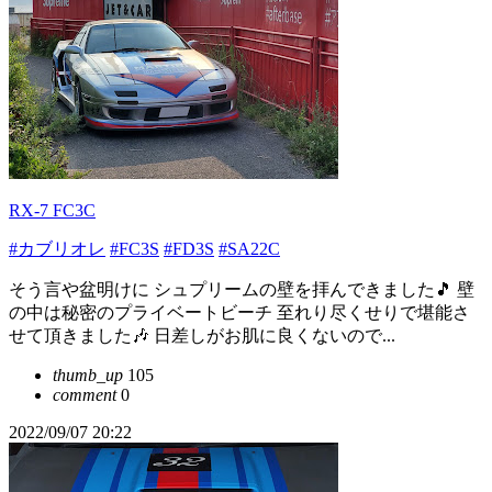
RX-7 FC3C
#カブリオレ
#FC3S
#FD3S
#SA22C
そう言や盆明けに シュプリームの壁を拝んできました🎵 壁
の中は秘密のプライベートビーチ 至れり尽くせりで堪能さ
せて頂きました🎶 日差しがお肌に良くないので...
thumb_up
105
comment
0
2022/09/07 20:22