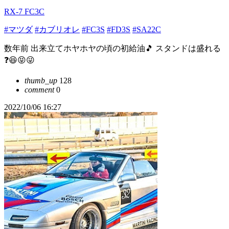
RX-7 FC3C
#マツダ
#カブリオレ
#FC3S
#FD3S
#SA22C
数年前 出来立てホヤホヤの頃の初給油🎵 スタンドは盛れる
❓️😆😝😜
thumb_up
128
comment
0
2022/10/06 16:27