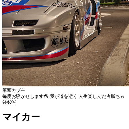
筆頭カブ主
毎度お騒がせします😘 我が道を逝く 人生楽しんだ者勝ち🎶
😆😝😜
マイカー