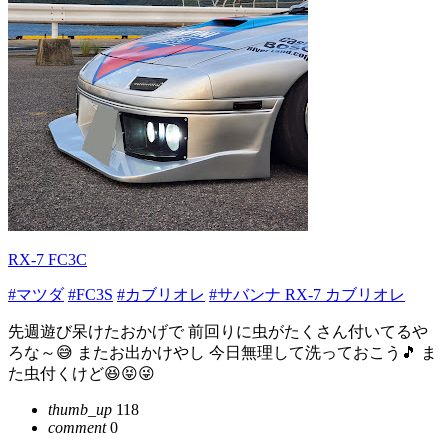
RX-7 FC3C
#マツダ
#FC3S
#カブリオレ
#サバンナ RX-7 カブリオレ
先週遊び呆けたおかげで 前回りに虫がたくさん付いてるや
ろな～😅 またお出かけやし 今日無理して洗っておこう🎵 ま
た虫付くけど😆😝😜
thumb_up
118
comment
0