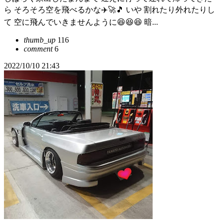
ら そろそろ空を飛べるかな✈️🚀🎵 いや 割れたり外れたりし
て 空に飛んでいきませんように😆😆😆 暗...
thumb_up
116
comment
6
2022/10/10 21:43