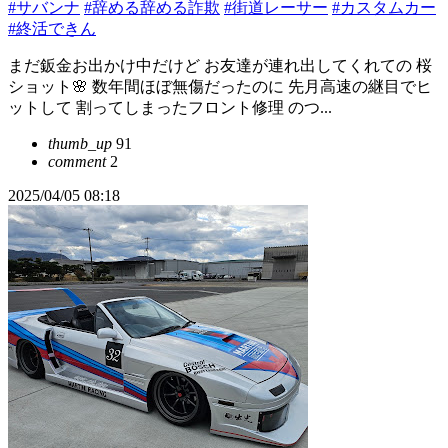
#サバンナ
#辞める辞める詐欺
#街道レーサー
#カスタムカー
#終活できん
まだ鈑金お出かけ中だけど お友達が連れ出してくれての 桜
ショット🌸 数年間ほぼ無傷だったのに 先月高速の継目でヒ
ットして 割ってしまったフロント修理 のつ...
thumb_up
91
comment
2
2025/04/05 08:18