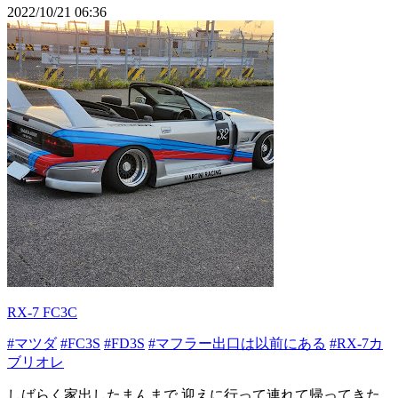
2022/10/21 06:36
RX-7 FC3C
#マツダ
#FC3S
#FD3S
#マフラー出口は以前にある
#RX-7カ
ブリオレ
しばらく家出したまんまで 迎えに行って連れて帰ってきた