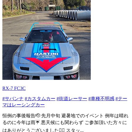
RX-7 FC3C
#サバンナ
#カスタムカー
#街道レーサー
#車種不明感
#テー
マはレーシングカー
恒例の事後報告🫡 先月中旬 避暑地でのイベント 例年は晴れ
るのに今年は雨☔ 悪天候にも関わらず ご参加頂いた方々に
はありがとうございました🙇‍♂️ スタッ...