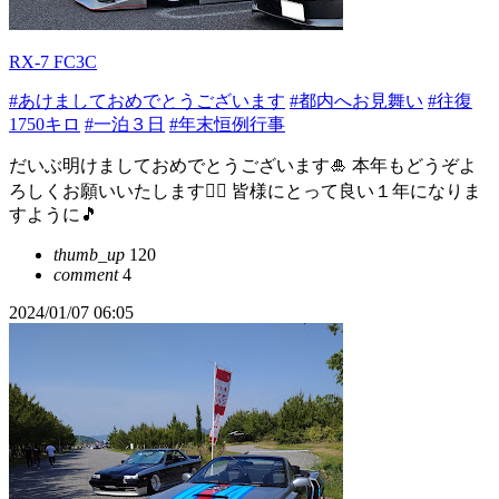
RX-7 FC3C
#あけましておめでとうございます
#都内へお見舞い
#往復
1750キロ
#一泊３日
#年末恒例行事
だいぶ明けましておめでとうございます🎍 本年もどうぞよ
ろしくお願いいたします🙇‍♂️ 皆様にとって良い１年になりま
すように🎵
thumb_up
120
comment
4
2024/01/07 06:05