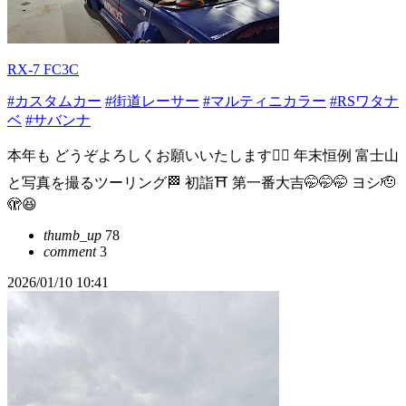
RX-7 FC3C
#カスタムカー
#街道レーサー
#マルティニカラー
#RSワタナ
ベ
#サバンナ
本年も どうぞよろしくお願いいたします🙇‍♂️ 年末恒例 富士山
と写真を撮るツーリング🏁 初詣⛩️ 第一番大吉🤭🤭🤭 ヨシ🫡
🫣😆
thumb_up
78
comment
3
2026/01/10 10:41