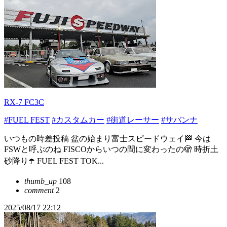
RX-7 FC3C
#FUEL FEST
#カスタムカー
#街道レーサー
#サバンナ
いつもの時差投稿 盆の始まり富士スピードウェイ🏁 今は
FSWと呼ぶのね FISCOからいつの間に変わったの🫣 時折土
砂降り☂️ FUEL FEST TOK...
thumb_up
108
comment
2
2025/08/17 22:12