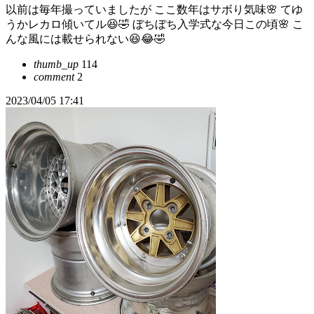
以前は毎年撮っていましたが ここ数年はサボり気味🌸 てゆ
うかレカロ傾いてル😆🤣 ぼちぼち入学式な今日この頃🌸 こ
んな風には載せられない😆😂🤣
thumb_up
114
comment
2
2023/04/05 17:41