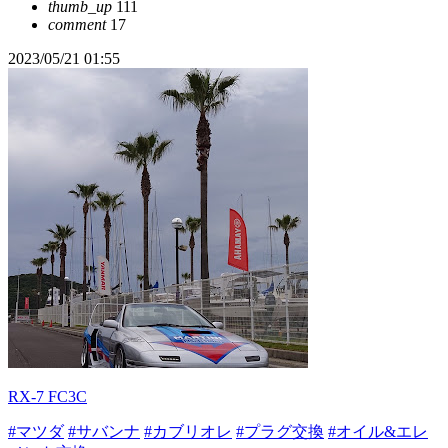
thumb_up
111
comment
17
2023/05/21 01:55
RX-7 FC3C
#マツダ
#サバンナ
#カブリオレ
#プラグ交換
#オイル&エレ