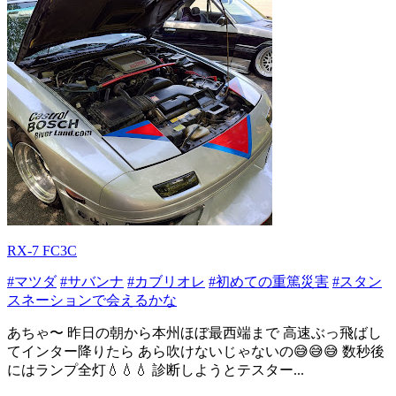
RX-7 FC3C
#マツダ
#サバンナ
#カブリオレ
#初めての重篤災害
#スタン
スネーションで会えるかな
あちゃ〜 昨日の朝から本州ほぼ最西端まで 高速ぶっ飛ばし
てインター降りたら あら吹けないじゃないの😅😅😅 数秒後
にはランプ全灯💧💧💧 診断しようとテスター...