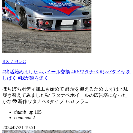
RX-7 FC3C
#終活始めました
#ホイール交換
#RSワタナベ
#シバタイヤを
しばく
#我が道を逝く
ぼちぼちボディ加工も始めて 終活を迎えるため まずは下駄
履き替えてみました🤭 ワタナベホイールの広告塔になった
かな🫡 新作ワタナベRタイプ10.5J フラ...
thumb_up
105
comment
2
2024/07/21 19:51