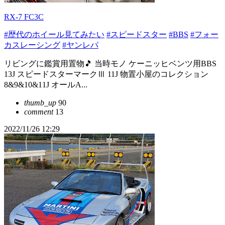
RX-7 FC3C
#歴代のホイール見てみたい
#スピードスター
#BBS
#フォー
カスレーシング
#ヤンレパ
リビングに鑑賞用置物🎵 当時モノ ケーニッヒベンツ用BBS
13J スピードスターマークⅢ 11J 物置小屋のコレクション
8&9&10&11J オールA...
thumb_up
90
comment
13
2022/11/26 12:29