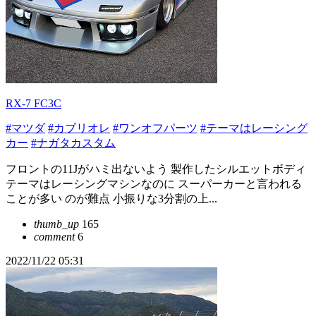
RX-7 FC3C
#マツダ
#カブリオレ
#ワンオフパーツ
#テーマはレーシング
カー
#ナガタカスタム
フロントの11Jがハミ出ないよう 製作したシルエットボディ
テーマはレーシングマシンなのに スーパーカーと言われる
ことが多い のが難点 小振りな3分割の上...
thumb_up
165
comment
6
2022/11/22 05:31