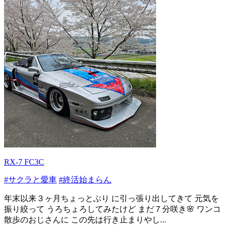
RX-7 FC3C
#サクラと愛車
#終活始まらん
年末以来３ヶ月ちょっとぶり に引っ張り出してきて 元気を
振り絞って うろちょろしてみたけど まだ７分咲き🌸 ワンコ
散歩のおじさんに この先は行き止まりやし...