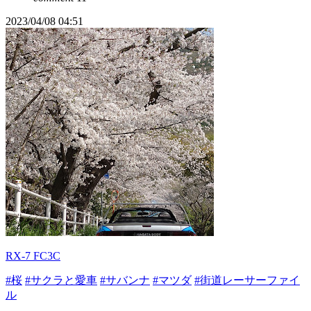
2023/04/08 04:51
RX-7 FC3C
#桜
#サクラと愛車
#サバンナ
#マツダ
#街道レーサーファイ
ル