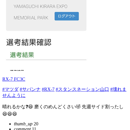
RX-7 FC3C
#マツダ
#サバンナ
#RX-7
#スタンスネーション山口
#壊れま
せんように
晴れるかな❓😆 磨くのめんどくさい🤣 先週サイド割ったし
😆😆😆
thumb_up
20
comment
11