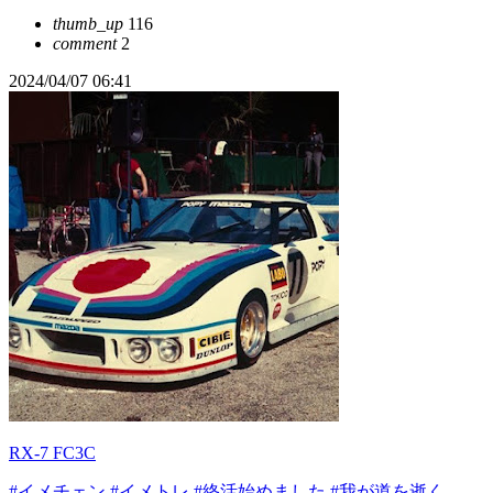
thumb_up
116
comment
2
2024/04/07 06:41
RX-7 FC3C
#イメチェン
#イメトレ
#終活始めました
#我が道を逝く