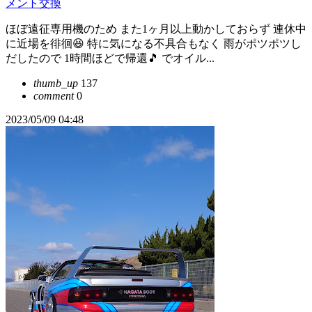
メント交換
ほぼ遠征専用機のため また1ヶ月以上動かしておらず 連休中
に近場を徘徊😆 特に気になる不具合もなく 雨がポツポツし
だしたので 1時間ほどで帰還🎵 でオイル...
thumb_up
137
comment
0
2023/05/09 04:48