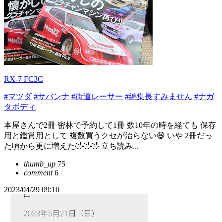
RX-7 FC3C
#マツダ
#サバンナ
#街道レーサー
#編集長すみません
#ナガ
タボディ
本屋さんで2冊 密林で予約して1冊 数10年の時を経ても 保存
用と鑑賞用として 複数買うクセが治らない😆 いや 2冊だっ
た頃から更に増えた🤣🤣🤣 立ち読み...
thumb_up
75
comment
6
2023/04/29 09:10