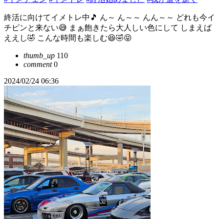
終活に向けてイメトレ中🎵 ん～ ん～～ んん～～ どれも今イ
チピンと来ない😅 まぁ飽きたら大人しい色にして しまえば
ええし🤣 こんな時間も楽しむ😆🤣😝
thumb_up
110
comment
0
2024/02/24 06:36