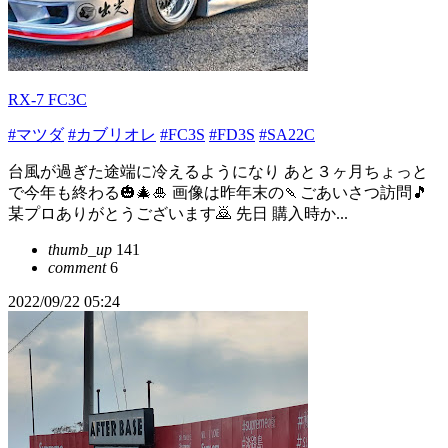
RX-7 FC3C
#マツダ
#カブリオレ
#FC3S
#FD3S
#SA22C
台風が過ぎた途端に冷えるようになり あと３ヶ月ちょっと
で今年も終わる🎃🎄🎍 画像は昨年末の🍡ごあいさつ訪問🎵
某プロありがとうございます🙇 先日 購入時か...
thumb_up
141
comment
6
2022/09/22 05:24