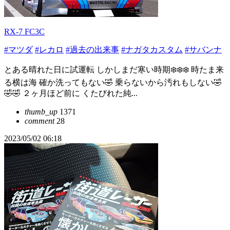
RX-7 FC3C
#マツダ
#レカロ
#過去の出来事
#ナガタカスタム
#サバンナ
とある晴れた日に試運転 しかしまだ寒い時期❄️❄️❄️ 時たま来
る横は海 確か洗ってもない🤣 乗らないから汚れもしない🤣
🤣🤣 ２ヶ月ほど前に くたびれた純...
thumb_up
1371
comment
28
2023/05/02 06:18