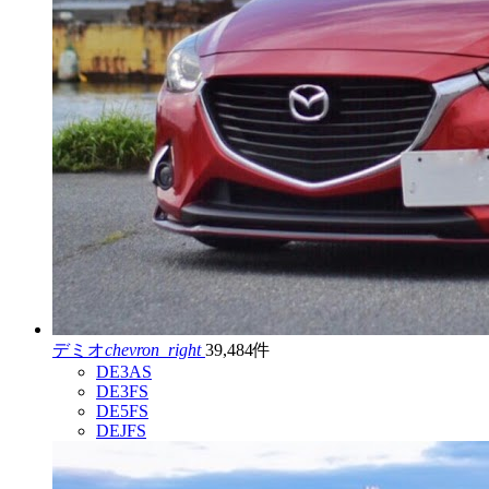
デミオ
chevron_right
39,484件
DE3AS
DE3FS
DE5FS
DEJFS