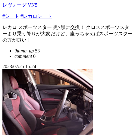
レヴォーグ VN5
#シート
#レカロシート
レカロ スポーツスター 黒×黒に交換！ クロススポーツスタ
ーより乗り降りが大変だけど、座っちゃえばスポーツスター
の方が良い！
thumb_up
53
comment
0
2023/07/25 15:24