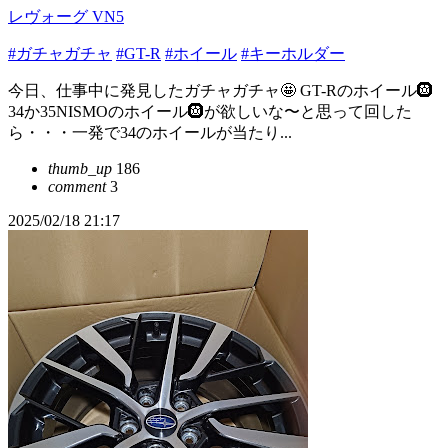
レヴォーグ VN5
#ガチャガチャ
#GT-R
#ホイール
#キーホルダー
今日、仕事中に発見したガチャガチャ🤩 GT-Rのホイール🛞
34か35NISMOのホイール🛞が欲しいな〜と思って回した
ら・・・一発で34のホイールが当たり...
thumb_up
186
comment
3
2025/02/18 21:17