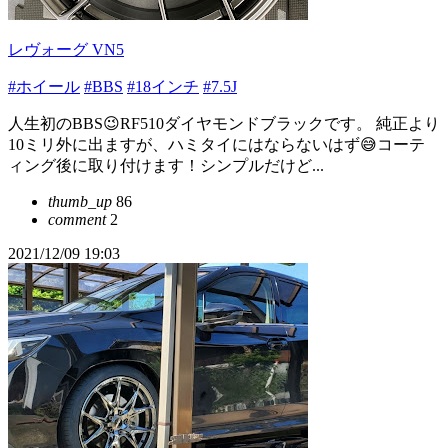
レヴォーグ VN5
#ホイール
#BBS
#18インチ
#7.5J
人生初のBBS😉RF510ダイヤモンドブラックです。 純正より
10ミリ外に出ますが、ハミタイにはならないはず😅コーテ
ィング後に取り付けます！シンプルだけど...
thumb_up
86
comment
2
2021/12/09 19:03