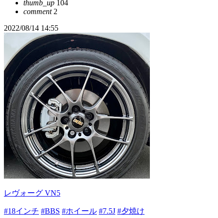
thumb_up
104
comment
2
2022/08/14 14:55
レヴォーグ VN5
#18インチ
#BBS
#ホイール
#7.5J
#夕焼け