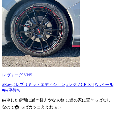
レヴォーグ VN5
#Rays
#レブリミットエディション
#レグノGR-XII
#ホイール
#納車待ち
納車した瞬間に履き替えやなぁ👍 友達の家に置きっぱなし
なので🏠 っぱカッコええわぁ✨