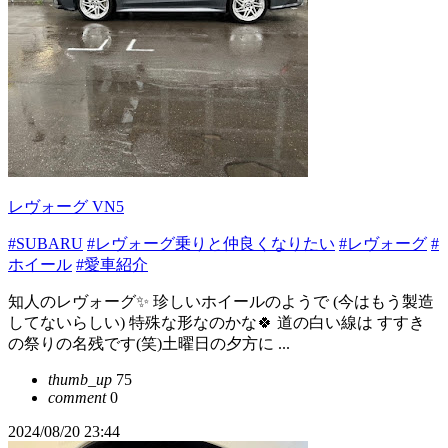
レヴォーグ VN5
#SUBARU
#レヴォーグ乗りと仲良くなりたい
#レヴォーグ
#
ホイール
#愛車紹介
知人のレヴォーグ✨ 珍しいホイールのようで (今はもう製造
してないらしい) 特殊な形なのかな🍀 道の白い線は すすき
の祭りの名残です(笑)土曜日の夕方に ...
thumb_up
75
comment
0
2024/08/20 23:44