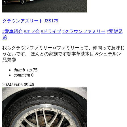
クラウンアスリート JZS175
#愛車紹介
#オフ会
#ドライブ
#クラウンファミリー
#変態兄
弟
我らクラウンファミリー👶ファミリーって、仲間って意味じ
ゃないです。 ほんとの家族です🤣本革茶木目 &シュテルン
兄弟😎
thumb_up
75
comment
0
2024/05/05 09:46