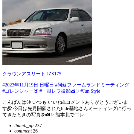
クラウンアスリート JZS175
#2023年11月19日 日曜日
#阿蘇ファームランドミーティング
#ゴレンジャー🍑
#一眼レフ撮影📸✨️
#Jun Style
こんばんは🌝 いつも いいね&コメントありがとうございま
す🤗 今日は先月開催されたhide基地さんミーティングに行っ
てきたときの写真を📸✨️ 熊本北でゴレ...
thumb_up
237
comment
26