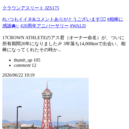
クラウンアスリート JZS175
#いつもイイネ&コメントありがとうございます🙇‍♂️
#相棒に
感謝🚘✨
#20周年アニバーサリー
#WALD
17CROWN ATHLETEのアス君（オーナー命名）が、ついに
所有期間20年になりました🎉 3年落ち14,000kmで出会い、相
棒になってくれたその時か...
thumb_up
105
comment
12
2026/06/22 19:19