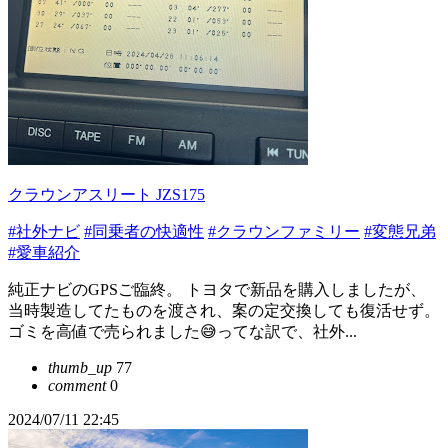
クラウンアスリート JZS175
#社外ナビ
#同乗者の快適性
#クラウンファミリー
#変態兄弟
#愛車紹介
純正ナビのGPSご臨終。 トヨタで新品を購入しましたが、
当時製造してたものを渡され、案の定交換しても復活せず。
ゴミを高値で売られました😅ってな訳で、社外...
thumb_up
77
comment
0
2024/07/11 22:45