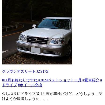
クラウンアスリート JZS175
#11月も終わりですね
#2024ベストショット11月
#愛車紹介
#
ドライブ
#ホイール交換
久しぶりにドライブ🎅 1月末が車検だけど、どうしよう、受
けようか保管しようか、、、