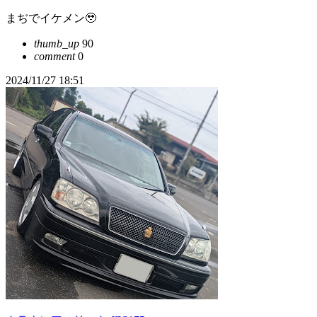
まぢでイケメン🥹
thumb_up
90
comment
0
2024/11/27 18:51