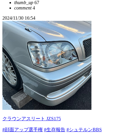
thumb_up
67
comment
4
2024/11/30 16:54
クラウンアスリート JZS175
#顔面アップ選手権
#生存報告
#シュテルンBBS