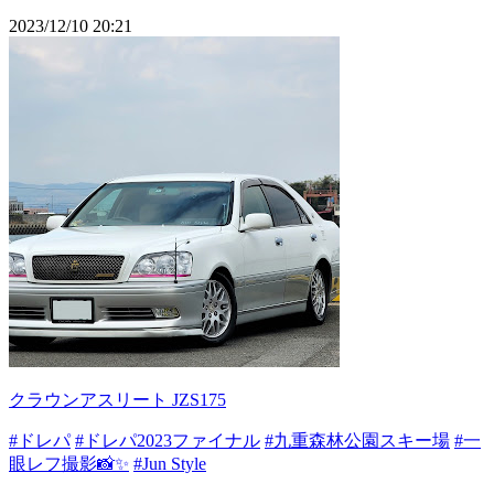
2023/12/10 20:21
クラウンアスリート JZS175
#ドレパ
#ドレパ2023ファイナル
#九重森林公園スキー場
#一
眼レフ撮影📸✨️
#Jun Style