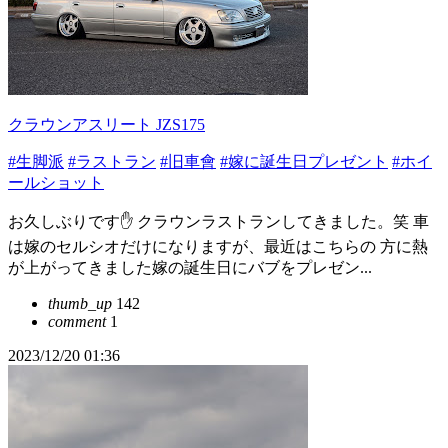
クラウンアスリート JZS175
#生脚派
#ラストラン
#旧車會
#嫁に誕生日プレゼント
#ホイ
ールショット
お久しぶりです✋ クラウンラストランしてきました。笑 車
は嫁のセルシオだけになりますが、最近はこちらの 方に熱
が上がってきました嫁の誕生日にバブをプレゼン...
thumb_up
142
comment
1
2023/12/20 01:36