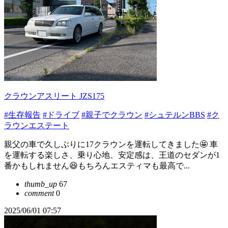
クラウンアスリート JZS175
#生存報告
#ドライブ
#親子でクラウン
#シュテルンBBS
#ク
ラウンエステート
親父の車で久しぶりに17クラウンを運転してきました🤩 車
を運転する楽しさ、乗り心地、安定感は、王道のセダンが1
番かもしれません😆もちろんエスティマも最高で...
thumb_up
67
comment
0
2025/06/01 07:57