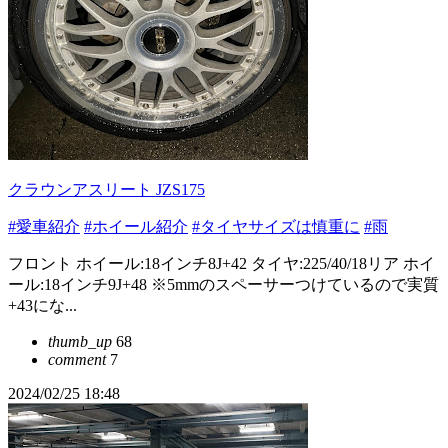
クラウンアスリート JZS175
#愛車紹介
#ホイール紹介
#タイヤサイズは慎重に
#雨
フロント ホイール:18インチ8J+42 タイヤ:225/40/18リア ホイ
ール:18インチ9J+48 ※5mmのスペーサーつけているので実質
+43にな...
thumb_up
68
comment
7
2024/02/25 18:48