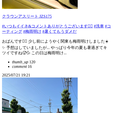
クラウンアスリート JZS175
#いつもイイネ&コメントありがとうございます🙇‍♂️
#洗車
#コ
ーティング
#梅雨明け
#暑くてもうダメだ
おばんです🙇‍♂️ 少し前にようやく関東も梅雨明けしました☀️
✨ 予想はしていましたが... やっぱり今年の夏も暑過ぎてキ
ツイですね🥵💦 この日は梅雨明け...
thumb_up
120
comment
16
2025/07/21 19:21