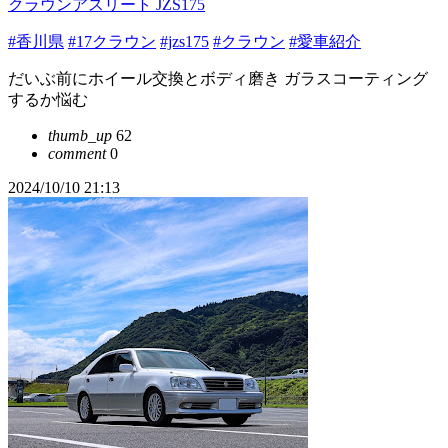
クラウンアスリート JZS175
#香川県
#17クラウン
#jzs175
#クラウン
#愛車紹介
だいぶ前にホイール交換とボディ磨き ガラスコーティング
するか悩む
thumb_up
62
comment
0
2024/10/10 21:13