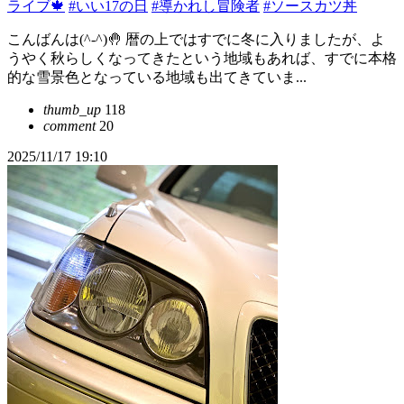
ライブ🍁
#いい17の日
#導かれし冒険者
#ソースカツ丼
こんばんは(^-^)🤚 暦の上ではすでに冬に入りましたが、よ
うやく秋らしくなってきたという地域もあれば、すでに本格
的な雪景色となっている地域も出てきていま...
thumb_up
118
comment
20
2025/11/17 19:10