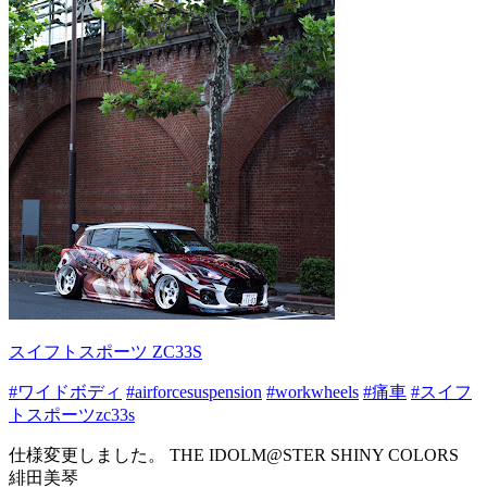
スイフトスポーツ ZC33S
#ワイドボディ
#airforcesuspension
#workwheels
#痛車
#スイフ
トスポーツzc33s
仕様変更しました。 THE IDOLM@STER SHINY COLORS
緋田美琴