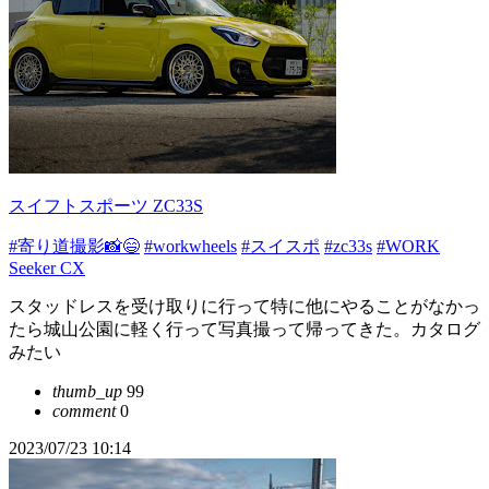
スイフトスポーツ ZC33S
#寄り道撮影📸😄
#workwheels
#スイスポ
#zc33s
#WORK
Seeker CX
スタッドレスを受け取りに行って特に他にやることがなかっ
たら城山公園に軽く行って写真撮って帰ってきた。カタログ
みたい
thumb_up
99
comment
0
2023/07/23 10:14