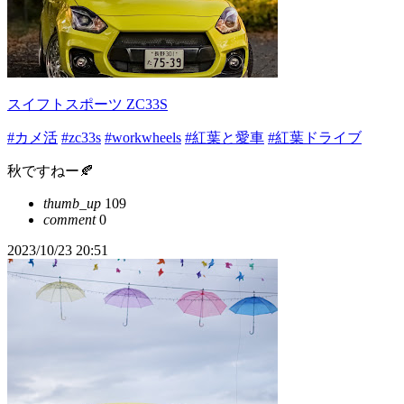
スイフトスポーツ ZC33S
#カメ活
#zc33s
#workwheels
#紅葉と愛車
#紅葉ドライブ
秋ですねー🍂
thumb_up
109
comment
0
2023/10/23 20:51