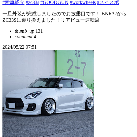
#愛車紹介
#zc33s
#GOODGUN
#workwheels
#スイスポ
一旦外装が完成しましたのでお披露目です！ BNR32から
ZC33Sに乗り換えました！リアビュー運転席
thumb_up
131
comment
4
2024/05/22 07:51