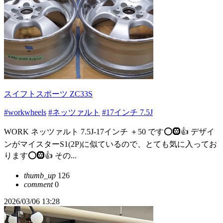
スイフトスポーツ ZC33S
#workwheels
#ネッツァルト
#17インチ 7.5J
WORK ネッツァルト 7.5J-17インチ ＋50 です⭕️🛞👍 デザイ
ンがマイスターS1(2P)に似ているので、とても気に入ってお
ります⭕️🛞👍 その...
thumb_up
126
comment
0
2026/03/06 13:28