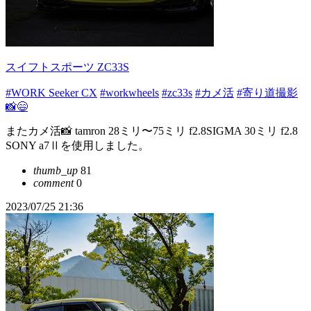
スイフトスポーツ ZC33S
#WORK Seeker CX
#workwheels
#zc33s
#カメ活
#寄り道撮影
📸😄
またカメ活📸 tamron 28ミリ〜75ミリ f2.8SIGMA 30ミリ f2.8
SONY a7Ⅱを使用しました。
thumb_up
81
comment
0
2023/07/25 21:36