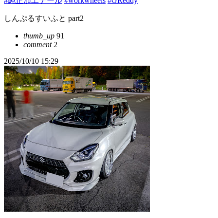
#純正加工テール
#workwheels
#GReddy
しんぷるすいふと part2
thumb_up
91
comment
2
2025/10/10 15:29