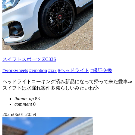
スイフトスポーツ ZC33S
#workwheels
#emotion
#zr7
#ヘッドライト
#保証交換
ヘッドライトコーキング済み新品になって帰って来た愛車🚗
スイフトは水漏れ案件多発らしいみたいね💦
thumb_up
83
comment
0
2025/06/01 20:59