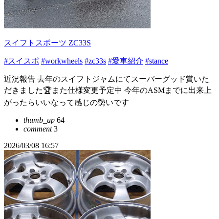
スイフトスポーツ ZC33S
#スイスポ
#workwheels
#zc33s
#愛車紹介
#stance
近況報告 去年のスイフトジャムにてスーパーグッド賞いた
だきました🏆また仕様変更予定中 今年のASMまでに出来上
がったらいいなって感じの勢いです
thumb_up
64
comment
3
2026/03/08 16:57