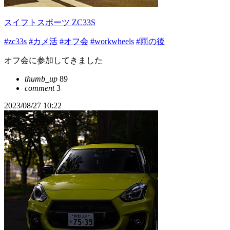
スイフトスポーツ ZC33S
#zc33s
#カメ活
#オフ会
#workwheels
#雨の後
オフ会に参加してきました
thumb_up
89
comment
3
2023/08/27 10:22