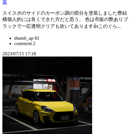
装
スイスポのサイドのカーボン調の部分を塗装しました😎結
構個人的には良くできた方だと思う。 色は市販の艶ありブ
ラックで一応透明クリアも吹いてあります👍このぐら...
thumb_up
81
comment
2
2023/07/15 17:18