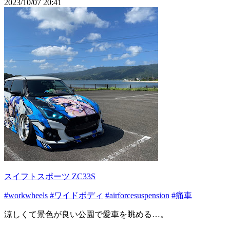
2023/10/07 20:41
スイフトスポーツ ZC33S
#workwheels
#ワイドボディ
#airforcesuspension
#痛車
涼しくて景色が良い公園で愛車を眺める…。