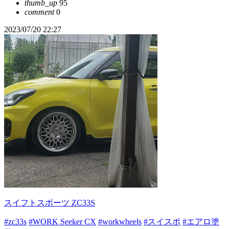
thumb_up
95
comment
0
2023/07/20 22:27
スイフトスポーツ ZC33S
#zc33s
#WORK Seeker CX
#workwheels
#スイスポ
#エアロ塗