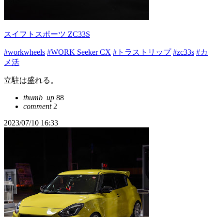
スイフトスポーツ ZC33S
#workwheels
#WORK Seeker CX
#トラストリップ
#zc33s
#カ
メ活
立駐は盛れる。
thumb_up
88
comment
2
2023/07/10 16:33