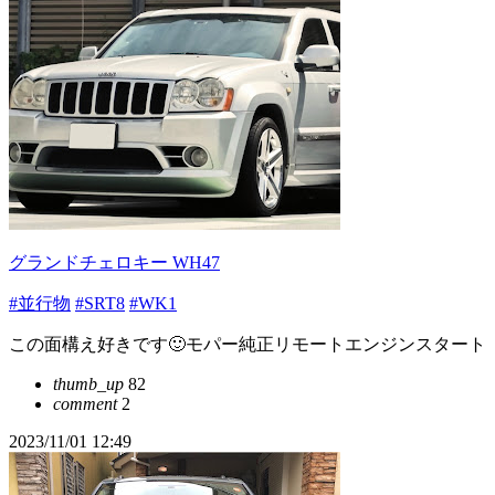
グランドチェロキー WH47
#並行物
#SRT8
#WK1
この面構え好きです🙂モパー純正リモートエンジンスタート
thumb_up
82
comment
2
2023/11/01 12:49