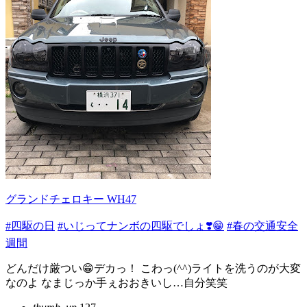
グランドチェロキー WH47
#四駆の日
#いじってナンボの四駆でしょ❣️😁
#春の交通安全
週間
どんだけ厳つい😁デカっ！ こわっ(^^)ライトを洗うのが大変
なのよ なまじっか手ぇおおきいし…自分笑笑