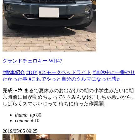
グランドチェロキー WH47
#愛車紹介
#DIY
#スモークヘッドライト
#連休中に一番やり
たかった事
#これでやっと自分のクルマになった感♬
完成〜🎊 まるで夏休みのお出かけの朝の小学生みたいに朝
六時前に目が覚めちまって^_^ みんな起こしちゃ悪いから、
しばらくスマホいじって 待ちに待った作業開...
thumb_up
80
comment
10
2019/05/05 09:25