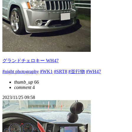
グランドチェロキー WH47
#night photography
#WK1
#SRT8
#並行物
#WH47
thumb_up
66
comment
4
2023/11/25 09:58