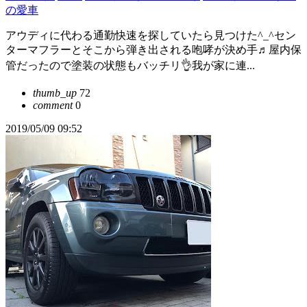
の愛車
アウディに代わる通勤快速を探していたら見つけた^_^セン
ターマフラーとそこから弾き出される咆哮が決め手♬屋内保
管だったので塗装の状態もバッチリ👌我が家に連...
thumb_up
72
comment
0
2019/05/09 09:52