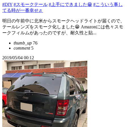
#DIY
#スモークテール
#上手にできました😁
#こういう事し
てる時が一番幸せ♬
明日の午前中に北米からスモークヘッドライトが届くので、
テールレンズをスモーク化しました😁 Amazonには色々スモ
ークフィルムがあったのですが、耐久性と貼...
thumb_up
76
comment
5
2019/05/04 00:12