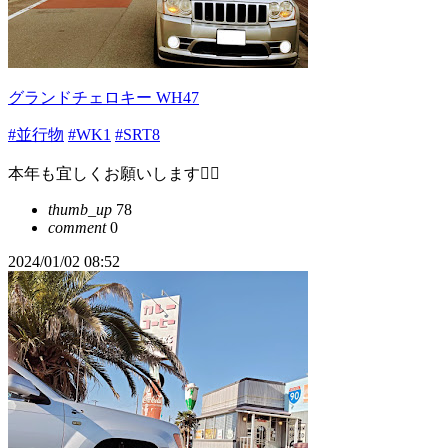
グランドチェロキー WH47
#並行物
#WK1
#SRT8
本年も宜しくお願いします🙇‍♂️
thumb_up
78
comment
0
2024/01/02 08:52