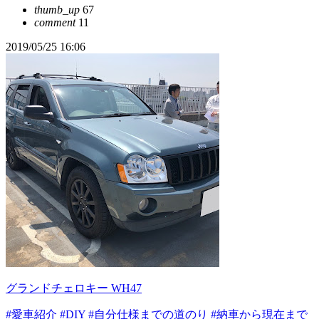
thumb_up
67
comment
11
2019/05/25 16:06
グランドチェロキー WH47
#愛車紹介
#DIY
#自分仕様までの道のり
#納車から現在まで