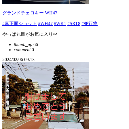
グランドチェロキー WH47
#真正面ショット
#WH47
#WK1
#SRT8
#並行物
やっぱ丸目がお気に入り👀
thumb_up
66
comment
0
2024/02/06 09:13