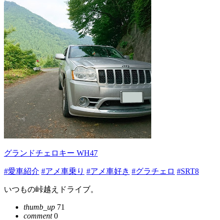
グランドチェロキー WH47
#愛車紹介
#アメ車乗り
#アメ車好き
#グラチェロ
#SRT8
いつもの峠越えドライブ。
thumb_up
71
comment
0