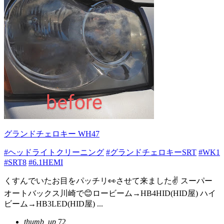
グランドチェロキー WH47
#ヘッドライトクリーニング
#グランドチェロキーSRT
#WK1
#SRT8
#6.1HEMI
くすんでいたお目をパッチリ👀させて来ました✌️ スーパー
オートバックス川崎で😊ロービーム→HB4HID(HID屋) ハイ
ビーム→HB3LED(HID屋) ...
thumb_up
72