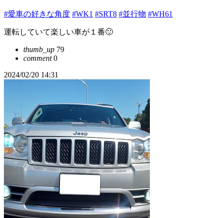
#愛車の好きな角度
#WK1
#SRT8
#並行物
#WH61
運転していて楽しい車が１番🙂
thumb_up
79
comment
0
2024/02/20 14:31