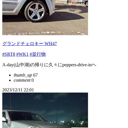
グランドチェロキー WH47
#SRT8
#WK1
#並行物
A-day(山中湖)の帰りに久々にpeppers-drive-inヘ
thumb_up
67
comment
0
2023/12/11 22:01