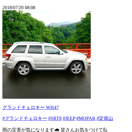
2018/07/20 08:08
グランドチェロキー WH47
#グランドチェロキー
#SRT8
#JEEP
#MOPAR
#定規山
雨の災害が気になります🌧️ 皆さんお気をつけて🙋