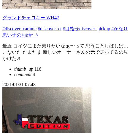
グランドチェロキー WH47
#discover_cartune
#discover_ct
#目指せdiscover_pickup
#かなり
悪い子のお顔^_^
最近 コイツにまた乗りたいなぁ〜って 思うことしばしば…
こないだ たまたま 新しいオーナーさんの元で走ってるの見
かけた♬
thumb_up
116
comment
4
2021/01/31 07:48