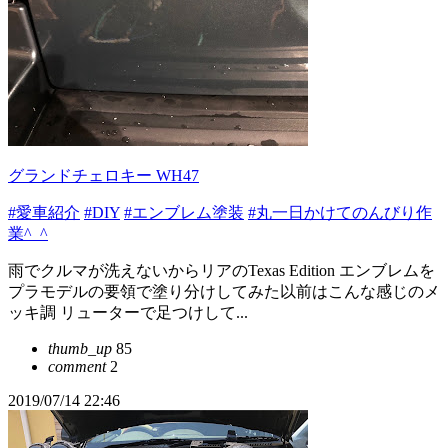
グランドチェロキー WH47
#愛車紹介
#DIY
#エンブレム塗装
#丸一日かけてのんびり作
業^_^
雨でクルマが洗えないからリアのTexas Edition エンブレムを
プラモデルの要領で塗り分けしてみた以前はこんな感じのメ
ッキ調 リューターで足つけして...
thumb_up
85
comment
2
2019/07/14 22:46