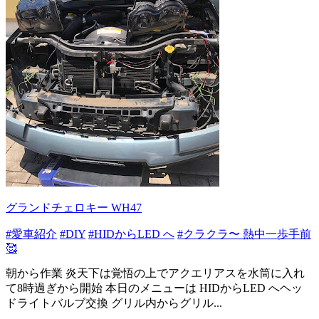
グランドチェロキー WH47
#愛車紹介
#DIY
#HIDからLED へ
#クラクラ〜 熱中一歩手前
🥰
朝から作業 炎天下は覚悟の上でアクエリアスを水筒に入れ
て8時過ぎから開始 本日のメニューは HIDからLED へヘッ
ドライトバルブ交換 グリル内からグリル...