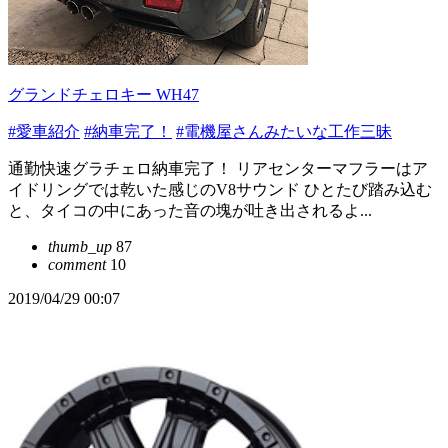
グランドチェロキー WH47
#愛車紹介
#納車完了！
#電機屋さんみたいな工作三昧
通勤快速グラチェロ納車完了！ リアセンターマフラーはア
イドリングでは乾いた感じのV8サウンド ひとたび踏み込む
と、タイコの中にあった音の塊が吐き出されるよ...
thumb_up
87
comment
10
2019/04/29 00:07