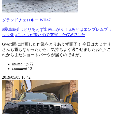
グランドチェロキー WH47
#愛車紹介
#とりあえず出来上がり！
#あとはエンブレムブラ
ック化
#こいつが来たので充実したGWでした
Gwの間に計画した作業をとりあえず完了！ 今日はカミナリ
さんも雹もなかったから、気持ちよく過ごせましたね^_^ こ
れからまだショートパーツが届くのですが、...
thumb_up
72
comment
12
2019/05/05 18:42