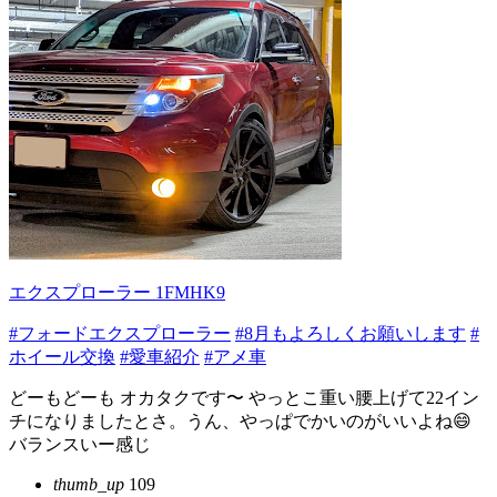
エクスプローラー 1FMHK9
#フォードエクスプローラー
#8月もよろしくお願いします
#
ホイール交換
#愛車紹介
#アメ車
どーもどーも オカタクです〜 やっとこ重い腰上げて22イン
チになりましたとさ。うん、やっぱでかいのがいいよね😄
バランスいー感じ
thumb_up
109