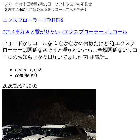
エクスプローラー 1FMHK9
#アメ車好きと繋がりたい
#エクスプローラー
#リコール
フォードがリコールを💦 なかなかの台数だけど🤔 エクスプ
ローラーは関係なさそうと浮かれいたら…全然関係ないリコ
ールのお知らせが今日届いてました✉️ 即電話...
thumb_up
62
comment
0
2026/02/27 20:03