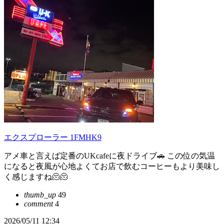
エクスプローラー 1FMHK9
アメ車と言えば定番のUKcafeに夜ドライブ🚗 この位の気温
になると夜風が心地よくてお店で飲むコーヒーもより美味し
く感じますね🫠🫠
thumb_up
49
comment
4
2026/05/11 12:34