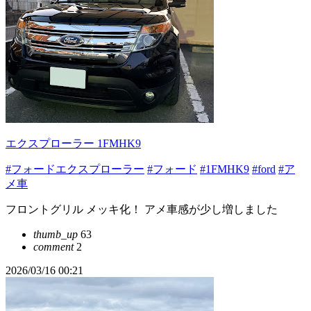
エクスプローラー 1FMHK9
#フォードエクスプローラー
#フォード
#1FMHK9
#ford
#ア
メ車
フロントグリル メッキ化！ アメ車感が少し増しました
thumb_up
63
comment
2
2026/03/16 00:21