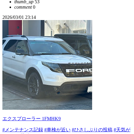
thumb_up
53
comment
0
2026/03/01 23:14
エクスプローラー 1FMHK9
#メンテナンス記録
#車検が近い
#ひさしぶりの投稿
#天気が