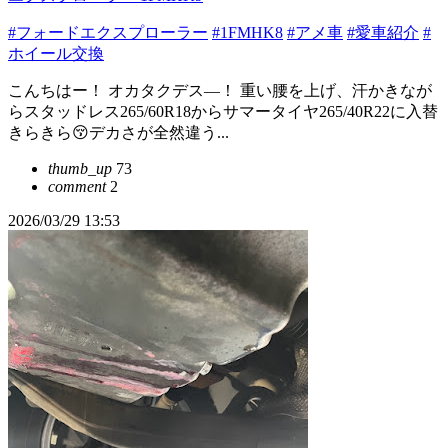
#フォードエクスプローラー
#1FMHK8
#アメ車
#愛車紹介
#
ホイール交換
こんちはー！ オカタクデス―！ 重い腰を上げ、汗かきなが
らスタッドレス265/60R18からサマータイヤ265/40R22に入替
きらきら😚デカさが全然違う...
thumb_up
73
comment
2
2026/03/29 13:53