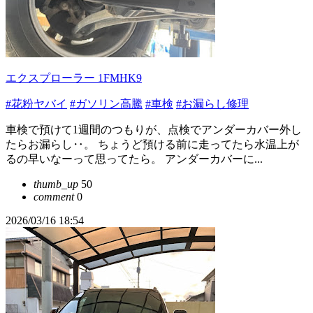
エクスプローラー 1FMHK9
#花粉ヤバイ
#ガソリン高騰
#車検
#お漏らし修理
車検で預けて1週間のつもりが、点検でアンダーカバー外し
たらお漏らし‥。 ちょうど預ける前に走ってたら水温上が
るの早いなーって思ってたら。 アンダーカバーに...
thumb_up
50
comment
0
2026/03/16 18:54