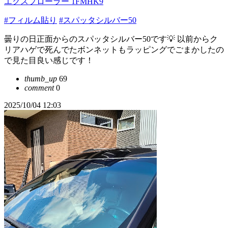
エクスプローラー 1FMHK9
#フィルム貼り
#スパッタシルバー50
曇りの日正面からのスパッタシルバー50です💡 以前からク
リアハゲで死んでたボンネットもラッピングでごまかしたの
で見た目良い感じです！
thumb_up
69
comment
0
2025/10/04 12:03