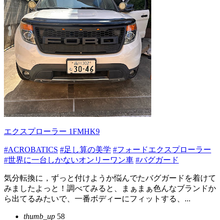
エクスプローラー 1FMHK9
#ACROBATICS
#足し算の美学
#フォードエクスプローラー
#世界に一台しかないオンリーワン車
#バグガード
気分転換に，ずっと付けようか悩んでたバグガードを着けて
みましたよっと！調べてみると、まぁまぁ色んなブランドか
ら出てるみたいで、一番ボディーにフィットする、...
thumb_up
58