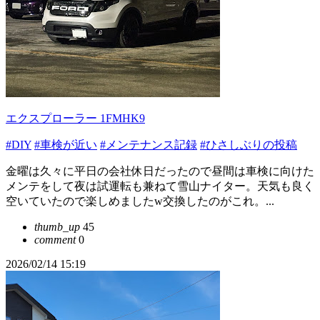
エクスプローラー 1FMHK9
#DIY
#車検が近い
#メンテナンス記録
#ひさしぶりの投稿
金曜は久々に平日の会社休日だったので昼間は車検に向けた
メンテをして夜は試運転も兼ねて雪山ナイター。天気も良く
空いていたので楽しめましたw交換したのがこれ。...
thumb_up
45
comment
0
2026/02/14 15:19