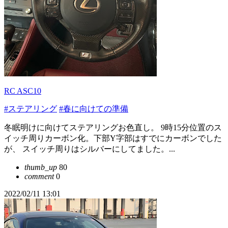
RC ASC10
#ステアリング
#春に向けての準備
冬眠明けに向けてステアリングお色直し。 9時15分位置のス
イッチ周りカーボン化。下部Y字部はすでにカーボンでした
が、 スイッチ周りはシルバーにしてました。...
thumb_up
80
comment
0
2022/02/11 13:01