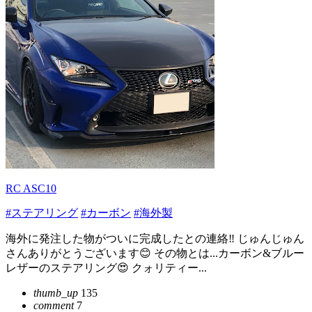
RC ASC10
#ステアリング
#カーボン
#海外製
海外に発注した物がついに完成したとの連絡‼️ じゅんじゅん
さんありがとうございます😊 その物とは...カーボン&ブルー
レザーのステアリング😍 クォリティー...
thumb_up
135
comment
7