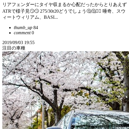
リアフェンダーにタイヤ収まるか心配だったからとりあえず
ATRで様子見🙄🙄 275/30r20どうでしょう🤔🤔🤷‍♂️ 唾奇、スウ
ィートウィリアム、BASI...
thumb_up
84
comment
0
2019/09/03 19:55
注目の車種