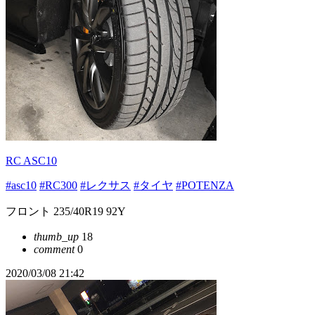
RC ASC10
#asc10
#RC300
#レクサス
#タイヤ
#POTENZA
フロント 235/40R19 92Y
thumb_up
18
comment
0
2020/03/08 21:42