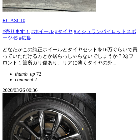
RC ASC10
#売ります！
#ホイール
#タイヤ
#ミシュランパイロットスポ
ーツ4S
#広島
どなたかこの純正ホイールとタイヤセットを16万ぐらいで買
っていただける方とか居らっしゃらないでしょうか？🤔 フ
ロント１箇所ガリ傷あり。リアに薄くタイヤの外...
thumb_up
72
comment
2
2020/03/26 00:36