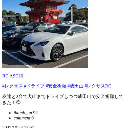
RC ASC10
#レクサス
#ドライブ
#安全祈願
#成田山
#レクサスRC
友達と2台で犬山までドライブしつつ成田山で安全祈願して
きた！😊
thumb_up
92
comment
0
2022/10/24 17:51