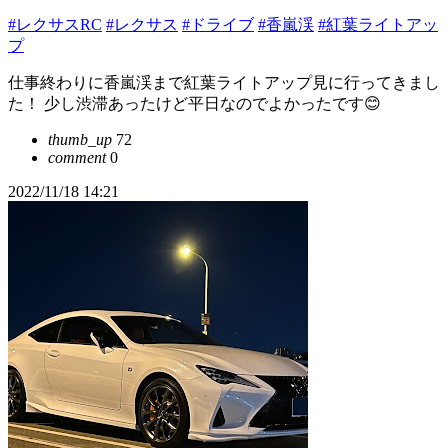
#レクサスRC
#レクサス
#ドライブ
#香嵐渓
#紅葉ライトアッ
プ
仕事終わりに香嵐渓まで紅葉ライトアップ見に行ってきまし
た！ 少し渋滞あったけど平日なのでよかったです😊
thumb_up
72
comment
0
2022/11/18 14:21