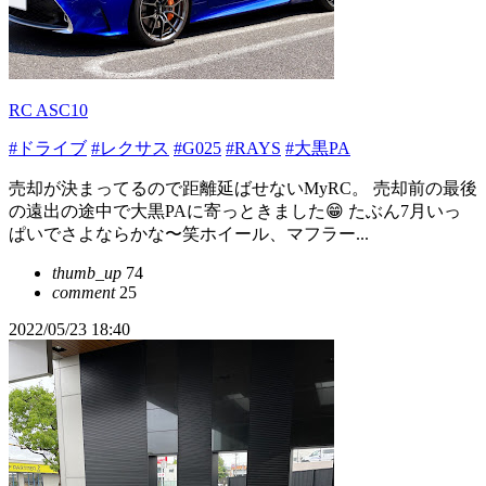
RC ASC10
#ドライブ
#レクサス
#G025
#RAYS
#大黒PA
売却が決まってるので距離延ばせないMyRC。 売却前の最後
の遠出の途中で大黒PAに寄っときました😁 たぶん7月いっ
ぱいでさよならかな〜笑ホイール、マフラー...
thumb_up
74
comment
25
2022/05/23 18:40