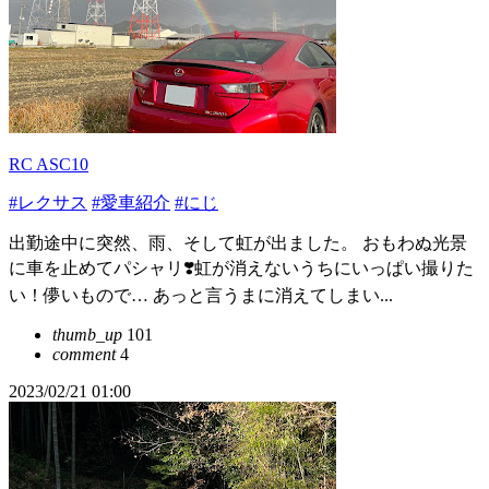
RC ASC10
#レクサス
#愛車紹介
#にじ
出勤途中に突然、雨、そして虹が出ました。 おもわぬ光景
に車を止めてパシャリ❣️虹が消えないうちにいっぱい撮りた
い！儚いもので… あっと言うまに消えてしまい...
thumb_up
101
comment
4
2023/02/21 01:00