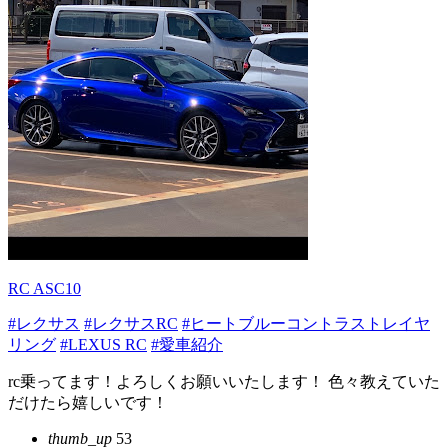
RC ASC10
#レクサス
#レクサスRC
#ヒートブルーコントラストレイヤ
リング
#LEXUS RC
#愛車紹介
rc乗ってます！よろしくお願いいたします！ 色々教えていた
だけたら嬉しいです！
thumb_up
53