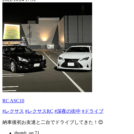
RC ASC10
#レクサス
#レクサスRC
#深夜の街中
#ドライブ
納車後初お友達と二台でドライブしてきた！😊
thumb_up
71