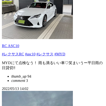
RC ASC10
#レクサスRC
#asc10
#レクサス
#MYD
MYDにて点検なう！ 雨も滴るいい車♡笑まいうー平日雨の
日貸切‼︎
thumb_up
94
comment
3
2022/05/13 14:02