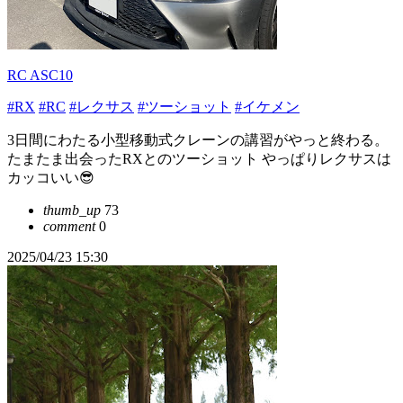
RC ASC10
#RX
#RC
#レクサス
#ツーショット
#イケメン
3日間にわたる小型移動式クレーンの講習がやっと終わる。
たまたま出会ったRXとのツーショット やっぱりレクサスは
カッコいい😎
thumb_up
73
comment
0
2025/04/23 15:30