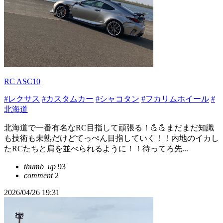
RC ASC10
#レクサス
#カスタムカー
#シャコタン
#フカリムホイール
#
北海道
北海道で一番有名なRC目指して頑張る！💪💪まだまだ知識
も技術も未熟だけどてっぺん目指していく！！内地のイカし
たRCたちと肩を並べられるように！！待ってろ先...
thumb_up
93
comment
2
2026/04/26 19:31