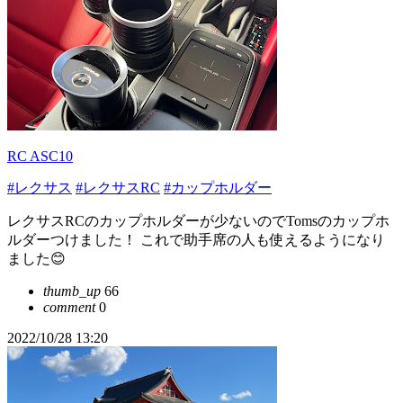
RC ASC10
#レクサス
#レクサスRC
#カップホルダー
レクサスRCのカップホルダーが少ないのでTomsのカップホ
ルダーつけました！ これで助手席の人も使えるようになり
ました😊
thumb_up
66
comment
0
2022/10/28 13:20