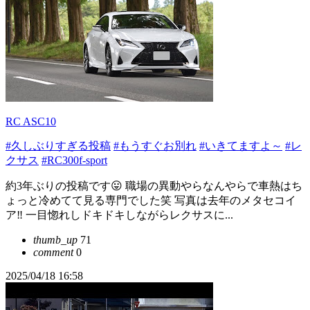
RC ASC10
#久しぶりすぎる投稿
#もうすぐお別れ
#いきてますよ～
#レ
クサス
#RC300f-sport
約3年ぶりの投稿です😛 職場の異動やらなんやらで車熱はち
ょっと冷めてて見る専門でした笑 写真は去年のメタセコイ
ア‼︎ 一目惚れしドキドキしながらレクサスに...
thumb_up
71
comment
0
2025/04/18 16:58