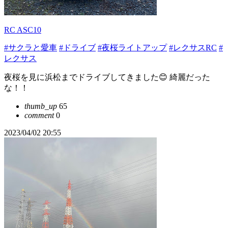
RC ASC10
#サクラと愛車
#ドライブ
#夜桜ライトアップ
#レクサスRC
#
レクサス
夜桜を見に浜松までドライブしてきました😊 綺麗だった
な！！
thumb_up
65
comment
0
2023/04/02 20:55