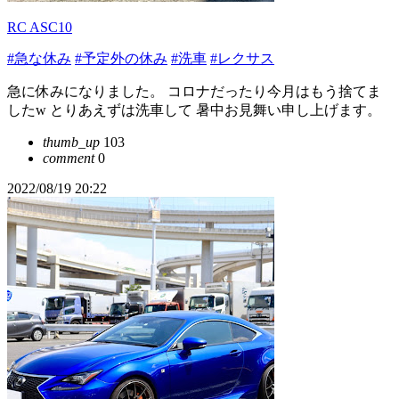
RC ASC10
#急な休み
#予定外の休み
#洗車
#レクサス
急に休みになりました。 コロナだったり今月はもう捨てま
したw とりあえずは洗車して 暑中お見舞い申し上げます。
thumb_up
103
comment
0
2022/08/19 20:22