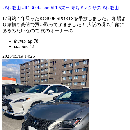
##和歌山
#RC300f-sport
#FL5納車待ち
#レクサス
#和歌山
17日約４年乗ったRC300F SPORTSを手放しました。 相場よ
り結構な高値で買い取って頂きました！ 大阪の堺の店舗に
あるみたいなので 次のオーナーの...
thumb_up
78
comment
2
2025/05/19 14:25