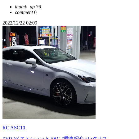
thumb_up
76
comment
0
2022/12/22 02:09
RC ASC10
#2022ベストショット
#RC
#愛車紹介
#レクサス