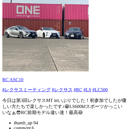
RC ASC10
#レクサスミーティング
#レクサス
#RC
#LS
#LC500
今日は第3回レクサスMT inいぶりでした！初参加でしたが優
しい方たちで楽しかったです♪😁LS600hfスポーツかっこい
いなぁ😎RC前期モデル違い達！最高😆
thumb_up
94
comment
6