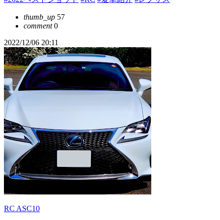
thumb_up
57
comment
0
2022/12/06 20:11
RC ASC10