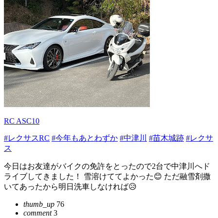
RC ASC10
#レクサスRC
#今年もあとわずか
#中津川
#苗木城跡
#レクサ
ス
今日はお友達がバイクの免許をとったので2台で中津川へド
ライブしてきました！ 雪溶けててよかった😊 ただ融雪剤撒
いてあったから明日洗車しなければ😥
thumb_up
76
comment
3