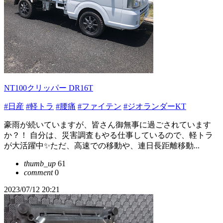
NT100クリッパー DR16T
#日産
#軽トラ
#腰痛
#ファイテン
#ジオランダーKT
豪雨が続いていますが、皆さん御無事に過ごされています
か？！ 自分は、災害調査もやる仕事しているので、軽トラ
が大活躍中✨ただ、高速での移動や、連日長距離移動...
thumb_up
61
comment
0
2023/07/12 20:21