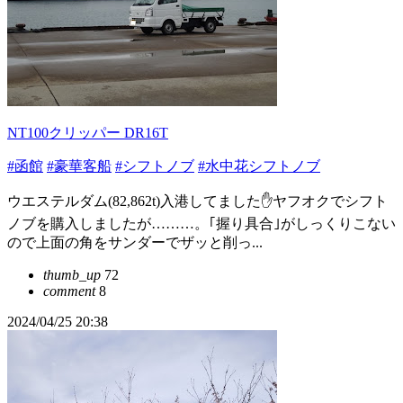
NT100クリッパー DR16T
#函館
#豪華客船
#シフトノブ
#水中花シフトノブ
ウエステルダム(82,862t)入港してました✋ヤフオクでシフト
ノブを購入しましたが………。｢握り具合｣がしっくりこない
ので上面の角をサンダーでザッと削っ...
thumb_up
72
comment
8
2024/04/25 20:38