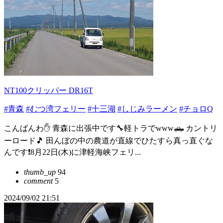
NT100クリッパー DR16T
#青森
#むつ湾フェリー
#十三湖
#しじみラーメン
#チョロQ
こんばんわ✋ 青森に出張中です🔧軽トラでwww🛻 カントリ
ーロード🎵 田んぼの中の農道が直線でひたすら真っ直ぐな
んです❗️8月22日(木)に津軽海峡フェリ...
thumb_up
94
comment
5
2024/09/02 21:51