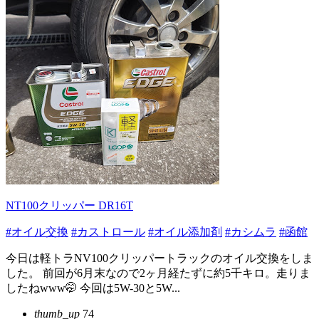
NT100クリッパー DR16T
#オイル交換
#カストロール
#オイル添加剤
#カシムラ
#函館
今日は軽トラNV100クリッパートラックのオイル交換をしま
した。 前回が6月末なので2ヶ月経たずに約5千キロ。走りま
したねwww🤭 今回は5W-30と5W...
thumb_up
74