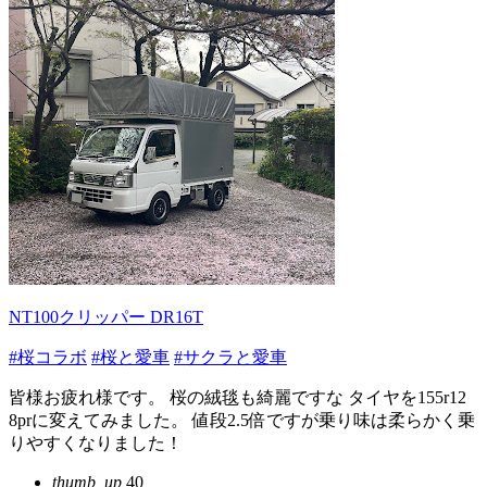
NT100クリッパー DR16T
#桜コラボ
#桜と愛車
#サクラと愛車
皆様お疲れ様です。 桜の絨毯も綺麗ですな タイヤを155r12
8prに変えてみました。 値段2.5倍ですが乗り味は柔らかく乗
りやすくなりました！
thumb_up
40