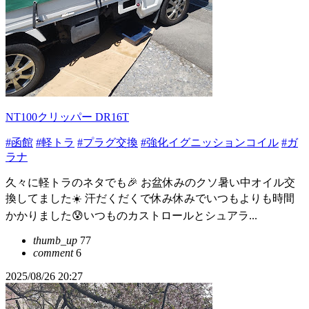
NT100クリッパー DR16T
#函館
#軽トラ
#プラグ交換
#強化イグニッションコイル
#ガ
ラナ
久々に軽トラのネタでも🎉 お盆休みのクソ暑い中オイル交
換してました☀️ 汗だくだくで休み休みでいつもよりも時間
かかりました😰いつものカストロールとシュアラ...
thumb_up
77
comment
6
2025/08/26 20:27