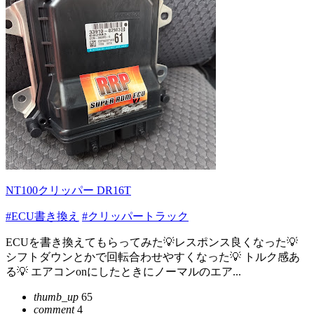
NT100クリッパー DR16T
#ECU書き換え
#クリッパートラック
ECUを書き換えてもらってみた💡レスポンス良くなった💡
シフトダウンとかで回転合わせやすくなった💡 トルク感あ
る💡 エアコンonにしたときにノーマルのエア...
thumb_up
65
comment
4