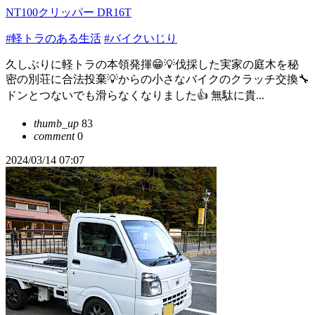
NT100クリッパー DR16T
#軽トラのある生活
#バイクいじり
久しぶりに軽トラの本領発揮😁💡伐採した実家の庭木を秘
密の別荘に合法投棄💡からの小さなバイクのクラッチ交換🔧
ドンとつないでも滑らなくなりました👍 無駄に貴...
thumb_up
83
comment
0
2024/03/14 07:07