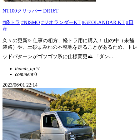
NT100クリッパー DR16T
#軽トラ
#NISMO
#ジオランダーKT
#GEOLANDAR KT
#日
産
久々の更新✨ 仕事の相方、軽トラ用に購入！ 山の中（未舗
装路）や、土砂まみれの不整地を走ることがあるため、トレ
ッドパターンがゴツゴツ系に仕様変更⛰ 「ダン...
thumb_up
51
comment
0
2023/06/01 22:14