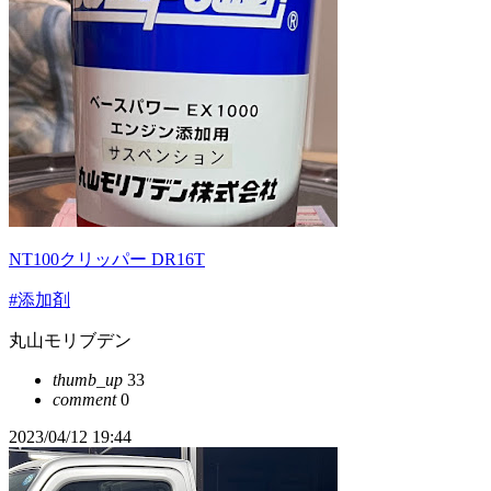
NT100クリッパー DR16T
#添加剤
丸山モリブデン
thumb_up
33
comment
0
2023/04/12 19:44