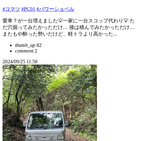
#コマツ
#PC01
#パワーショベル
愛車？が一台増えました💡一家に一台スコップ代わり💡 た
だ穴掘ってみたかっただけ… 後は積んでみたかっただけ…
またもや酔った勢いだけど、軽トラより高かった...
thumb_up
82
comment
2
2024/09/25 11:58