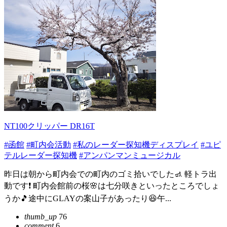
NT100クリッパー DR16T
#函館
#町内会活動
#私のレーダー探知機ディスプレイ
#ユピ
テルレーダー探知機
#アンパンマンミュージカル
昨日は朝から町内会での町内のゴミ拾いでした🚮 軽トラ出
動です❗️ 町内会館前の桜🌸は七分咲きといったところでしょ
うか🎵途中にGLAYの案山子があったり😆午...
thumb_up
76
comment
6