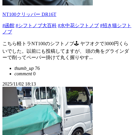
NT100クリッパー DR16T
#函館
#シフトノブ大百科
#水中花シフトノブ
#招き猫シフト
ノブ
こちら軽トラNT100のシフトノブ🕹️ ヤフオクで3000円くら
いでした。以前にも投稿してますが、 頭の角をグラインダ
ーで削ってペーパー掛けて丸く握りやす...
thumb_up
76
comment
0
2025/11/02 18:13