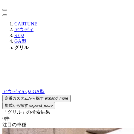
CARTUNE
アウディ
S Q2
GA型
グリル
アウディ
S Q2 GA型
定番カスタムから探す
expand_more
型式から探す
expand_more
「グリル」の検索結果
0
件
注目の車種